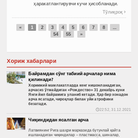
ҳаракатлантирувчи кучи ҳисобланади.
Тўлиқроқ

«
1
2
3
4
5
6
7
8
...
54
55
»
Хориж хабарлари
Байрамдан сўнг табиий арчалар нима
қилинади?
Хориижий
мамлакатларда
кенг
нишонланадиган
,
арчасиз
ўтмайдиган
«Рождество
» 31 декабрь
куни
Янги
йил
байрамига
уланиб
кетади
. Ҳар бир хонадон
арча ясатади, чироқлар билан уйи атрофини
безатади.
22:52, 31.12.2021
🕔
Чиқиндидан ясалган арча
Латвиянинг Рига шаҳри марказида бутунлай қайта
ишланадиган чиқиндилар – пластмасса, шиналар,