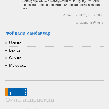
боғлиқ оғриқли бир маълумотни эълон қилди: Ўзбекис­
тонда катта ёшли аҳолининг 64 фоизи ортиқча вазнга
эга.
✔ 247 🕔 13:22, 20.07.2026
Ҳаммасини кўриш 
Фойдали манбаалар
Uza.uz
Lex.uz
Gov.uz
My.gov.uz
Оила даврасида