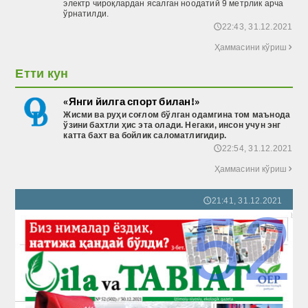
электр чироқлардан ясалган ноодатий 9 метрлик арча
ўрнатилди.
22:43, 31.12.2021
🕔
Ҳаммасини кўриш

Етти кун
«Янги йилга спорт билан!»
Жисми ва руҳи соғлом бўлган одамгина том маънода
ўзини бахтли ҳис эта олади. Негаки, инсон учун энг
катта бахт ва бойлик саломатлигидир.
22:54, 31.12.2021
🕔
Ҳаммасини кўриш

21:41, 31.12.2021
🕔
52