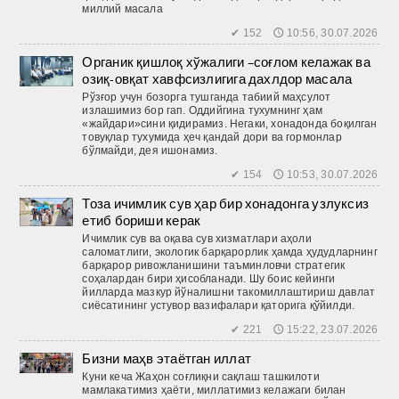
миллий масала
✔ 152 🕔 10:56, 30.07.2026
Органик қишлоқ хўжалиги –соғлом келажак ва
озиқ-овқат хавфсизлигига дахлдор масала
Рўзғор учун бозорга тушганда табиий маҳсулот
излашимиз бор гап. Оддийгина тухумнинг ҳам
«жайдари»сини қидирамиз. Негаки, хонадонда боқилган
товуқлар тухумида ҳеч қандай дори ва гормонлар
бўлмайди, дея ишонамиз.
✔ 154 🕔 10:53, 30.07.2026
Тоза ичимлик сув ҳар бир хонадонга узлуксиз
етиб бориши керак
Ичимлик сув ва оқава сув хизматлари аҳоли
саломатлиги, экологик барқарорлик ҳамда ҳудудларнинг
барқарор ривожланишини таъминловчи стратегик
соҳалардан бири ҳисобланади. Шу боис кейинги
йилларда мазкур йўналишни такомиллаштириш давлат
сиёсатининг устувор вазифалари қаторига қўйилди.
✔ 221 🕔 15:22, 23.07.2026
Бизни маҳв этаётган иллат
Куни кеча Жаҳон соғлиқни сақлаш ташкилоти
мамлакатимиз ҳаёти, миллатимиз келажаги билан