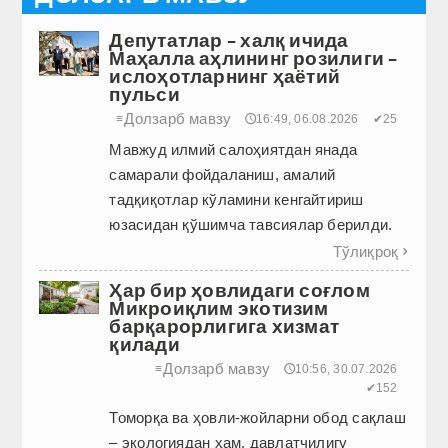
Депутатлар – халқ ичида
Маҳалла аҳлининг розилиги –
ислоҳотларнинг ҳаётий
пульси
Долзарб мавзу
≡
🕔16:49, 06.08.2026
✔25
Мавжуд илмий салоҳиятдан янада
самарали фойдаланиш, амалий
тадқиқотлар кўламини кенгайтириш
юзасидан қўшимча тавсиялар берилди.
Тўлиқроқ

Ҳар бир ҳовлидаги соғлом
Микроиқлим экотизим
барқарорлигига хизмат
қилади
Долзарб мавзу
≡
🕔10:56, 30.07.2026
✔152
Томорқа ва ҳовли-жойларни обод сақлаш
– экологиядан ҳам, давлатчилигу