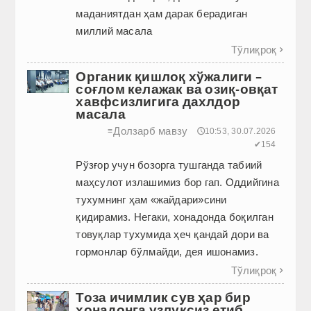
маданиятдан ҳам дарак берадиган
миллий масала
Тўлиқроқ

Органик қишлоқ хўжалиги –
соғлом келажак ва озиқ-овқат
хавфсизлигига дахлдор
масала
Долзарб мавзу
≡
🕔10:53, 30.07.2026
✔154
Рўзғор учун бозорга тушганда табиий
маҳсулот излашимиз бор гап. Оддийгина
тухумнинг ҳам «жайдари»сини
қидирамиз. Негаки, хонадонда боқилган
товуқлар тухумида ҳеч қандай дори ва
гормонлар бўлмайди, дея ишонамиз.
Тўлиқроқ

Тоза ичимлик сув ҳар бир
хонадонга узлуксиз етиб