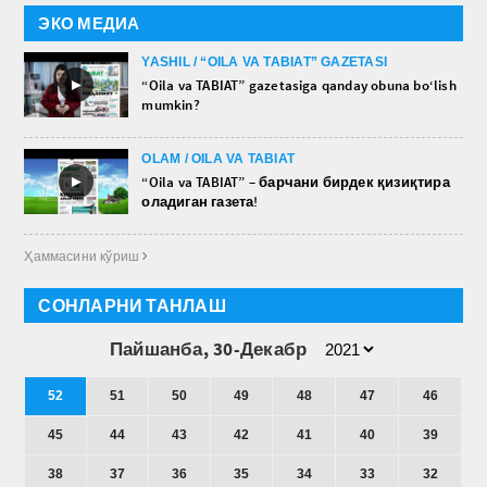
ЭКО МЕДИА
YASHIL / “OILA VA TABIAT” GAZETASI
►
“Oila va TABIAT” gazetasiga qanday obuna bo‘lish
mumkin?
OLAM / OILA VA TABIAT
►
“Oila va TABIAT” – барчани бирдек қизиқтира
оладиган газета!
Ҳаммасини кўриш 
СОНЛАРНИ ТАНЛАШ
Пайшанба, 30-Декабр
52
51
50
49
48
47
46
45
44
43
42
41
40
39
38
37
36
35
34
33
32