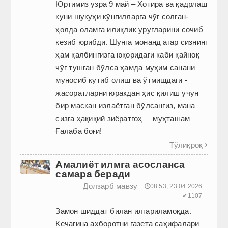
Юртимиз узра 9 май – Хотира ва қадрлаш
куни ­шукуҳи кўнгилларга чўғ солган­
ҳолда оламга илиқлик ­уруғларини сочиб
кезиб юрибди.­ ­Шунга монанд агар сизнинг
ҳам қалбин­гизга юқоридаги каби қайноқ
чўғ тушган бўлса ҳамда муҳим санани
муносиб кутиб олиш ва ўтмишдаги­ ­
жасоратларни юракдан ҳис ­қилиш учун
бир маскан ­излаётган ­бўлсангиз, мана
сизга ҳақиқий зиёратгоҳ – ­ муҳташам
Ғалаба боғи!
Тўлиқроқ

Амалиёт илмга асосланса
самара беради
Долзарб мавзу
≡
🕔08:53, 23.04.2026
✔1107
Замон шиддат билан илгариламоқда.
Кечагина ахборотни газета саҳифалари