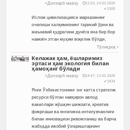
Долзарб мавзу
≡
🕔11:02, 24.03.2026
✔1500
Ислом цивилизацияси марказининг
очилиши халқимизнинг тарихий ўрни ва
маънавий қудратини дунёга яна бир бор
намоён этган муҳим воқелик бўлди.
Тўлиқроқ

Келажак ҳам, ёшларимиз
эртаси ҳам экология билан
ҳамоҳанг бўлади
Долзарб мавзу
≡
🕔14:47, 12.03.2026
✔1634
Янги Ўзбекистоннинг энг катта стратегик
ресурси бўлган навқирон авлод
вакиллари жўшқин шижоати, креатив
фикрлаши ва янгиликка интилувчанлиги
билан инновацион ривожланиш ва барча
жабҳада ижобий ўзгаришларнинг