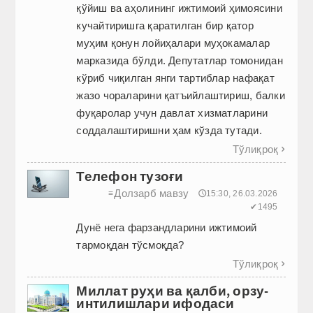
қўйиш ва аҳолининг ижтимоий ҳимоясини
кучайтиришга қаратилган бир қатор
муҳим қонун лойиҳалари муҳокамалар
марказида бўлди. Депутатлар томонидан
кўриб чиқилган янги тартиблар нафақат
жазо чораларини қатъийлаштириш, балки
фуқаролар учун давлат хизматларини
соддалаштиришни ҳам кўзда тутади.
Тўлиқроқ

Телефон тузоғи
Долзарб мавзу
≡
🕔15:30, 26.03.2026
✔1495
Дунё нега фарзандларини ижтимоий
тармоқдан тўсмоқда?
Тўлиқроқ

Миллат руҳи ва қалби, орзу-
интилишлари ифодаси