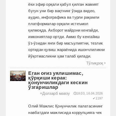
ёки эфир орқали қабул қилган жамият
бугун уни бир вақтнинг ўзида видео,
аудио, инфографика ва турли рақамли
платформалар орқали истеъмол
қилмоқда. Ахборот майдони кенгайди,
имкониятлар ортди. Аммо бу кенгайиш
ўз-ўзидан янги бир масъулиятни, тезлик
ортидан қувиш жараёнида ишончлиликни
йўқотмасликни ҳам талаб қилади.
Тўлиқроқ

Еган оғиз уялишимас,
қўрқиши керак:
қонунчиликдаги кескин
ўзгаришлар
Долзарб мавзу
≡
🕔18:03, 16.04.2026
✔1197
Олий Мажлис Қонунчилик палатасининг
навбатдаги мажлисида коррупцияга чек