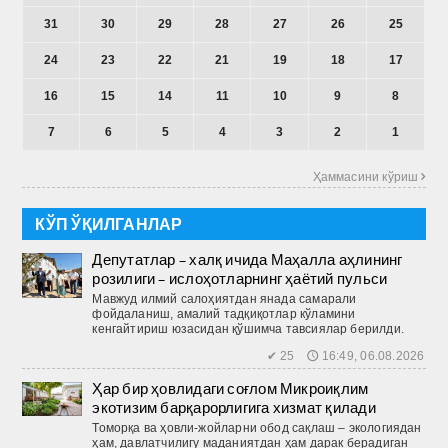
31
30
29
28
27
26
25
24
23
22
21
19
18
17
16
15
14
11
10
9
8
7
6
5
4
3
2
1
Ҳаммасини кўриш 
КЎП ЎҚИЛГАНЛАР
Депутатлар – халқ ичида Маҳалла аҳлининг
розилиги – ислоҳотларнинг ҳаётий пульси
Мавжуд илмий салоҳиятдан янада самарали
фойдаланиш, амалий тадқиқотлар кўламини
кенгайтириш юзасидан қўшимча тавсиялар берилди.
✔ 25 🕔 16:49, 06.08.2026
Ҳар бир ҳовлидаги соғлом Микроиқлим
экотизим барқарорлигига хизмат қилади
Томорқа ва ҳовли-жойларни обод сақлаш – экологиядан
ҳам, давлатчилигу маданиятдан ҳам дарак берадиган