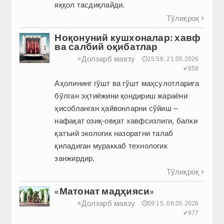
яққол тасдиқлайди.
Тўлиқроқ

Ноқонуний кушхоналар: хавф
ва салбий оқибатлар
Долзарб мавзу
≡
🕔15:56, 21.05.2026
✔858
Аҳолининг гўшт ва гўшт маҳсулотларига
бўлган эҳтиёжини қондириш жараёни
ҳисобланган ҳайвонларни сўйиш –
нафақат озиқ-овқат хавфсизлиги, балки
қатъий экологик назоратни талаб
қиладиган мураккаб технологик
занжирдир.
Тўлиқроқ

«Матонат мадҳияси»
Долзарб мавзу
≡
🕔09:15, 08.05.2026
✔977