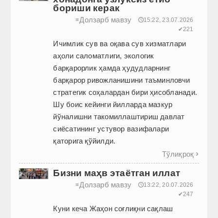
бориши керак
Долзарб мавзу
≡
🕔15:22, 23.07.2026
✔221
Ичимлик сув ва оқава сув хизматлари
аҳоли саломатлиги, экологик
барқарорлик ҳамда ҳудудларнинг
барқарор ривожланишини таъминловчи
стратегик соҳалардан бири ҳисобланади.
Шу боис кейинги йилларда мазкур
йўналишни такомиллаштириш давлат
сиёсатининг устувор вазифалари
қаторига қўйилди.
Тўлиқроқ

Бизни маҳв этаётган иллат
Долзарб мавзу
≡
🕔13:22, 20.07.2026
✔247
Куни кеча Жаҳон соғлиқни сақлаш