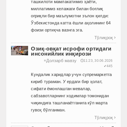
ташкилоти мамлакатимиз ҳаёти,
миллатимиз келажаги билан боғлиқ
оғриқли бир маълумотни эълон қилди:
Ўзбекис­тонда катта ёшли аҳолининг 64
фоизи ортиқча вазнга эга.
Тўлиқроқ

Озиқ-овқат исрофи ортидаги
инсонийлик инқирози
Долзарб мавзу
≡
🕔11:23, 30.06.2026
✔445
Кундалик харидлар учун супремаркетга
кириб тураман. У ердаги бир ҳолат,
сифати ёмонлашган мевалар,
сабзавотларнинг ходимлар томонидан
чиқиндига ташланаётганига кўп марта
гувоҳ бўлганман.
Тўлиқроқ
