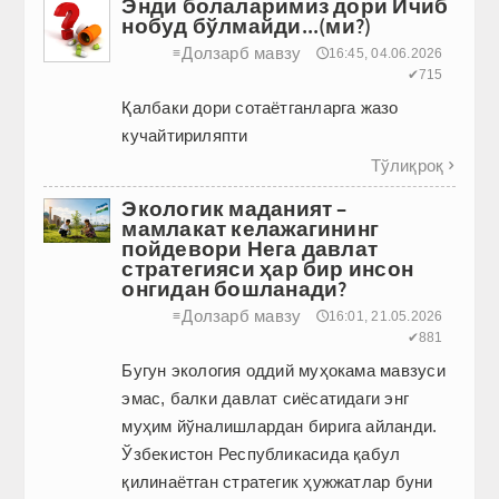
Энди болаларимиз дори Ичиб
нобуд бўлмайди...(ми?)
Долзарб мавзу
≡
🕔16:45, 04.06.2026
✔715
Қалбаки дори сотаётганларга жазо
кучайтириляпти
Тўлиқроқ

Экологик маданият –
мамлакат келажагининг
пойдевори Нега давлат
стратегияси ҳар бир инсон
онгидан бошланади?
Долзарб мавзу
≡
🕔16:01, 21.05.2026
✔881
Бугун экология оддий муҳокама мавзуси
эмас, балки давлат сиёсатидаги энг
муҳим йўналишлардан бирига айланди.
Ўзбекистон Республикасида қабул
қилинаётган стратегик ҳужжатлар буни