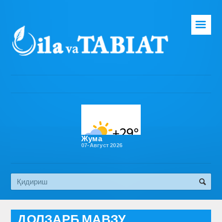
☰
Бош саҳифа
Таҳририят
Газета ҳақида
Раҳбарият
Бўлимлар
Жума
07-Август 2026
Обуна
Алоқа
Эко медиа
ДОЛЗАРБ МАВЗУ