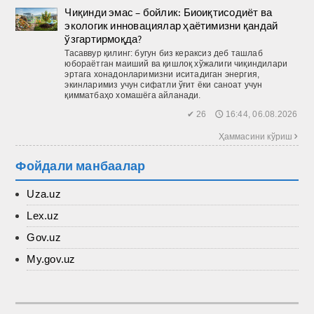
Чиқинди эмас – бойлик: Биоиқтисодиёт ва
экологик инновациялар ҳаётимизни қандай
ўзгартирмоқда?
Тасаввур қилинг: бугун биз кераксиз деб ташлаб
юбораётган маиший ва қиш­лоқ хўжалиги чиқиндилари
эртага хонадонларимизни иситадиган энергия,
экинларимиз учун сифатли ўғит ёки саноат учун
қимматбаҳо хомашёга айланади.
✔ 26 🕔 16:44, 06.08.2026
Ҳаммасини кўриш 
Фойдали манбаалар
Uza.uz
Lex.uz
Gov.uz
My.gov.uz