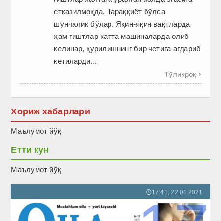
етказилмоқда. Тараққиёт бўлса
шунчалик бўлар. Яқин-яқин вақтларда
ҳам ғиштлар катта машиналарда олиб
келинар, қурилишнинг бир четига ағдариб
кетиларди...
Тўлиқроқ

Хориж хабарлари
Маълумот йўқ
Етти кун
Маълумот йўқ
17:41, 22.04.2021
🕔