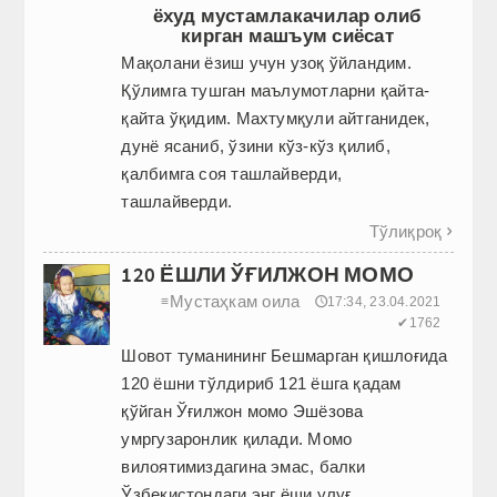
ёхуд мустамлакачилар олиб
кирган машъум сиёсат
Мақолани ёзиш учун узоқ ўйландим.
Қўлимга тушган маълумотларни қайта-
қайта ўқидим. Махтумқули айтганидек,
дунё ясаниб, ўзини кўз-кўз қилиб,
қалбимга соя ташлайверди,
ташлайверди.
Тўлиқроқ

120 ЁШЛИ ЎҒИЛЖОН МОМО
Мустаҳкам оила
≡
🕔17:34, 23.04.2021
✔1762
Шовот туманининг Бешмарган қишлоғида
120 ёшни тўлдириб 121 ёшга қадам
қўйган Ўғилжон момо Эшёзова
умргузаронлик қилади. Момо
вилоятимиздагина эмас, балки
Ўзбекистондаги энг ёши улуғ