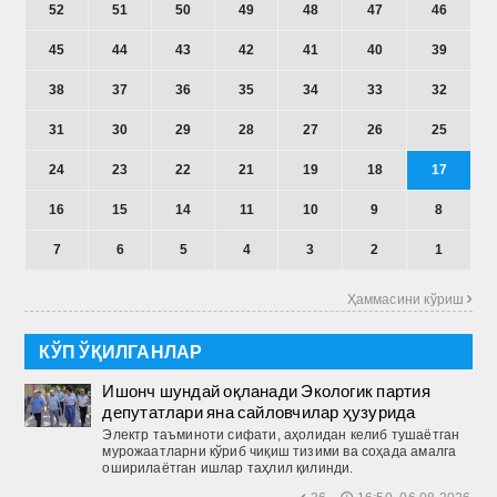
52
51
50
49
48
47
46
45
44
43
42
41
40
39
38
37
36
35
34
33
32
31
30
29
28
27
26
25
24
23
22
21
19
18
17
16
15
14
11
10
9
8
7
6
5
4
3
2
1
Ҳаммасини кўриш 
КЎП ЎҚИЛГАНЛАР
Ишонч шундай оқланади Экологик партия
депутатлари яна сайловчилар ҳузурида
Электр таъминоти сифати, аҳолидан келиб тушаётган
мурожаатларни кўриб чиқиш тизими ва соҳада амалга
оширилаётган ишлар таҳлил қилинди.