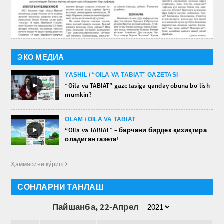
ЭКО МЕДИА
YASHIL / “OILA VA TABIAT” GAZETASI
►
“Oila va TABIAT” gazetasiga qanday obuna bo‘lish
mumkin?
OLAM / OILA VA TABIAT
►
“Oila va TABIAT” – барчани бирдек қизиқтира
оладиган газета!
Ҳаммасини кўриш 
СОНЛАРНИ ТАНЛАШ
Пайшанба, 22-Апрел