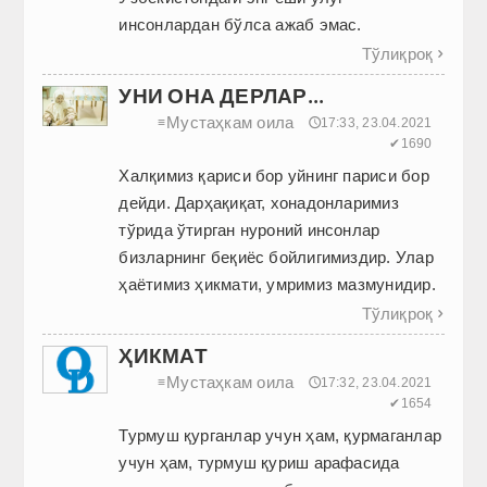
инсонлардан бўлса ажаб эмас.
Тўлиқроқ

УНИ ОНА ДЕРЛАР...
Мустаҳкам оила
≡
🕔17:33, 23.04.2021
✔1690
Халқимиз қариси бор уйнинг париси бор
дейди. Дарҳақиқат, хонадонларимиз
тўрида ўтирган нуроний инсонлар
бизларнинг беқиёс бойлигимиздир. Улар
ҳаётимиз ҳикмати, умримиз мазмунидир.
Тўлиқроқ

ҲИКМАТ
Мустаҳкам оила
≡
🕔17:32, 23.04.2021
✔1654
Турмуш қурганлар учун ҳам, қурмаганлар
учун ҳам, турмуш қуриш арафасида