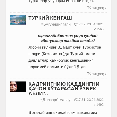
турганлар учун ҳам ибратли воқеа.
Тўлиқроқ

ТУРКИЙ КЕНГАШ
Бугуннинг гапи
≡
🕔17:32, 23.04.2021
✔1565
иқтисодиётимиз учун қандай
«бонус»лар тақдим этади?
Жорий йилнинг 31 март куни Туркистон
шаҳри (Қозоғистон)да Туркий тилли
давлатлар ҳамкорлик кенгашининг
норасмий саммити бўлиб ўтди.
Тўлиқроқ

ҚАДРИНГНИЮ ҚАДДИНГНИ
ҚАЧОН КЎТАРАСАН ЎЗБЕК
АЁЛИ?..
Долзарб мавзу
≡
🕔17:31, 23.04.2021
✔1492
Эрталаб ишга келаётсам ишхонамиз