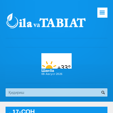
☰
Бош саҳифа
Таҳририят
Газета ҳақида
Раҳбарият
Бўлимлар
Шанба
08-Август 2026
Обуна
Алоқа
Эко медиа
, 17-СОН