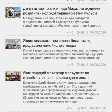
✔ 36 🕔 16:50, 06.08.2026
Депутатлар – халқ ичида Маҳалла аҳлининг
розилиги – ислоҳотларнинг ҳаётий пульси
Мавжуд илмий салоҳиятдан янада самарали
фойдаланиш, амалий тадқиқотлар кўламини
кенгайтириш юзасидан қўшимча тавсиялар берилди.
✔ 45 🕔 16:49, 06.08.2026
Яшил келажак сари ишонч билан халқ
иродасини намойиш қилмоқда
Иқлим ўзгариши, сув танқислиги, ҳаво ифлосланиши ва
биохилма-хилликнинг қисқариши инсониятдан бугунги
куннинг ўзида амалий ҳаракатларни талаб қилмоқда.
✔ 43 🕔 16:47, 06.08.2026
Янги ҳуқуқий меъёрлар масъулият ва
жавобгарликни оширишга қаратилган
Куни кеча Олий Мажлис Қонунчилик палатасининг
навбатдаги мажлиси бўлиб ўтди. Унда дастлаб
фракцияларда атрофлича кўриб чиқилган, давлат
бошқаруви ва жамият хавфсизлиги учун ғоят муҳим
бўлган бир қатор қонун лойиҳалари депутатлар
томонидан қизғин муҳокама қилинди.
✔ 45 🕔 16:45, 06.08.2026