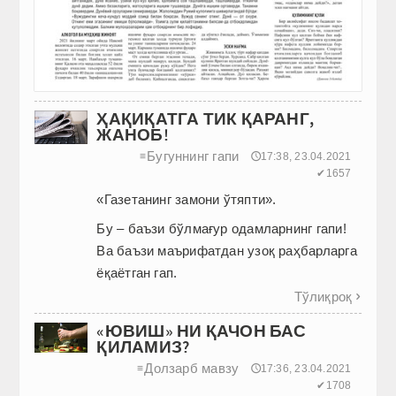
ҲАҚИҚАТГА ТИК ҚАРАНГ,
ЖАНОБ!
Бугуннинг гапи
≡
🕔17:38, 23.04.2021
✔1657
«Газетанинг замони ўтяпти».
Бу – баъзи бўлмағур одамларнинг гапи!
Ва баъзи маърифатдан узоқ раҳбарларга
ёқаётган гап.
Тўлиқроқ

«ЮВИШ» НИ ҚАЧОН БАС
ҚИЛАМИЗ?
Долзарб мавзу
≡
🕔17:36, 23.04.2021
✔1708