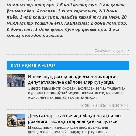
миллилитр илиқ сув, 1.5 чой қошиқ туз, 2 ош қошиқ
ўсимлик ёғи. Асосига: 1 кило картошка, 2-3 дона
пиёз, 1 чой қошиқ зира, таъбга қараб туз ва мурч, 20
миллилитр ўсимлик ёғи. Қайласига: 2 дона помидор,
2 дона пиёз, 1 дона қизил булғор қалампири, 1 ош
қошиқ помидор пастаси.
Ҳаммасини кўриш 
КЎП ЎҚИЛГАНЛАР
Ишонч шундай оқланади Экологик партия
депутатлари яна сайловчилар ҳузурида
Электр таъминоти сифати, аҳолидан келиб тушаётган
мурожаатларни кўриб чиқиш тизими ва соҳада амалга
оширилаётган ишлар таҳлил қилинди.
✔ 36 🕔 16:50, 06.08.2026
Депутатлар – халқ ичида Маҳалла аҳлининг
розилиги – ислоҳотларнинг ҳаётий пульси
Мавжуд илмий салоҳиятдан янада самарали
фойдаланиш, амалий тадқиқотлар кўламини