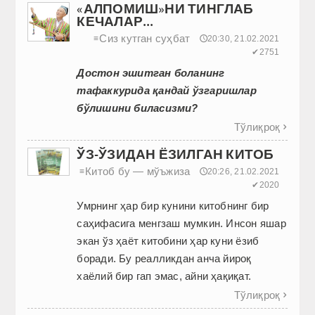
«АЛПОМИШ»НИ ТИНГЛАБ
КЕЧАЛАР...
Сиз кутган суҳбат
≡
🕔20:30, 21.02.2021
✔2751
Достон эшитган боланинг
тафаккурида қандай ўзгаришлар
бўлишини биласизми?
Тўлиқроқ

ЎЗ-ЎЗИДАН ЁЗИЛГАН КИТОБ
Китоб бу — мўъжиза
≡
🕔20:26, 21.02.2021
✔2020
Умрнинг ҳар бир кунини китобнинг бир
саҳифасига менгзаш мумкин. Инсон яшар
экан ўз ҳаёт китобини ҳар куни ёзиб
боради. Бу реалликдан анча йироқ
хаёлий бир гап эмас, айни ҳақиқат.
Тўлиқроқ
