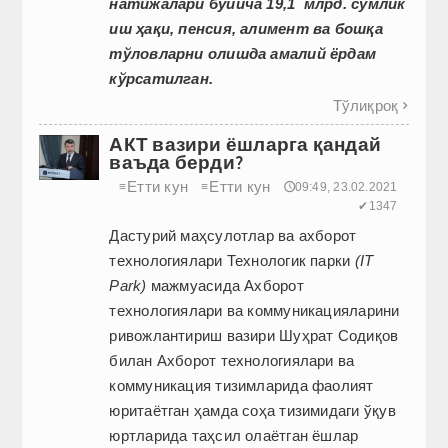
натижалари бўйича 19,1 млрд. сўмлик
иш ҳақи, пенсия, алимент ва бошқа
тўловларни олишда амалий ёрдам
кўрсатилган.
Тўлиқроқ

АКТ вазири ёшларга қандай
ваъда берди?
Етти кун
Етти кун
≡
≡
🕔09:49, 23.02.2021
✔1347
Дастурий маҳсулотлар ва ахборот
технологиялари Технологик парки
(IT
Park)
мажмуасида Ахборот
технологиялари ва коммуникацияларини
ривожлантириш вазири Шуҳрат Содиқов
билан Ахборот технологиялари ва
коммуникация тизимларида фаолият
юритаётган ҳамда соҳа тизимидаги ўқув
юртларида таҳсил олаётган ёшлар