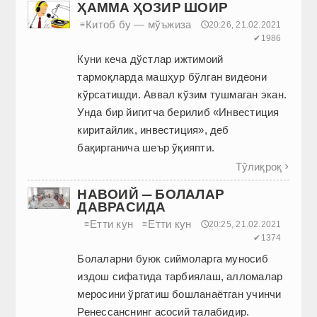
ҲАММА ҲОЗИР ШОИР
Китоб бу — мўъжиза
≡
🕔20:26, 21.02.2021
✔1986
Куни кеча дўстлар ижтимоий
тармоқларда машҳур бўлган видеони
кўрсатишди. Аввал кўзим тушмаган экан.
Унда бир йигитча берилиб «Инвестиция
киритайлик, инвестиция», деб
бақирганича шеър ўқияпти.
Тўлиқроқ

НАВОИЙ — БОЛАЛАР
ДАВРАСИДА
Етти кун
Етти кун
≡
≡
🕔20:25, 21.02.2021
✔1374
Болаларни буюк сиймоларга муносиб
издош сифатида тарбиялаш, алломалар
меросини ўргатиш бошланаётган учинчи
Ренеcсанснинг асосий талабидир.