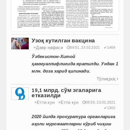
Узоқ кутилган вакцина
Давр нафаси
≡
🕔09:51, 23.02.2021
✔1469
Ўзбекистон-Хитой
ҳаммуаллифлигида яратилди. Ундан 1
млн. доза харид қилинади.
Тўлиқроқ

19,1 млрд. сўм эгаларига
етказилди
Етти кун
Етти кун
≡
≡
🕔09:50, 23.02.2021
✔1302
2020 йилда прокуратура органларига
аҳоли мурожаатларни кўриб чиқиш