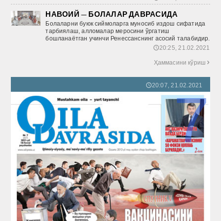
НАВОИЙ — БОЛАЛАР ДАВРАСИДА
Болаларни буюк сиймоларга муносиб издош сифатида
тарбиялаш, алломалар меросини ўргатиш
бошланаётган учинчи Ренеcсанснинг асосий талабидир.
20:25, 21.02.2021
🕔
Ҳаммасини кўриш

20:07, 21.02.2021
🕔
7