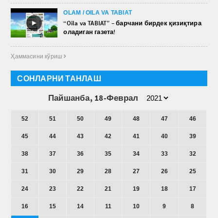
OLAM / OILA VA TABIAT
►
“Oila va TABIAT” – барчани бирдек қизиқтира
оладиган газета!
Ҳаммасини кўриш 
СОНЛАРНИ ТАНЛАШ
Пайшанба, 18-Феврал
52
51
50
49
48
47
46
45
44
43
42
41
40
39
38
37
36
35
34
33
32
31
30
29
28
27
26
25
24
23
22
21
19
18
17
16
15
14
11
10
9
8