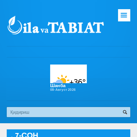
☰
Бош саҳифа
Таҳририят
Газета ҳақида
Раҳбарият
Бўлимлар
Шанба
08-Август 2026
Обуна
Алоқа
Эко медиа
, 7-СОН