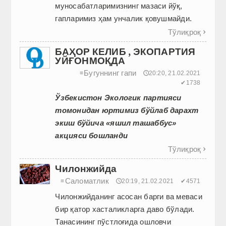
муносабатларимизнинг мазаси йўқ,
гапларимиз ҳам унчалик қовушмайди.
Тўлиқроқ

БАҲОР КЕЛИБ , ЭКОПАРТИЯ
УЙҒОНМОҚДА
Бугуннинг гапи
≡
🕔20:20, 21.02.2021
✔1738
Ўзбекистон Экологик партияси
томонидан юртимиз бўйлаб дарахт
экиш бўйича «яшил ташаббус»
акцияси бошланди
Тўлиқроқ

Чилонжийда
Саломатлик
≡
🕔20:19, 21.02.2021
✔4571
Чилонжийданинг асосан барги ва меваси
бир қатор хасталикларга даво бўлади.
Танасининг пўстлоғида ошловчи