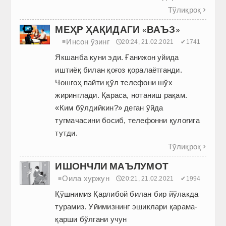
Тўлиқроқ

МЕҲР ҲАҚИДАГИ «ВАЪЗ»
Инсон ўзинг
≡
🕔20:24, 21.02.2021
✔1741
Якшанба куни эди. Ғанижон уйида
иштиёқ билан қоғоз қоралаётганди.
Чошгоҳ пайти қўл телефони шўх
жиринглади. Қараса, нотаниш рақам.
«Ким бўлдийкин?» деган ўйда
тугмачасини босиб, телефонни қулоғига
тутди.
Тўлиқроқ

ИШОНЧЛИ МАЪЛУМОТ
Оила хуржун
≡
🕔20:21, 21.02.2021
✔1994
Қўшнимиз Қарлибой билан бир йўлакда
турамиз. Уйимизнинг эшиклари қарама-
қарши бўлгани учун