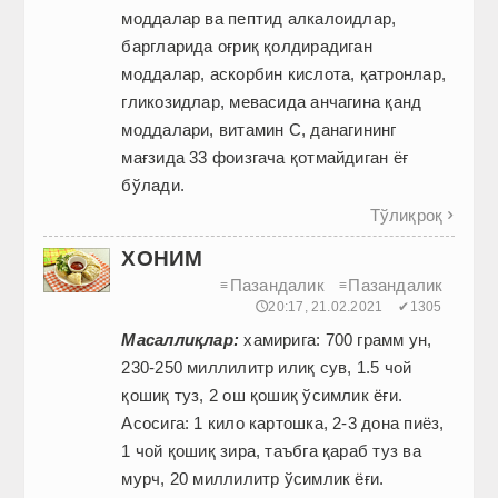
моддалар ва пептид алкалоидлар,
баргларида оғриқ қолдирадиган
моддалар, аскорбин кислота, қатронлар,
гликозидлар, мевасида анчагина қанд
моддалари, витамин С, данагининг
мағзида 33 фоизгача қотмайдиган ёғ
бўлади.
Тўлиқроқ

ХОНИМ
Пазандалик
Пазандалик
≡
≡
🕔20:17, 21.02.2021
✔1305
Масаллиқлар:
хамирига: 700 грамм ун,
230-250 миллилитр илиқ сув, 1.5 чой
қошиқ туз, 2 ош қошиқ ўсимлик ёғи.
Асосига: 1 кило картошка, 2-3 дона пиёз,
1 чой қошиқ зира, таъбга қараб туз ва
мурч, 20 миллилитр ўсимлик ёғи.