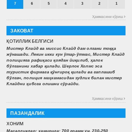
7
6
5
4
3
2
1
Ҳаммасини кўриш 
ЗАКОВАТ
ҚОТИЛЛИК БЕЛГИСИ
Мистер Клайд ва миссис Клайд дам олгани тоққа
жўнашади. Лекин икки кун ўтар-ўтмас, Мистер Клайд
полицияга рафиқаси қоядан йиқилиб, ҳалок
бўлганини хабар қилади. Шерлок Холмс эса
туристик фирмага қўнғироқ қилади ва гаплашиб
бўлгач, полиция маҳкамасидан зудлик билан мистер
Клайдни ҳибсга олишни сўрайди.
Ҳаммасини кўриш 
ПАЗАНДАЛИК
ХОНИМ
Масаллиқлар:
хамирига: 700 грамм ун, 230-250