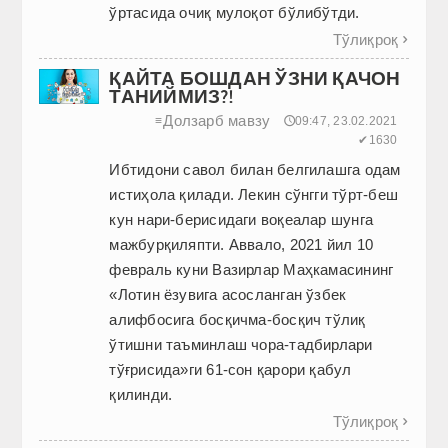
ўртасида очиқ мулоқот бўлибўтди.
Тўлиқроқ

ҚАЙТА БОШДАН ЎЗНИ ҚАЧОН
ТАНИЙМИЗ?!
Долзарб мавзу
≡
🕔09:47, 23.02.2021
✔1630
Ибтидони савол билан белгилашга одам
истиҳола қилади. Лекин сўнгги тўрт-беш
кун нари-берисидаги воқеалар шунга
мажбурқиляпти. Аввало, 2021 йил 10
февраль куни Вазирлар Маҳкамасининг
«Лотин ёзувига асосланган ўзбек
алифбосига босқичма-босқич тўлиқ
ўтишни таъминлаш чора-тадбирлари
тўғрисида»ги 61-сон қарори қабул
қилинди.
Тўлиқроқ
