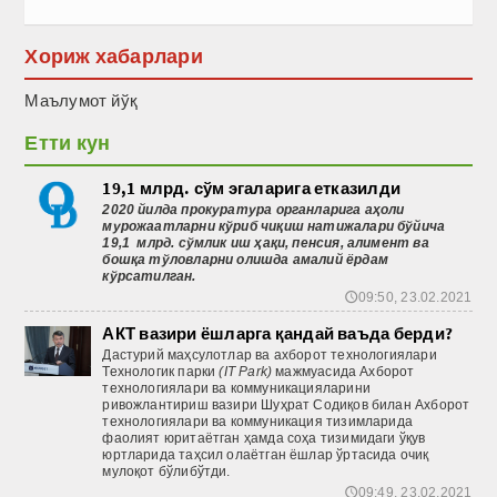
Хориж хабарлари
Маълумот йўқ
Етти кун
19,1 млрд. сўм эгаларига етказилди
2020 йилда прокуратура органларига аҳоли
мурожаатларни кўриб чиқиш натижалари бўйича
19,1 млрд. сўмлик иш ҳақи, пенсия, алимент ва
бошқа тўловларни олишда амалий ёрдам
кўрсатилган.
09:50, 23.02.2021
🕔
АКТ вазири ёшларга қандай ваъда берди?
Дастурий маҳсулотлар ва ахборот технологиялари
Технологик парки
(IT Park)
мажмуасида Ахборот
технологиялари ва коммуникацияларини
ривожлантириш вазири Шуҳрат Содиқов билан Ахборот
технологиялари ва коммуникация тизимларида
фаолият юритаётган ҳамда соҳа тизимидаги ўқув
юртларида таҳсил олаётган ёшлар ўртасида очиқ
мулоқот бўлибўтди.
09:49, 23.02.2021
🕔