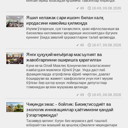
кенгайтириш юзасидан қўшимча тавсиялар берилди.
✔ 49 🕔 16:49, 06.08.2026
Яшил келажак сари ишонч билан халқ
иродасини намойиш қилмоқда
Иқлим ўзгариши, сув танқислиги, ҳаво ифлосланиши ва
биохилма-хилликнинг қисқариши инсониятдан бугунги
куннинг ўзида амалий ҳаракатларни талаб қилмоқда.
✔ 46 🕔 16:47, 06.08.2026
Янги ҳуқуқий меъёрлар масъулият ва
жавобгарликни оширишга қаратилган
Куни кеча Олий Мажлис Қонунчилик палатасининг
навбатдаги мажлиси бўлиб ўтди. Унда дастлаб
фракцияларда атрофлича кўриб чиқилган, давлат
бошқаруви ва жамият хавфсизлиги учун ғоят муҳим
бўлган бир қатор қонун лойиҳалари депутатлар
томонидан қизғин муҳокама қилинди.
✔ 49 🕔 16:45, 06.08.2026
Чиқинди эмас – бойлик: Биоиқтисодиёт ва
экологик инновациялар ҳаётимизни қандай
ўзгартирмоқда?
Тасаввур қилинг: бугун биз кераксиз деб ташлаб
юбораётган маиший ва қиш­лоқ хўжалиги чиқиндилари