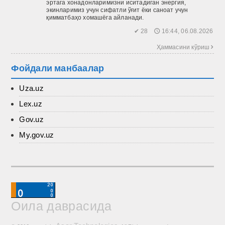
эртага хонадонларимизни иситадиган энергия,
экинларимиз учун сифатли ўғит ёки саноат учун
қимматбаҳо хомашёга айланади.
✔ 28 🕔 16:44, 06.08.2026
Ҳаммасини кўриш 
Фойдали манбаалар
Uza.uz
Lex.uz
Gov.uz
My.gov.uz
Оила даврасида