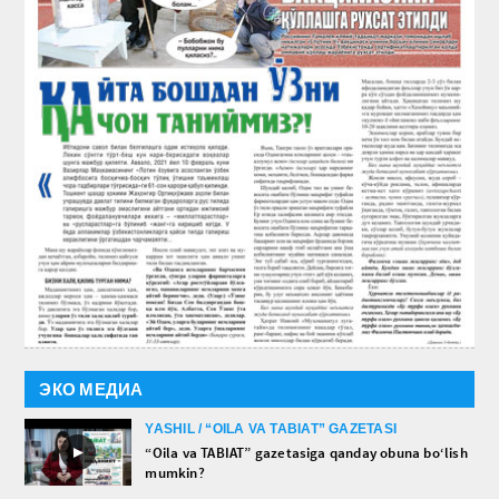
ЭКО МЕДИА
YASHIL / “OILA VA TABIAT” GAZETASI
►
“Oila va TABIAT” gazetasiga qanday obuna bo‘lish
mumkin?