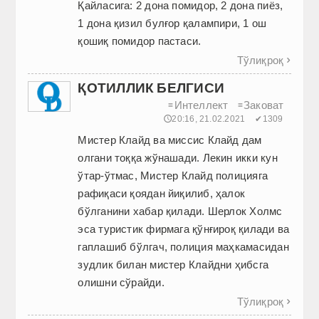
Қайласига: 2 дона помидор, 2 дона пиёз,
1 дона қизил булғор қалампири, 1 ош
қошиқ помидор пастаси.
Тўлиқроқ

ҚОТИЛЛИК БЕЛГИСИ
Интеллект
Заковат
≡
≡
🕔20:16, 21.02.2021
✔1309
Мистер Клайд ва миссис Клайд дам
олгани тоққа жўнашади. Лекин икки кун
ўтар-ўтмас, Мистер Клайд полицияга
рафиқаси қоядан йиқилиб, ҳалок
бўлганини хабар қилади. Шерлок Холмс
эса туристик фирмага қўнғироқ қилади ва
гаплашиб бўлгач, полиция маҳкамасидан
зудлик билан мистер Клайдни ҳибсга
олишни сўрайди.
Тўлиқроқ
