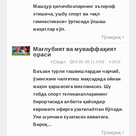
Машҳур қиличбозларнинг эътироф
этишича, ушбу спорт ва «ақл
гимнастикаси» ўртасида ўхшаш
жиҳатлар кўп.
Тўлиқроқ

Мағлубият ва муваффақият
ораси
Спорт
≡
🕔16:28, 08.11.2018
✔2016
Баъзан
турли
ташвишлардан
чарчаб
,
ўзингизни
чалғитиш
мақсадида
ойнаи
жаҳон
қаршисига
михланасиз
.
Шу
тобда
спорт
телеканалларининг
бирортасида
албатта
қайсидир
евроматч
эфирга
узатилаётган
бўлади
.
Уни
шунчаки
кузатасиз
аввалига
.
Бироқ
...
Тўлиқроқ
