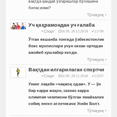
вақтда қандай ўзгаришлар бўлишини
биласизми?
Тўлиқроқ

Уч қаҳрамондан уч ғалаба
Спорт
≡
🕔16:05, 29.11.2018
✔11736
Ўтган
якшанба
тонгида
ўзбекистонлик
бокс
мухлислари
учун
океан
ортидан
ажойиб
хушхабар
келди
.
Тўлиқроқ

Вақтдан илгарилаган спортчи
Спорт
≡
🕔16:05, 29.11.2018
✔12157
Унинг лақаби «чақмоқ одам». У — ўн
бир карра жаҳон, саккиз карра
олимпия чемпиони бўлган ямайкалик
собиқ енгил атлетикачи Усейн Болт.
Тўлиқроқ
