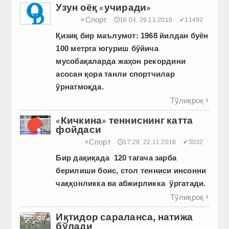
Узун оёқ «учиради»
Спорт
≡
🕔16:04, 29.11.2018
✔11492
Қизиқ
бир
маълумот
: 1968
йилдан
буён
100
метрга
югуриш
бўйича
мусобақаларда
жаҳон
рекордини
асосан
қора
танли
спортчилар
ўрнатмоқда
.
Тўлиқроқ

«Кичкина» тенниснинг катта
фойдаси
Спорт
≡
🕔17:29, 22.11.2018
✔3032
Бир дақиқада 120 тагача зарба
берилиши боис, стол тенниси инсонни
чаққонликка ва абжирликка ўргатади.
Тўлиқроқ

Иқтидор сараланса, натижа
бўлади