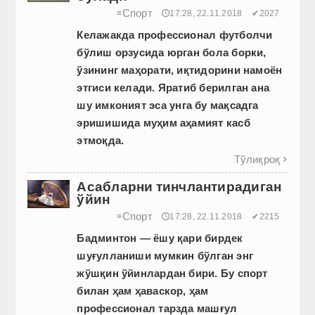
Спорт
≡
🕔17:28, 22.11.2018
✔2027
Келажакда
профессионал
футболчи
бўлиш
орзусида
юрган
бола
борки
,
ўзининг
маҳорати
,
иқтидорини
намоён
этгиси
келади
.
Яратиб
берилган
ана
шу
имконият
эса
унга
бу
мақсадга
эришишида
муҳим
аҳамият
касб
этмоқда
.
Тўлиқроқ

Асабларни тинчлантирадиган
ўйин
Спорт
≡
🕔17:28, 22.11.2018
✔2215
Бадминтон
—
ёшу
қари
бирдек
шуғулланиши
мумкин
бўлган
энг
жўшқин
ўйинлардан
бири
.
Бу спорт
билан ҳам ҳаваскор, ҳам
профессионал тарзда машғул