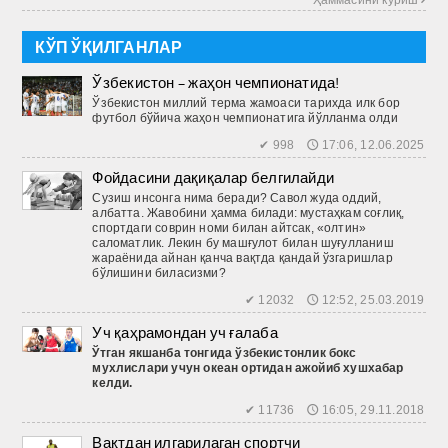
КЎП ЎҚИЛГАНЛАР
Ўзбекистон – жаҳон чемпионатида!
Ўзбекистон миллий терма жамоаси тарихда илк бор
футбол бўйича жаҳон чемпионатига йўлланма олди
✔ 998 🕔 17:06, 12.06.2025
Фойдасини дақиқалар белгилайди
Сузиш инсонга нима беради? Савол жуда оддий,
албатта. Жавобини ҳамма билади: мустаҳкам соғлиқ,
спортдаги соврин номи билан айтсак, «олтин»
саломатлик. Лекин бу машғулот билан шуғулланиш
жараёнида айнан қанча вақтда қандай ўзгаришлар
бўлишини биласизми?
✔ 12032 🕔 12:52, 25.03.2019
Уч қаҳрамондан уч ғалаба
Ўтган
якшанба
тонгида
ўзбекистонлик
бокс
мухлислари
учун
океан
ортидан
ажойиб
хушхабар
келди
.
✔ 11736 🕔 16:05, 29.11.2018
Вақтдан илгарилаган спортчи