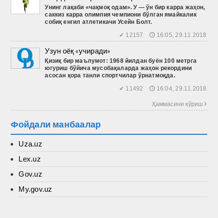
Унинг лақаби «чақмоқ одам». У — ўн бир карра жаҳон,
саккиз карра олимпия чемпиони бўлган ямайкалик
собиқ енгил атлетикачи Усейн Болт.
✔ 12157 🕔 16:05, 29.11.2018
Узун оёқ «учиради»
Қизиқ
бир
маълумот
: 1968
йилдан
буён
100
метрга
югуриш
бўйича
мусобақаларда
жаҳон
рекордини
асосан
қора
танли
спортчилар
ўрнатмоқда
.
✔ 11492 🕔 16:04, 29.11.2018
Ҳаммасини кўриш 
Фойдали манбаалар
Uza.uz
Lex.uz
Gov.uz
My.gov.uz