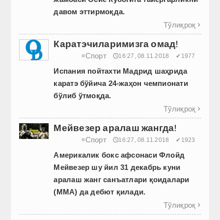
давом эттирмоқда.
Тўлиқроқ

Каратэчиларимизга омад!
Спорт
≡
🕔16:27, 08.11.2018
✔1977
Испания пойтахти Мадрид шаҳрида
каратэ бўйича 24-жаҳон чемпионати
бўлиб ўтмоқда.
Тўлиқроқ

Мейвезер аралаш жангда!
Спорт
≡
🕔16:27, 08.11.2018
✔1923
Америкалик бокс афсонаси Флойд
Мейвезер шу йил 31 декабрь куни
аралаш жанг санъатлари қоидалари
(ММА) да дебют қилади.
Тўлиқроқ
