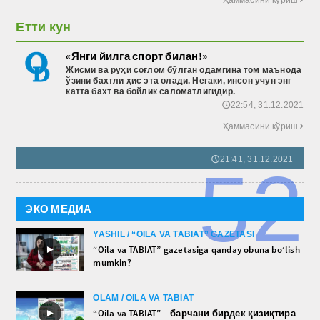
Етти кун
«Янги йилга спорт билан!»
Жисми ва руҳи соғлом бўлган одамгина том маънода
ўзини бахтли ҳис эта олади. Негаки, инсон учун энг
катта бахт ва бойлик саломатлигидир.
22:54, 31.12.2021
🕔
Ҳаммасини кўриш

21:41, 31.12.2021
🕔
52
ЭКО МЕДИА
YASHIL / “OILA VA TABIAT” GAZETASI
►
“Oila va TABIAT” gazetasiga qanday obuna bo‘lish
mumkin?
OLAM / OILA VA TABIAT
►
“Oila va TABIAT” – барчани бирдек қизиқтира