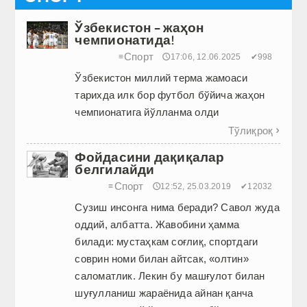
Ўзбекистон – жаҳон
чемпионатида!
Спорт
≡
🕔17:06, 12.06.2025
✔998
Ўзбекистон миллий терма жамоаси
тарихда илк бор футбол бўйича жаҳон
чемпионатига йўлланма олди
Тўлиқроқ

Фойдасини дақиқалар
белгилайди
Спорт
≡
🕔12:52, 25.03.2019
✔12032
Сузиш инсонга нима беради? Савол жуда
оддий, албатта. Жавобини ҳамма
билади: мустаҳкам соғлиқ, спортдаги
соврин номи билан айтсак, «олтин»
саломатлик. Лекин бу машғулот билан
шуғулланиш жараёнида айнан қанча