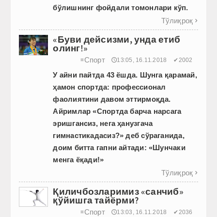
бўлишнинг фойдали томонлари кўп.
Тўлиқроқ

«Буви дейсизми, унда етиб
олинг!»
Спорт
≡
🕔13:05, 16.11.2018
✔2002
У айни пайтда 43 ёшда. Шунга қарамай,
ҳамон спортда: профессионал
фаолиятини давом эттирмоқда.
Айримлар «Спортда барча нарсага
эришгансиз, нега ҳанузгача
гимнастикадасиз?» деб сўраганида,
доим битта гапни айтади: «Шунчаки
менга ёқади!»
Тўлиқроқ

Қиличбозларимиз «санчиб»
қўйишга тайёрми?
Спорт
≡
🕔13:03, 16.11.2018
✔2036