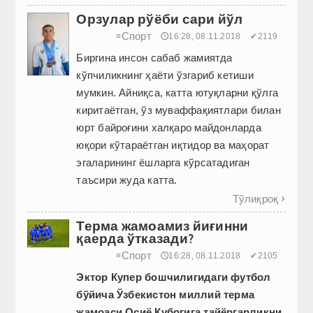
Орзулар рўёби сари йўл
Спорт
≡
🕔16:28, 08.11.2018
✔2119
Биргина инсон сабаб жамиятда
кўпчиликнинг ҳаёти ўзгариб кетиши
мумкин. Айниқса, катта ютуқларни қўлга
киритаётган, ўз муваффақиятлари билан
юрт байроғини халқаро майдонларда
юқори кўтараётган иқтидор ва маҳорат
эгаларининг ёшларга кўрсатадиган
таъсири жуда катта.
Тўлиқроқ

Терма жамоамиз йиғинни
қаерда ўтказади?
Спорт
≡
🕔16:28, 08.11.2018
✔2105
Эктор Купер бошчилигидаги футбол
бўйича ­Ўзбекистон миллий терма
жамоаси Осиё Кубогига тайёргарликни