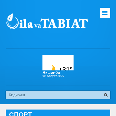
☰
Бош саҳифа
Таҳририят
Газета ҳақида
Раҳбарият
Бўлимлар
Якшанба
09-Август 2026
Обуна
Алоқа
Эко медиа
СПОРТ