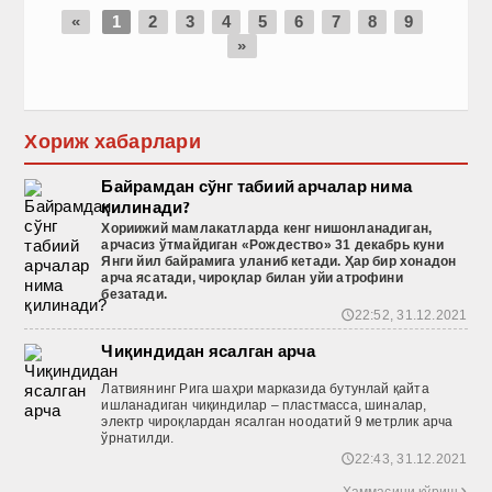
«
1
2
3
4
5
6
7
8
9
»
Хориж хабарлари
Байрамдан сўнг табиий арчалар нима
қилинади?
Хориижий
мамлакатларда
кенг
нишонланадиган
,
арчасиз
ўтмайдиган
«Рождество
» 31 декабрь
куни
Янги
йил
байрамига
уланиб
кетади
. Ҳар бир хонадон
арча ясатади, чироқлар билан уйи атрофини
безатади.
22:52, 31.12.2021
🕔
Чиқиндидан ясалган арча
Латвиянинг Рига шаҳри марказида бутунлай қайта
ишланадиган чиқиндилар – пластмасса, шиналар,
электр чироқлардан ясалган ноодатий 9 метрлик арча
ўрнатилди.
22:43, 31.12.2021
🕔
Ҳаммасини кўриш
