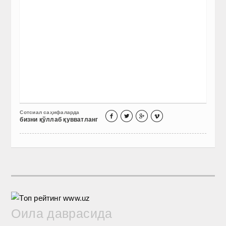
Сотсиал саҳифаларда




бизни қўллаб қувватланг
Оила даврасида