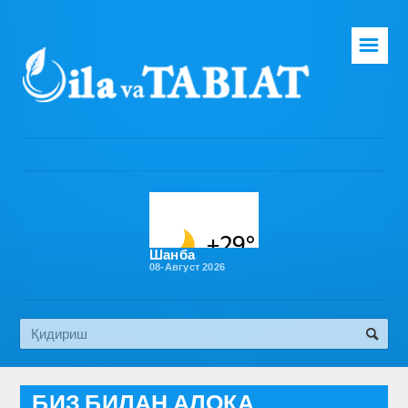
☰
Бош саҳифа
Таҳририят
Газета ҳақида
Раҳбарият
Бўлимлар
Шанба
08-Август 2026
Обуна
Алоқа
Эко медиа
БИЗ БИЛАН АЛОҚА