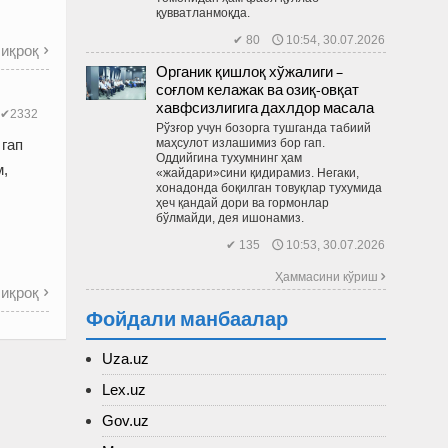
қувватланмоқда.
✔ 80 🕔 10:54, 30.07.2026
иқроқ

Органик қишлоқ хўжалиги –
соғлом келажак ва озиқ-овқат
хавфсизлигига дахлдор масала
✔2332
Рўзғор учун бозорга тушганда табиий
 гап
маҳсулот излашимиз бор гап.
Оддийгина тухумнинг ҳам
м,
«жайдари»сини қидирамиз. Негаки,
хонадонда боқилган товуқлар тухумида
ҳеч қандай дори ва гормонлар
бўлмайди, дея ишонамиз.
✔ 135 🕔 10:53, 30.07.2026
Ҳаммасини кўриш 
иқроқ

Фойдали манбаалар
Uza.uz
Lex.uz
Gov.uz