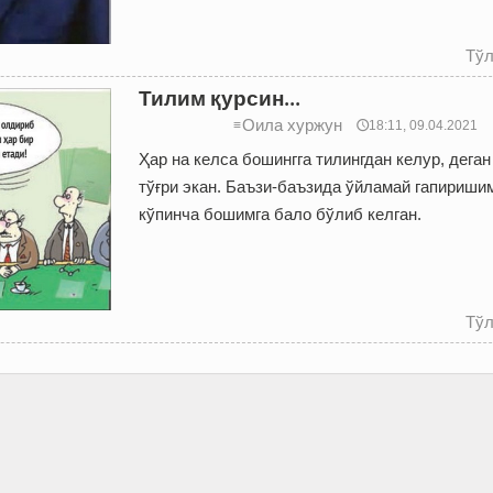
Тўл
Тилим қурсин...
Оила хуржун
≡
🕔18:11, 09.04.2021
Ҳар на келса бошингга тилингдан келур, деган
тўғри экан. Баъзи-баъзида ўйламай гапириши
кўпинча бошимга бало бўлиб келган.
Тўл