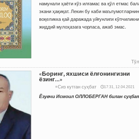
намунали ҳаёти кўз илғамас ва қўл етмас ба
экани ҳақиқат. Лекин бу каби маълумотларнин
воқеликка қай даражада уйғунлиги кўпчиликн
жиддий мулоҳазага чорласа, ажаб эмас.
Тўл
«Боринг, яхшиси ёлғонингизни
ёзинг...»
Сиз кутган суҳбат
≡
🕔17:31, 12.04.2021
Ёзувчи Исмоил ОЛЛОБЕРГАН билан суҳба