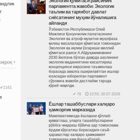
Экология қўмитаси раисининг
ландлик
парламентга жавоби: Экологик
таълим ва тарғибот давлат
г
сиёсатининг муҳим йўналишига
и
айланди
Ўзбекистон Республикаси Олий
Мажлиси Қонунчилик палатасининг
Экология ва атроф-муҳитни муҳофаза
қилиш масалалари қўмитаси томонидан
Экология ва иқлим ўзгариши миллий
қўмитаси раиси А.Абдуҳакимовнинг
2030 йилгача бўлган даврда аҳолининг
иқроқ
экологик маданиятини юксалтириш

концепцияси ижросини таъминлаш
борасида амалга оширилаётган ишлар
юзасидан юборилган парламент
сўровига жавоби дастлабки тарзда
кўриб чиқилди.
✔2161
✔ 76 🕔 10:55, 30.07.2026
т
Ёшлар ташаббуслари халқаро
ҳамкорлик марказида
Мамлакатимизда ёшларни қўллаб-
қувватлаш, уларга ташаб­бусларини
рўёбга чиқариш бўйича ҳар томонлама
ёрдам кўрсатиш борасидаги саъй-
ҳаракатлар халқаро ҳамжамият
томонидан ҳам фаол қўллаб-