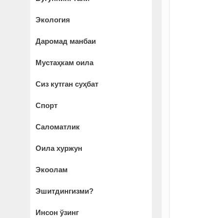
Экология
Даромад манбаи
Мустаҳкам оила
Сиз кутган суҳбат
Спорт
Саломатлик
Оила хуржун
Экоолам
Эшитдингизми?
Инсон ўзинг