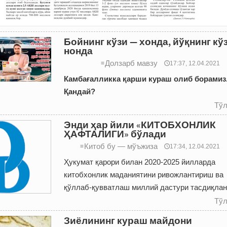
Бойнинг кўзи — хонда, йўқнинг кў
нонда
Долзарб мавзу
≡
🕔17:37, 12.04.2021
Камбағалликка қарши кураш олиб борамиз.
Қандай?
Тўл
Энди ҳар йили «КИТОБХОНЛИК
ҲАФТАЛИГИ» бўлади
Китоб бу — мўъжиза
≡
🕔17:34, 12.04.2021
Ҳукумат қарори билан 2020-2025 йилларда
китобхонлик маданиятини ривожлантириш ва
қўллаб-қувватлаш миллий дастури тасдиқла
Тўл
Зиёлининг кураш майдони