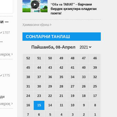
►
“Oila va TABIAT” – барчани
бирдек қизиқтира оладиган
газета!
зи —
Ҳаммасини кўриш 
✔1707
СОНЛАРНИ ТАНЛАШ
..
Пайшанба, 08-Апрел
иқроқ

52
51
50
49
48
47
46
45
44
43
42
41
40
39
✔1775
38
37
36
35
34
33
32
31
30
29
28
27
26
25
24
23
22
21
19
18
17
нди
иқроқ

16
15
14
11
10
9
8
7
6
5
4
3
2
1