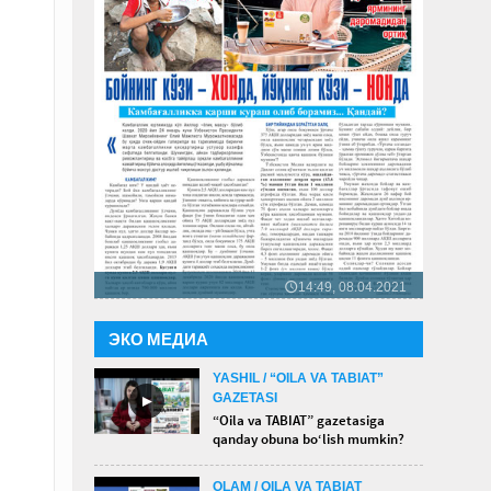
14:49, 08.04.2021
🕔
ЭКО МЕДИА
YASHIL / “OILA VA TABIAT”
GAZETASI
►
“Oila va TABIAT” gazetasiga
qanday obuna bo‘lish mumkin?
OLAM / OILA VA TABIAT