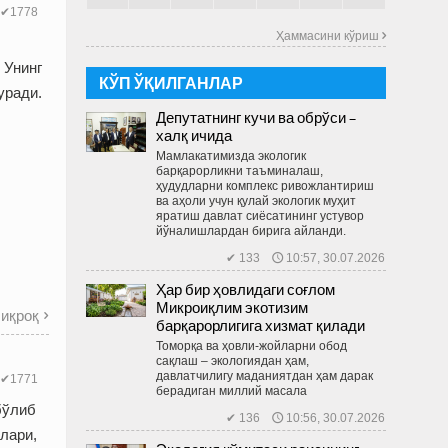
✔1778
Ҳаммасини кўриш 
 Унинг
КЎП ЎҚИЛГАНЛАР
уради.
Депутатнинг кучи ва обрўси –
халқ ичида
Мамлакатимизда экологик
барқарорликни таъминалаш,
ҳудудларни комплекс ривожлантириш
ва аҳоли учун қулай экологик муҳит
яратиш давлат сиёсатининг устувор
йўналишлардан бирига айланди.
✔ 133 🕔 10:57, 30.07.2026
Ҳар бир ҳовлидаги соғлом
Микроиқлим экотизим
иқроқ

барқарорлигига хизмат қилади
Томорқа ва ҳовли-жойларни обод
сақлаш – экологиядан ҳам,
давлатчилигу маданиятдан ҳам дарак
✔1771
берадиган миллий масала
бўлиб
✔ 136 🕔 10:56, 30.07.2026
шлари,