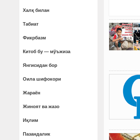
Халқ билан
Табиат
Фикрбазм
Китоб бу — мўъжиза
Янгисидан бор
Оила шифокори
Жараён
Жиноят ва жазо
Иқлим
Пазандалик