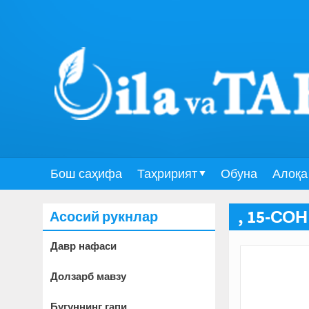
Бош саҳифа
Таҳририят
Обуна
Алоқа
Асосий рукнлар
, 15-СОН
Давр нафаси
Долзарб мавзу
Бугуннинг гапи