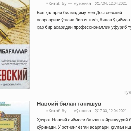
Китоб бу — мўъжиза
≡
🕔17:34, 12.04.2021
Бошқаларни билмадиму мен Достоевский
асарларини ўзгача бир иштиёқ билан ўқийман.
ҳар бир асаридан профессионаллик уфуриб т
Тўл
Навоий билан танишув
Китоб бу — мўъжиза
≡
🕔17:33, 12.04.2021
Ҳазрат Навоий сиймоси баъзан ғайришуурий 
кўринади. У зотнинг ёзган асарлари, қилган и