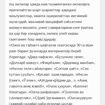
ёш оилалар ҳамда кам таъминланган оилаларга
яратилаётган шарт-шароитлар ҳақидаги
маълумотлар, амалга оширилаётган ижтимоий-
иқтисодий, маънавий-маърифий сиёсатнинг
мазмун-моҳияти, унинг самараларини кенг ёритиш
ва ҳар бир хонадонга, оилага олиб кириш
газетанинг бош мақсадидир.
«Оила ва табиат» ҳафталик газетасида 30 га яқин
ранг-баранг рукнларда материаллар бериб
борилади. «Давр нафаси», «Бугуннинг гапи»,
«Долзарб мавзу», «Фикрбазм», «Даромад манбаи»,
«Инглиз тили сабоқлари», «Соғлом ҳаёт», «Сиз
кутган суҳбат», «Қисмат эшикларида», «Инсон
ўзинг», «Ўзлик», «Айтдим-қўйдим-да...», «Аниқ
саволга аниқ жавоб», «Оила ҳуқуқи», «Балоғат
бекатида», «Оила шифокори», «Гўзаллик ва
саломатлик», «Сўраб ўрганамиз», «Оилахуржун»
(ҳажвий саҳифа) каби рукнлар шулар