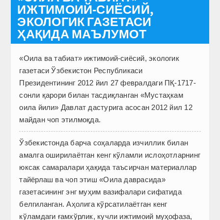
ИЖТИМОИЙ-СИЁСИЙ,
ЭКОЛОГИК ГАЗЕТАСИ
ҲАҚИДА МАЪЛУМОТ
«Оила ва табиат» ижтимоий-сиёсий, экологик
газетаси Ўзбекистон Республикаси
Президентининг 2012 йил 27 февралдаги ПҚ-1717-
сонли қарори билан тасдиқланган «Мустаҳкам
оила йили» Давлат дастурига асосан 2012 йил 12
майдан чоп этилмоқда.
Ўзбекистонда барча соҳаларда изчиллик билан
амалга оширилаётган кенг кўламли ислоҳотларнинг
юксак самаралари ҳақида таъсирчан материаллар
тайёрлаш ва чоп этиш «Оила даврасида»
газетасининг энг муҳим вазифалари сифатида
белгиланган. Аҳолига кўрсатилаётган кенг
кўламдаги ғамхўрлик, кучли ижтимоий муҳофаза,