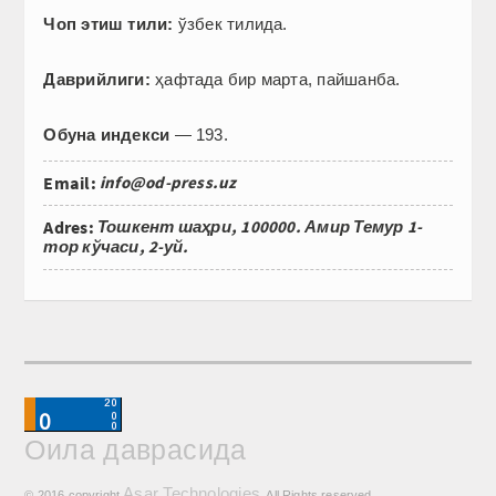
Чоп этиш тили:
ўзбек тилида.
Даврийлиги:
ҳафтада бир марта, пайшанба.
Обуна индекси
— 193.
Email:
info@od-press.uz
Adres:
Тошкент шаҳри, 100000. Амир Темур 1-
тор кўчаси, 2-уй.
Оила даврасида
Asar Technologies
© 2016 copyright
. All Rights reserved.