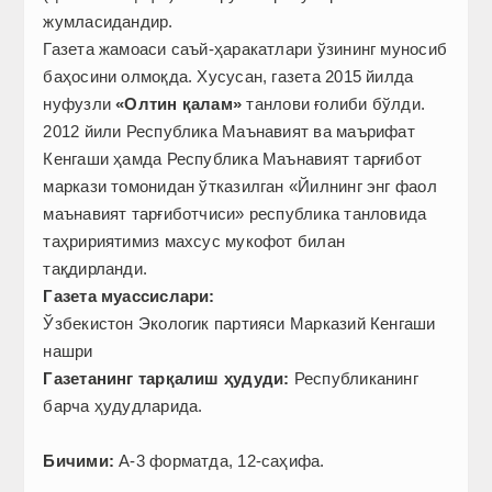
жумласидандир.
Газета жамоаси саъй-ҳаракатлари ўзининг муносиб
баҳосини олмоқда. Хусусан, газета 2015 йилда
нуфузли
«Олтин қалам»
танлови ғолиби бўлди.
2012 йили Республика Маънавият ва маърифат
Кенгаши ҳамда Республика Маънавият тарғибот
маркази томонидан ўтказилган «Йилнинг энг фаол
маънавият тарғиботчиси» республика танловида
таҳририятимиз махсус мукофот билан
тақдирланди.
Газета муассислари:
Ўзбекистон Экологик партияси Марказий Кенгаши
нашри
Газетанинг тарқалиш ҳудуди:
Республиканинг
барча ҳудудларида.
Б
ичими:
А-3 форматда, 12-саҳифа.