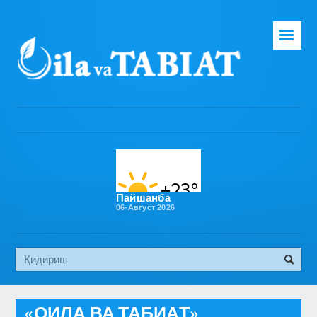
☰
Бош саҳифа
Таҳририят
Газета ҳақида
Раҳбарият
Бўлимлар
Пайшанба
06-Август 2026
Обуна
Алоқа
Эко медиа
«ОИЛА ВА ТАБИАТ»