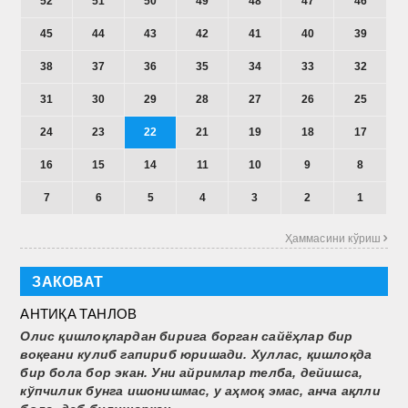
52
51
50
49
48
47
46
45
44
43
42
41
40
39
38
37
36
35
34
33
32
31
30
29
28
27
26
25
24
23
22
21
19
18
17
16
15
14
11
10
9
8
7
6
5
4
3
2
1
Ҳаммасини кўриш 
ЗАКОВАТ
АНТИҚА ТАНЛОВ
Олис қишлоқлардан бирига борган сайёҳлар бир
воқеани кулиб гапириб юришади. Хуллас, қишлоқда
бир бола бор экан. Уни айримлар телба, дейишса,
кўпчилик бунга ишонишмас, у аҳмоқ эмас, анча ақлли