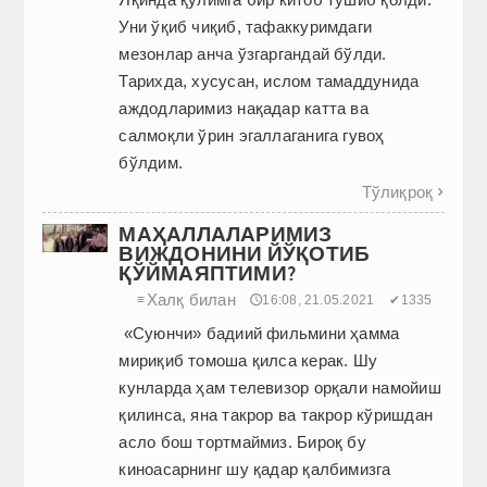
Уни ўқиб чиқиб, тафаккуримдаги
мезонлар анча ўзгаргандай бўлди.
Тарихда, хусусан, ислом тамаддунида
аждодларимиз нақадар катта ва
салмоқли ўрин эгаллаганига гувоҳ
бўлдим.
Тўлиқроқ

МАҲАЛЛАЛАРИМИЗ
ВИЖДОНИНИ ЙЎҚОТИБ
ҚЎЙМАЯПТИМИ?
Халқ билан
≡
🕔16:08, 21.05.2021
✔1335
«Суюнчи» бадиий фильмини ҳамма
мириқиб томоша қилса керак. Шу
кунларда ҳам телевизор орқали намойиш
қилинса, яна такрор ва такрор кўришдан
асло бош тортмаймиз. Бироқ бу
киноасарнинг шу қадар қалбимизга