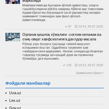
марказида
Мамлакатимизда ёшларни қўллаб-қувватлаш, уларга
ташаб­бусларини рўёбга чиқариш бўйича ҳар томонлама
ёрдам кўрсатиш борасидаги саъй-ҳаракатлар халқаро
ҳамжамият томонидан ҳам фаол қўллаб-
қувватланмоқда.
✔ 87 🕔 10:54, 30.07.2026
Органик қишлоқ хўжалиги –соғлом келажак ва
озиқ-овқат хавфсизлигига дахлдор масала
Рўзғор учун бозорга тушганда табиий маҳсулот
излашимиз бор гап. Оддийгина тухумнинг ҳам
«жайдари»сини қидирамиз. Негаки, хонадонда боқилган
товуқлар тухумида ҳеч қандай дори ва гормонлар
бўлмайди, дея ишонамиз.
✔ 145 🕔 10:53, 30.07.2026
Ҳаммасини кўриш 
Фойдали манбаалар
Uza.uz
Lex.uz
Gov.uz