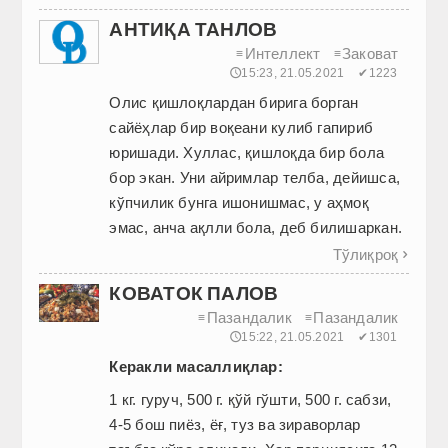
АНТИҚА ТАНЛОВ
Интеллект
Заковат
≡
≡
🕔15:23, 21.05.2021
✔1223
Олис қишлоқлардан бирига борган
сайёҳлар бир воқеани кулиб гапириб
юришади. Хуллас, қишлоқда бир бола
бор экан. Уни айримлар телба, дейишса,
кўпчилик бунга ишонишмас, у аҳмоқ
эмас, анча ақлли бола, деб билишаркан.
Тўлиқроқ

КОВАТОК ПАЛОВ
Пазандалик
Пазандалик
≡
≡
🕔15:22, 21.05.2021
✔1301
Керакли масаллиқлар:
1 кг. гуруч, 500 г. қўй гўшти, 500 г. сабзи,
4-5 бош пиёз, ёғ, туз ва зираворлар