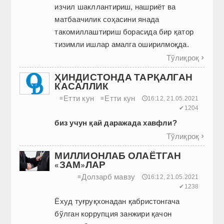
изчил шакллантириш, нашриёт ва
матбаачилик соҳасини янада
такомиллаштириш борасида бир қатор
тизимли ишлар амалга оширилмоқда.
Тўлиқроқ

ҲИНДИСТОНДА ТАРҚАЛГАН
КАСАЛЛИК
Етти кун
Етти кун
≡
≡
🕔16:12, 21.05.2021
✔1204
биз учун қай даражада хавфли?
Тўлиқроқ

МИЛЛИОНЛАБ ОЛАЁТГАН
«ЗАМ»ЛАР
Долзарб мавзу
≡
🕔16:12, 21.05.2021
✔1238
Ёхуд туғруқхонадан қабристонгача
бўлган коррупция занжири қачон