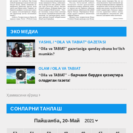
ЭКО МЕДИА
YASHIL / “OILA VA TABIAT” GAZETASI
►
“Oila va TABIAT” gazetasiga qanday obuna bo‘lish
mumkin?
OLAM / OILA VA TABIAT
►
“Oila va TABIAT” – барчани бирдек қизиқтира
оладиган газета!
Ҳаммасини кўриш 
СОНЛАРНИ ТАНЛАШ
Пайшанба, 20-Май