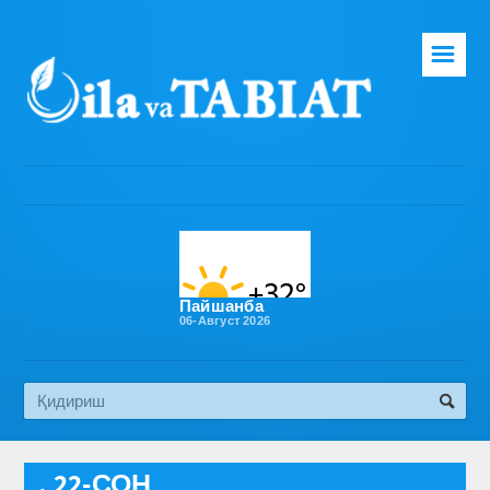
☰
Бош саҳифа
Таҳририят
Газета ҳақида
Раҳбарият
Бўлимлар
Пайшанба
06-Август 2026
Обуна
Алоқа
Эко медиа
, 22-СОН