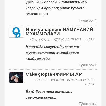
ўрнашиши сабабини кўпчилигимиз у
қадар ҳам чуқурроқ ўйлаб кўрмаган
бўлсак керак.
Тўлиқроқ

Янги уйларнинг НАМУНАВИЙ
МУАММОЛАРИ
Халқ билан
≡
🕔16:07, 21.05.2021
✔1234
Навоийда маҳаллий ҳокимлик
мурожаатларни эътиборсиз
қолдирмоқда
Тўлиқроқ

Сайёқ юрган ФИРИБГАР
Жиноят ва жазо
≡
🕔16:06, 21.05.2021
✔1546
Ёхуд бузоқнинг югургани
сомонхонагача...
Тўлиқроқ
