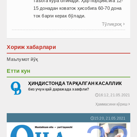
таъбга кўра олинади. Ҳар порциясига 12-
15 донадан коваток ҳисобига 60-70 дона
ток барги керак бўлади.
Тўлиқроқ

Хориж хабарлари
Маълумот йўқ
Етти кун
ҲИНДИСТОНДА ТАРҚАЛГАН КАСАЛЛИК
биз учун қай даражада хавфли?
16:12, 21.05.2021
🕔
Ҳаммасини кўриш

15:20, 21.05.2021
🕔