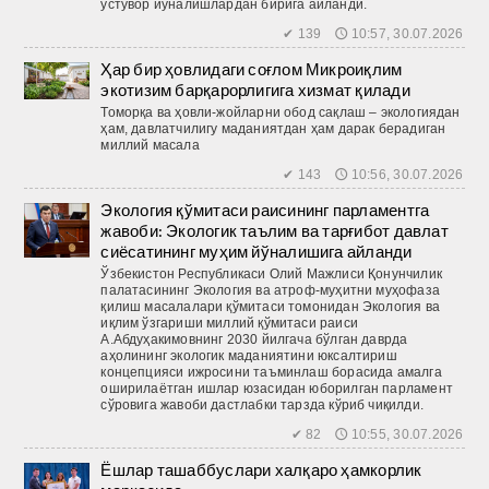
устувор йўналишлардан бирига айланди.
✔ 139 🕔 10:57, 30.07.2026
Ҳар бир ҳовлидаги соғлом Микроиқлим
экотизим барқарорлигига хизмат қилади
Томорқа ва ҳовли-жойларни обод сақлаш – экологиядан
ҳам, давлатчилигу маданиятдан ҳам дарак берадиган
миллий масала
✔ 143 🕔 10:56, 30.07.2026
Экология қўмитаси раисининг парламентга
жавоби: Экологик таълим ва тарғибот давлат
сиёсатининг муҳим йўналишига айланди
Ўзбекистон Республикаси Олий Мажлиси Қонунчилик
палатасининг Экология ва атроф-муҳитни муҳофаза
қилиш масалалари қўмитаси томонидан Экология ва
иқлим ўзгариши миллий қўмитаси раиси
А.Абдуҳакимовнинг 2030 йилгача бўлган даврда
аҳолининг экологик маданиятини юксалтириш
концепцияси ижросини таъминлаш борасида амалга
оширилаётган ишлар юзасидан юборилган парламент
сўровига жавоби дастлабки тарзда кўриб чиқилди.
✔ 82 🕔 10:55, 30.07.2026
Ёшлар ташаббуслари халқаро ҳамкорлик