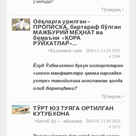
узилади?
Тўлиқроқ

Оёқларга урилган –
ПРОПИСКА, бартараф бўлган
МАЖБУРИЙ МЕҲНАТ ва
бемаъни «ҚОРА
РЎЙХАТЛАР»...
Бугуннинг гапи
≡
🕔16:11, 21.05.2021
✔1244
Ёхуд Ўзбекистон бугун ислоҳотларни
«инсон манфаатлари ҳамма нарсадан
устун» тамойилига асосланган ҳолда
олиб бормоқдами?
Тўлиқроқ

ТЎРТ ЮЗ ТУЯГА ОРТИЛГАН
КУТУБХОНА
Китоб бу — мўъжиза
≡
🕔16:09, 21.05.2021
✔1273
Яқинда қўлимга бир китоб тушиб қолди.