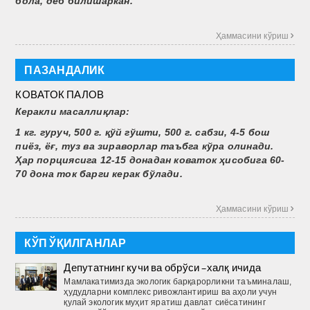
бола, деб билишаркан.
Ҳаммасини кўриш 
ПАЗАНДАЛИК
КОВАТОК ПАЛОВ
Керакли масаллиқлар:
1 кг. гуруч, 500 г. қўй гўшти, 500 г. сабзи, 4-5 бош
пиёз, ёғ, туз ва зираворлар таъбга кўра олинади.
Ҳар порциясига 12-15 донадан коваток ҳисобига 60-
70 дона ток барги керак бўлади.
Ҳаммасини кўриш 
КЎП ЎҚИЛГАНЛАР
Депутатнинг кучи ва обрўси –халқ ичида
Мамлакатимизда экологик барқарорликни таъминалаш,
ҳудудларни комплекс ривожлантириш ва аҳоли учун
қулай экологик муҳит яратиш давлат сиёсатининг