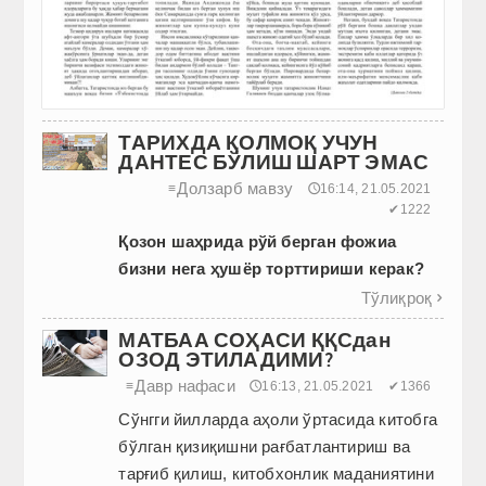
ТАРИХДА ҚОЛМОҚ УЧУН
ДАНТЕС БЎЛИШ ШАРТ ЭМАС
Долзарб мавзу
≡
🕔16:14, 21.05.2021
✔1222
Қозон шаҳрида рўй берган фожиа
бизни нега ҳушёр торттириши керак?
Тўлиқроқ

МАТБАА СОҲАСИ ҚҚСдан
ОЗОД ЭТИЛАДИМИ?
Давр нафаси
≡
🕔16:13, 21.05.2021
✔1366
Сўнгги йилларда аҳоли ўртасида китобга
бўлган қизиқишни рағбатлантириш ва
тарғиб қилиш, китобхонлик маданиятини