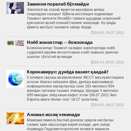
Заминни поралаб бўлмайди
Экология ва атроф муҳитни муҳофаза қилиш
соҳасидаги назорат бў­йича инспекция ходимлари
Тошкент вилояти Янгийўл тумани ҳудудида ноқонуний
қум-шағал қазиб олинаётганини аниқлади. Бу ҳақда
қўмита матбуот хизмати хабар берди.
16:43, 08.07.2021
🕔
Ноёб жонзотлар — божхонада
Божхоначилар Тошкент халқаро аэропортида ноёб
судралиб юрувчи жонзотларни олиб чиқишга уринган
шахсни тўхтатиб қолишди.
16:43, 08.07.2021
🕔
Коронавирус: дунёда вазият қандай?
Соғлиқни сақлаш вазирлигининг ЖССТ маълумотларига
асосан берган хабарига кўра, дунёда коронавирус
инфекциясини юқтирганлар сони 183 миллион 934
мингдан ортиқни ташкил этмоқда. Шундан 3 миллион
985 мингдан зиёд киши вафот этган (06.07.2021 йил
Европа вақти билан соат 18:27 ҳолатига).
16:42, 08.07.2021
🕔
Аномал иссиқ чекинади
Мамлакатимизга Каспий денгизи орқали нисбатан
салқин ҳаво массалари кириб келади, дея хабар
бермоқда Гидрометеорология хизмати маркази.