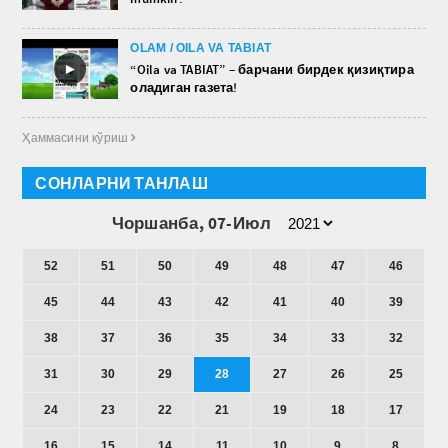
OLAM / OILA VA TABIAT
►
“Oila va TABIAT” – барчани бирдек қизиқтира
оладиган газета!
Ҳаммасини кўриш 
СОНЛАРНИ ТАНЛАШ
Чоршанба, 07-Июл
52
51
50
49
48
47
46
45
44
43
42
41
40
39
38
37
36
35
34
33
32
31
30
29
28
27
26
25
24
23
22
21
19
18
17
16
15
14
11
10
9
8