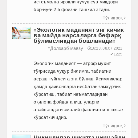
истеъмолга яроқли чучук сув миқдори
бор-йўғи 2,5 фоизни ташкил этади.
Тўлиқроқ

«Экологик маданият энг кичик
ва майда нарсаларга бефарқ
бўлмасликдан бошланади»
Долзарб мавзу
≡
🕔16:23, 08.07.2021
✔1225
Экологик маданият — атроф муҳит
тўғрисида чуқур билимга, табиатни
асраш туйғусига эга бўлиш, ўсимликлар
ҳамда ҳайвонларга нисбатан ғамхўрлик
кўрсатиш, табиат неъматларидан
оқилона фойдаланиш, уларни
авайлашдаги амалий фаолиятнинг юксак
кўрсаткичидир.
Тўлиқроқ

Чиқиндилар чиқитга чиқмайди