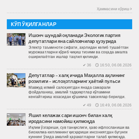
Ҳаммасини кўриш 
КЎП ЎҚИЛГАНЛАР
Ишонч шундай оқланади Экологик партия
депутатлари яна сайловчилар ҳузурида
Электр таъминоти сифати, аҳолидан келиб тушаётган
мурожаатларни кўриб чиқиш тизими ва соҳада амалга
оширилаётган ишлар таҳлил қилинди.
✔ 36 🕔 16:50, 06.08.2026
Депутатлар – халқ ичида Маҳалла аҳлининг
розилиги – ислоҳотларнинг ҳаётий пульси
Мавжуд илмий салоҳиятдан янада самарали
фойдаланиш, амалий тадқиқотлар кўламини
кенгайтириш юзасидан қўшимча тавсиялар берилди.
✔ 49 🕔 16:49, 06.08.2026
Яшил келажак сари ишонч билан халқ
иродасини намойиш қилмоқда
Иқлим ўзгариши, сув танқислиги, ҳаво ифлосланиши ва
биохилма-хилликнинг қисқариши инсониятдан бугунги
куннинг ўзида амалий ҳаракатларни талаб қилмоқда.