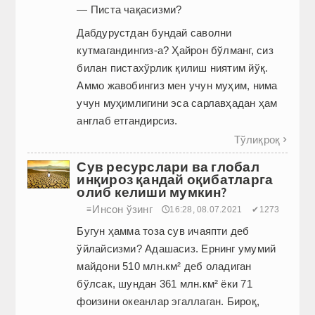
— Писта чақасизми?
Дабдурустдан бундай саволни
кутмагандингиз-а? Ҳайрон бўлманг, сиз
билан пистахўрлик қилиш ниятим йўқ.
Аммо жавобингиз мен учун муҳим, нима
учун муҳимлигини эса сарлавҳадан ҳам
англаб етгандирсиз.
Тўлиқроқ

Сув ресурслари ва глобал
инқироз қандай оқибатларга
олиб келиши мумкин?
Инсон ўзинг
≡
🕔16:28, 08.07.2021
✔1273
Бугун ҳамма тоза сув ичаяпти деб
ўйлайсизми? Aдашасиз. Ернинг умумий
майдони 510 млн.км² деб оладиган
бўлсак, шундан 361 млн.км² ёки 71
фоизини океанлар эгаллаган. Бироқ,