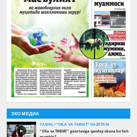
ЭКО МЕДИА
YASHIL / “OILA VA TABIAT” GAZETASI
►
“Oila va TABIAT” gazetasiga qanday obuna bo‘lish
mumkin?