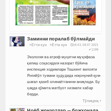
Заминни поралаб бўлмайди
Етти кун
Етти кун
≡
≡
🕔16:43, 08.07.2021
✔1199
Экология ва атроф муҳитни муҳофаза
қилиш соҳасидаги назорат бў­йича
инспекция ходимлари Тошкент вилояти
Янгийўл тумани ҳудудида ноқонуний қум-
шағал қазиб олинаётганини аниқлади. Бу
ҳақда қўмита матбуот хизмати хабар
берди.
Тўлиқроқ

Ноёб жонзотлар — божхонада