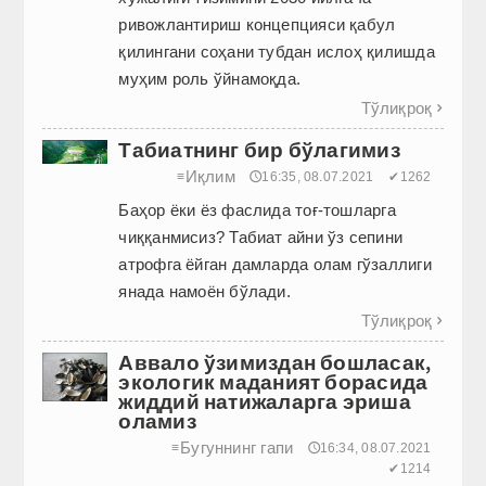
ривожлантириш концепцияси қабул
қилингани соҳани тубдан ислоҳ қилишда
муҳим роль ўйнамоқда.
Тўлиқроқ

Табиатнинг бир бўлагимиз
Иқлим
≡
🕔16:35, 08.07.2021
✔1262
Баҳор ёки ёз фаслида тоғ-тошларга
чиққанмисиз? Табиат айни ўз сепини
атрофга ёйган дамларда олам гўзаллиги
янада намоён бўлади.
Тўлиқроқ

Аввало ўзимиздан бошласак,
экологик маданият борасида
жиддий натижаларга эриша
оламиз
Бугуннинг гапи
≡
🕔16:34, 08.07.2021
✔1214