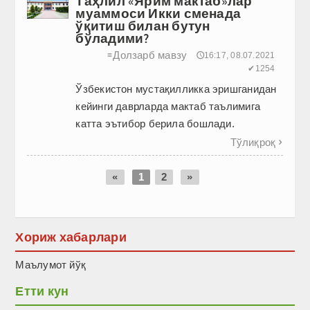
Таҳлил «Ярим мактаб»лар
муаммоси Икки сменада
ўқитиш билан бутун
бўладими?
Долзарб мавзу
≡
🕔16:17, 08.07.2021
✔1254
Ўзбекистон мустақилликка эришганидан
ке­йинги даврларда мактаб таълимига
катта эътибор берила бошлади.
Тўлиқроқ

«
1
2
»
Хориж хабарлари
Маълумот йўқ
Етти кун