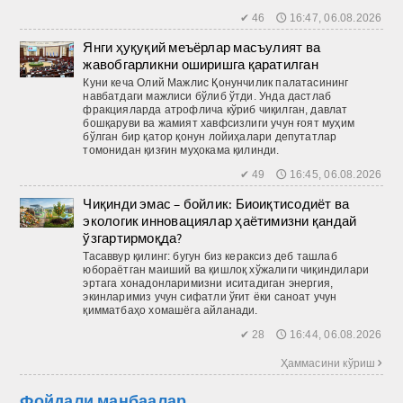
✔ 46 🕔 16:47, 06.08.2026
Янги ҳуқуқий меъёрлар масъулият ва
жавобгарликни оширишга қаратилган
Куни кеча Олий Мажлис Қонунчилик палатасининг
навбатдаги мажлиси бўлиб ўтди. Унда дастлаб
фракцияларда атрофлича кўриб чиқилган, давлат
бошқаруви ва жамият хавфсизлиги учун ғоят муҳим
бўлган бир қатор қонун лойиҳалари депутатлар
томонидан қизғин муҳокама қилинди.
✔ 49 🕔 16:45, 06.08.2026
Чиқинди эмас – бойлик: Биоиқтисодиёт ва
экологик инновациялар ҳаётимизни қандай
ўзгартирмоқда?
Тасаввур қилинг: бугун биз кераксиз деб ташлаб
юбораётган маиший ва қиш­лоқ хўжалиги чиқиндилари
эртага хонадонларимизни иситадиган энергия,
экинларимиз учун сифатли ўғит ёки саноат учун
қимматбаҳо хомашёга айланади.
✔ 28 🕔 16:44, 06.08.2026
Ҳаммасини кўриш 
Фойдали манбаалар