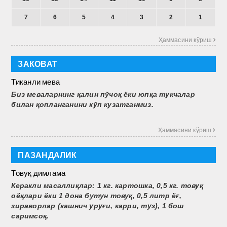
7
6
5
4
3
2
1
Ҳаммасини кўриш 
ЗАКОВАТ
Тиканли мева
Биз меваларнинг қалин пўчоқ ёки юпқа тукчалар
билан қопланганини кўп кузатганмиз.
Ҳаммасини кўриш 
ПАЗАНДАЛИК
Товуқ димлама
Керакли масаллиқлар: 1 кг. картошка, 0,5 кг. товуқ
оёқлари ёки 1 дона бутун товуқ, 0,5 литр ёғ,
зираворлар (кашнич уруғи, карри, туз), 1 бош
саримсоқ.