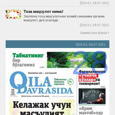
16:41, 08.07.2021
🕔
Тоза маҳсулот нима?
Экологик тоза маҳсулотнинг илмий синоними органик
маҳсулот, деб аталади.
16:21, 08.07.2021
🕔
Ҳаммасини кўриш

15:52, 08.07.2021
🕔
28