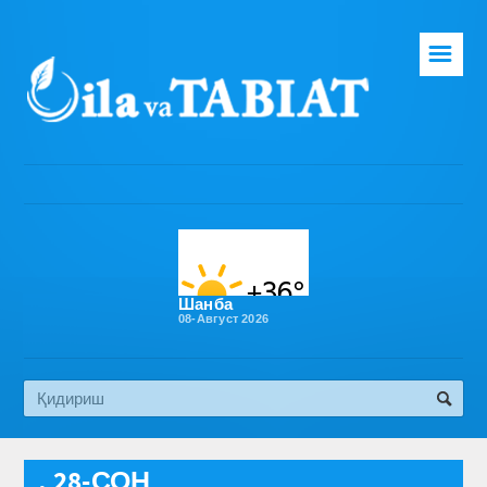
☰
Бош саҳифа
Таҳририят
Газета ҳақида
Раҳбарият
Бўлимлар
Шанба
08-Август 2026
Обуна
Алоқа
Эко медиа
, 28-СОН