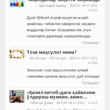
Долзарб мавзу
≡
🕔16:22, 08.07.2021
✔1242
Дунё бўйлаб атроф муҳитни асраб-
авайлаш, табиатни зарарли ва заҳарли
моддалар билан тўлдирмаслик учун
сезиларли даражада курашилмоқда.
Тўлиқроқ

Тоза маҳсулот нима?
Етти кун
Етти кун
≡
≡
🕔16:21, 08.07.2021
✔1330
Экологик тоза маҳсулотнинг илмий
синоними органик маҳсулот, деб аталади.
Тўлиқроқ

«Қизил китоб»даги ҳайвонни
ўлдириш мумкин, аммо…
Инсон ўзинг
≡
🕔16:20, 08.07.2021
✔1212