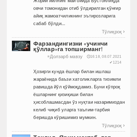
Жорий йилнинг май ойида Бўстонлиқда
овчи томонидан отиб ўлдирилган қўнғир
айиқ жамоатчиликнинг эътирозларига
сабаб бўлди...
Тўлиқроқ

Фарзандингизни «учинчи
қўллар»га топширманг!
Долзарб мавзу
≡
🕔16:18, 08.07.2021
✔1214
Ҳозирги кунда ёшлар билан ишлаш
жараёнида баъзи хатоликларга тизимли
равишда йўл қўймоқдамиз. Буни кўпроқ
ёшларнинг қизиқиши билан
ҳисоблашмасдан ўз нуқтаи назаримиздан
келиб чиқиб уларга таълим-тарбия
беришда кўришимиз мумкин.
Тўлиқроқ
