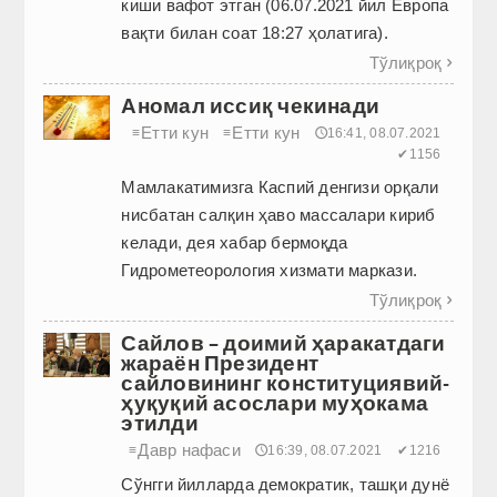
киши вафот этган (06.07.2021 йил Европа
вақти билан соат 18:27 ҳолатига).
Тўлиқроқ

Аномал иссиқ чекинади
Етти кун
Етти кун
≡
≡
🕔16:41, 08.07.2021
✔1156
Мамлакатимизга Каспий денгизи орқали
нисбатан салқин ҳаво массалари кириб
келади, дея хабар бермоқда
Гидрометеорология хизмати маркази.
Тўлиқроқ

Сайлов – доимий ҳаракатдаги
жараён Президент
сайловининг конституциявий-
ҳуқуқий асослари муҳокама
этилди
Давр нафаси
≡
🕔16:39, 08.07.2021
✔1216
Сўнгги йилларда демократик, ташқи дунё