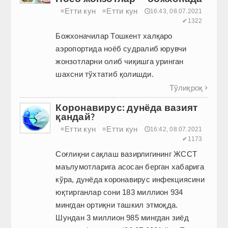
Етти кун
Етти кун
≡
≡
🕔16:43, 08.07.2021
✔1322
Божхоначилар Тошкент халқаро
аэропортида ноёб судралиб юрувчи
жонзотларни олиб чиқишга уринган
шахсни тўхтатиб қолишди.
Тўлиқроқ

Коронавирус: дунёда вазият
қандай?
Етти кун
Етти кун
≡
≡
🕔16:42, 08.07.2021
✔1173
Соғлиқни сақлаш вазирлигининг ЖССТ
маълумотларига асосан берган хабарига
кўра, дунёда коронавирус инфекциясини
юқтирганлар сони 183 миллион 934
мингдан ортиқни ташкил этмоқда.
Шундан 3 миллион 985 мингдан зиёд