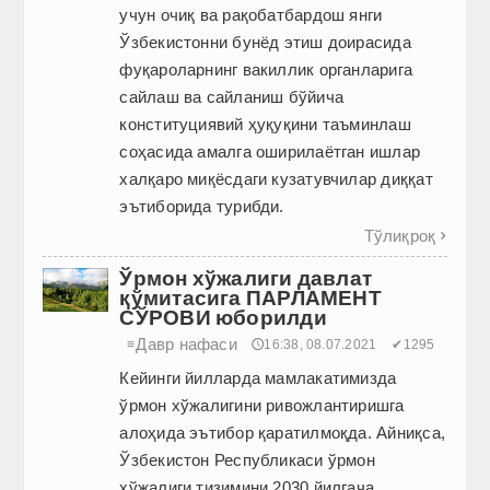
учун очиқ ва рақобатбардош янги
Ўзбекистонни бунёд этиш доирасида
фуқароларнинг вакиллик органларига
сайлаш ва сайланиш бўйича
конституциявий ҳуқуқини таъминлаш
соҳасида амалга оширилаётган ишлар
халқаро миқёсдаги кузатувчилар диққат
эътиборида турибди.
Тўлиқроқ

Ўрмон хўжалиги давлат
қўмитасига ПАРЛАМЕНТ
СЎРОВИ юборилди
Давр нафаси
≡
🕔16:38, 08.07.2021
✔1295
Кейинги йилларда мамлакатимизда
ўрмон хўжалигини ривож­лантиришга
алоҳида эътибор қаратилмоқда. Айниқса,
Ўзбекистон Республикаси ўрмон
хўжалиги тизимини 2030 йилгача