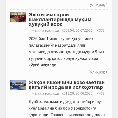
Тўлиқроқ

Экотизимларни
шакллантиришда муҳим
ҳуқуқий асос
Давр нафаси
≡
🕔09:54, 06.07.2026
✔372
2026 йил 1 июль кунги Қонунчилик
палатасининг навбатдаги ялпи
мажлисида жамият ҳаётида муҳим ўрин
тутувчи бир қатор қонун ҳужжатлари
кўриб чиқилди.
Тўлиқроқ

Жаҳон ишончини қозонаётган
қатъий ирода ва ислоҳотлар
Давр нафаси
≡
🕔11:29, 30.06.2026
✔433
Дунё ҳамжамияти диққат эътибори шу
кунларда яна бир бор Ўзбекистонга
қаратилди. Тошкент ривожланган давлат