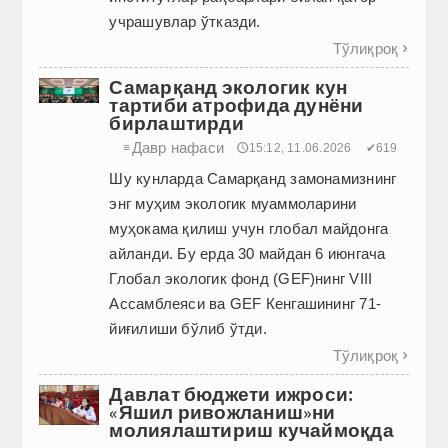
учрашувлар ўтказди.
Тўлиқроқ

Самарқанд экологик кун
тартиби атрофида дунёни
бирлаштирди
Давр нафаси
≡
🕔15:12, 11.06.2026
✔619
Шу кунларда Самарқанд замонамизнинг
энг муҳим экологик муаммоларини
муҳокама қилиш учун глобал майдонга
айланди. Бу ерда 30 майдан 6 июнгача
Глобал экологик фонд (GEF)нинг VIII
Ассамблеяси ва GEF Кенгашининг 71-
йиғилиши бўлиб ўтди.
Тўлиқроқ

Давлат бюджети ижроси:
«Яшил ривожланиш»ни
молиялаштириш кучаймоқда