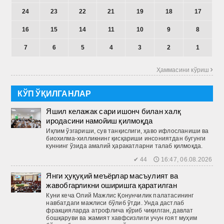
24
23
22
21
19
18
17
16
15
14
11
10
9
8
7
6
5
4
3
2
1
Ҳаммасини кўриш 
КЎП ЎҚИЛГАНЛАР
Яшил келажак сари ишонч билан халқ
иродасини намойиш қилмоқда
Иқлим ўзгариши, сув танқислиги, ҳаво ифлосланиши ва
биохилма-хилликнинг қисқариши инсониятдан бугунги
куннинг ўзида амалий ҳаракатларни талаб қилмоқда.
✔ 44 🕔 16:47, 06.08.2026
Янги ҳуқуқий меъёрлар масъулият ва
жавобгарликни оширишга қаратилган
Куни кеча Олий Мажлис Қонунчилик палатасининг
навбатдаги мажлиси бўлиб ўтди. Унда дастлаб
фракцияларда атрофлича кўриб чиқилган, давлат
бошқаруви ва жамият хавфсизлиги учун ғоят муҳим