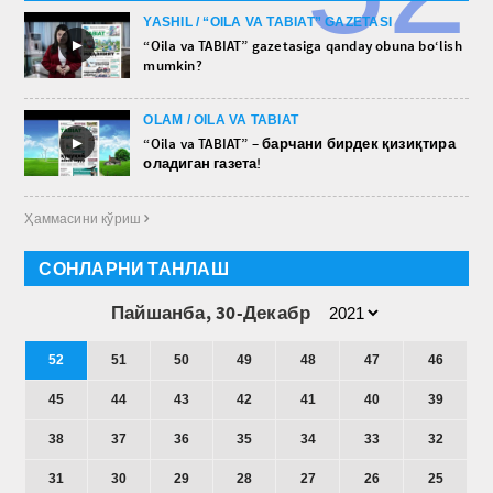
YASHIL / “OILA VA TABIAT” GAZETASI
►
“Oila va TABIAT” gazetasiga qanday obuna bo‘lish
mumkin?
OLAM / OILA VA TABIAT
►
“Oila va TABIAT” – барчани бирдек қизиқтира
оладиган газета!
Ҳаммасини кўриш 
СОНЛАРНИ ТАНЛАШ
Пайшанба, 30-Декабр
52
51
50
49
48
47
46
45
44
43
42
41
40
39
38
37
36
35
34
33
32
31
30
29
28
27
26
25