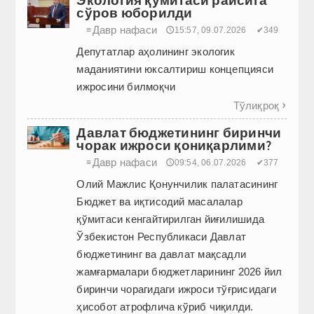
сўров юборилди
Давр нафаси
≡
🕔15:57, 09.07.2026
✔349
Депутатлар аҳолининг экологик
маданиятини юксалтириш концепцияси
ижросини билмоқчи
Тўлиқроқ

Давлат бюджетининг биринчи
чорак ижроси қониқарлими?
Давр нафаси
≡
🕔09:54, 06.07.2026
✔377
Олий Мажлис Қонунчилик палатасининг
Бюджет ва иқтисодий масалалар
қўмитаси кенгайтирилган йиғилишида
Ўзбекистон Рес­публикаси Давлат
бюджетининг ва давлат мақсадли
жамғармалари бюджетларининг 2026 йил
биринчи чорагидаги ижроси тўғрисидаги
ҳисобот атрофлича кўриб чиқилди.