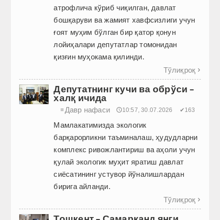
атрофлича кўриб чиқилган, давлат
бошқаруви ва жамият хавфсизлиги учун
ғоят муҳим бўлган бир қатор қонун
лойиҳалари депутатлар томонидан
қизғин муҳокама қилинди.
Тўлиқроқ

Депутатнинг кучи ва обрўси –
халқ ичида
Давр нафаси
≡
🕔10:57, 30.07.2026
✔163
Мамлакатимизда экологик
барқарорликни таъминалаш, ҳудудларни
комплекс ривожлантириш ва аҳоли учун
қулай экологик муҳит яратиш давлат
сиёсатининг устувор йўналишлардан
бирига айланди.
Тўлиқроқ

Тошкент – Самарқанд янги