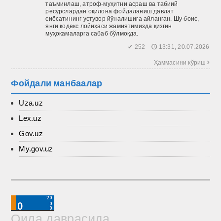
таъминлаш, атроф-муҳитни асраш ва табиий
ресурслардан оқилона фойдаланиш давлат
сиёсатининг устувор йўналишига айланган. Шу боис,
янги кодекс лойиҳаси жамиятимизда қизғин
муҳокамаларга сабаб бўлмоқда.
✔ 252 🕔 13:31, 20.07.2026
Ҳаммасини кўриш 
Фойдали манбаалар
Uza.uz
Lex.uz
Gov.uz
My.gov.uz
Оила даврасида