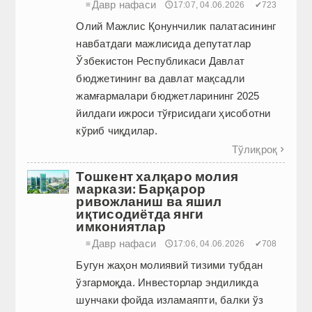
Давр нафаси
≡
🕔17:07, 04.06.2026
✔723
Олий Мажлис Қонунчилик палатасининг
навбатдаги мажлисида депутатлар
Ўзбекистон Республикаси Давлат
бюджетининг ва давлат мақсадли
жамғармалари бюджетларининг 2025
йилдаги ижроси тўғрисидаги ҳисоботни
кўриб чиқдилар.
Тўлиқроқ

Тошкент халқаро молия
маркази: Барқарор
ривожланиш ва яшил
иқтисодиётда янги
имкониятлар
Давр нафаси
≡
🕔17:06, 04.06.2026
✔708
Бугун жаҳон молиявий тизими тубдан
ўзгармоқда. Инвесторлар эндиликда
шунчаки фойда изламаяпти, балки ўз