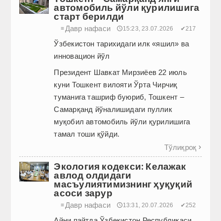
автомобиль йўли қурилишига
старт берилди
Давр нафаси
≡
🕔15:23, 23.07.2026
✔217
Ўзбекистон тарихидаги илк «яшил» ва
инновацион йўл
Президент Шавкат Мирзиёев 22 июль
куни Тошкент вилояти Ўрта Чирчиқ
туманига ташриф буюриб, Тошкент –
Самарқанд йўналишидаги пуллик
муқобил автомобиль йўли қурилишига
тамал тоши қўйди.
Тўлиқроқ

Экология кодекси: Келажак
авлод олдидаги
масъулиятимизнинг ҳуқуқий
асоси зарур
Давр нафаси
≡
🕔13:31, 20.07.2026
✔252
Айни пайтда Ўзбекистон Респуб­ликаси