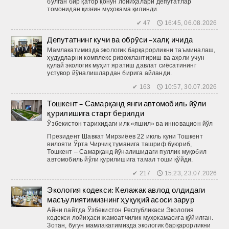
бўлган бир қатор қонун лойиҳалари депутатлар
томонидан қизғин муҳокама қилинди.
✔ 47 🕔 16:45, 06.08.2026
Депутатнинг кучи ва обрўси –халқ ичида
Мамлакатимизда экологик барқарорликни таъминалаш,
ҳудудларни комплекс ривожлантириш ва аҳоли учун
қулай экологик муҳит яратиш давлат сиёсатининг
устувор йўналишлардан бирига айланди.
✔ 163 🕔 10:57, 30.07.2026
Тошкент – Самарқанд янги автомобиль йўли
қурилишига старт берилди
Ўзбекистон тарихидаги илк «яшил» ва инновацион йўл
Президент Шавкат Мирзиёев 22 июль куни Тошкент
вилояти Ўрта Чирчиқ туманига ташриф буюриб,
Тошкент – Самарқанд йўналишидаги пуллик муқобил
автомобиль йўли қурилишига тамал тоши қўйди.
✔ 217 🕔 15:23, 23.07.2026
Экология кодекси: Келажак авлод олдидаги
масъулиятимизнинг ҳуқуқий асоси зарур
Айни пайтда Ўзбекистон Респуб­ликаси Экология
кодекси лойиҳаси жамоатчилик муҳокамасига қўйилган.
Зотан, бугун мамлакатимизда экологик барқарорликни