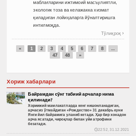
маблағларини ижтимоий масъулиятли,
экологик тоза ва келажакка хизмат
қиладиган лойиҳаларга йўналтиришга
интилмоқда.
Тўлиқроқ

«
1
2
3
4
5
6
7
8
...
47
48
»
Хориж хабарлари
Байрамдан сўнг табиий арчалар нима
қилинади?
Хориижий
мамлакатларда
кенг
нишонланадиган
,
арчасиз
ўтмайдиган
«Рождество
» 31 декабрь
куни
Янги
йил
байрамига
уланиб
кетади
. Ҳар бир хонадон
арча ясатади, чироқлар билан уйи атрофини
безатади.
22:52, 31.12.2021
🕔