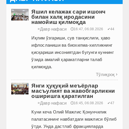
Яшил келажак сари ишонч
билан халқ иродасини
намойиш қилмоқда
Давр нафаси
≡
🕔16:47, 06.08.2026
✔44
Иқлим ўзгариши, сув танқислиги, ҳаво
ифлосланиши ва биохилма-хилликнинг
қисқариши инсониятдан бугунги куннинг
ўзида амалий ҳаракатларни талаб
қилмоқда.
Тўлиқроқ

Янги ҳуқуқий меъёрлар
масъулият ва жавобгарликни
оширишга қаратилган
Давр нафаси
≡
🕔16:45, 06.08.2026
✔47
Куни кеча Олий Мажлис Қонунчилик
палатасининг навбатдаги мажлиси бўлиб
ўтди. Унда дастлаб фракцияларда