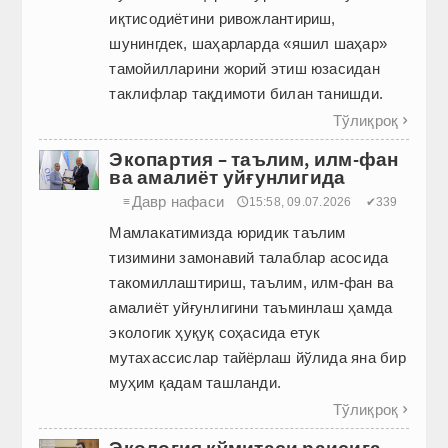
иқтисодиётини ривожлантириш,
шунингдек, шаҳарларда «яшил шаҳар»
тамойилларини жорий этиш юзасидан
таклифлар тақдимоти билан танишди.
Тўлиқроқ

Экопартия – таълим, илм-фан
ва амалиёт уйғунлигида
Давр нафаси
≡
🕔15:58, 09.07.2026
✔339
Мамлакатимизда юридик таълим
тизимини замонавий талаблар асосида
такомиллаштириш, таълим, илм-фан ва
амалиёт уйғунлигини таъминлаш ҳамда
экологик ҳуқуқ соҳасида етук
мутахассислар тайёрлаш йўлида яна бир
муҳим қадам ташланди.
Тўлиқроқ

Экология қўмитаси раисига