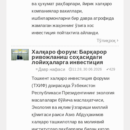
ва ҳукумат раҳбарлари, йирик халқаро
компаниялар вакиллари,
ишбилармонларни бир давра атрофида
жамлаган жаҳоннинг ўзига хос
инвестиция пойтахтига айланди.
Тўлиқроқ

Халқаро форум: Барқарор
ривожланиш соҳасидаги
лойиҳаларга инвестиция
Давр нафаси
≡
🕔11:28, 30.06.2026
✔429
Тошкент халқаро инвестиция форуми
(ТХИФ) доирасида Ўзбекистон
Республикаси Президентининг экология
масалалари бўйича маслаҳатчиси,
Экология ва иқлим ўзгариши миллий
қўмитаси раиси Азиз Абдуҳакимов
халқаро ташкилотлар ва молиявий
институтлар раҳбарлари билан қатор