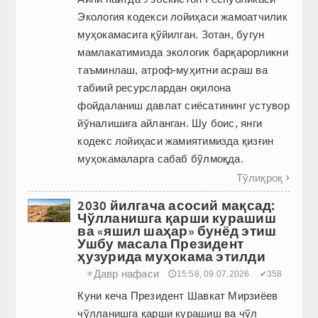
Экология кодекси лойиҳаси жамоатчилик
муҳокамасига қўйилган. Зотан, бугун
мамлакатимизда экологик барқарорликни
таъминлаш, атроф-муҳитни асраш ва
табиий ресурслардан оқилона
фойдаланиш давлат сиёсатининг устувор
йўналишига айланган. Шу боис, янги
кодекс лойиҳаси жамиятимизда қизғин
муҳокамаларга сабаб бўлмоқда.
Тўлиқроқ

2030 йилгача асосий мақсад:
Чўлланишга қарши курашиш
ва «яшил шаҳар» бунёд этиш
Ушбу масала Президент
ҳузурида муҳокама этилди
Давр нафаси
≡
🕔15:58, 09.07.2026
✔358
Куни кеча Президент Шавкат Мирзиёев
чўлланишга қарши курашиш ва чўл