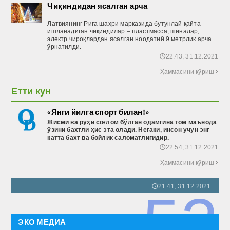
Чиқиндидан ясалган арча
Латвиянинг Рига шаҳри марказида бутунлай қайта
ишланадиган чиқиндилар – пластмасса, шиналар,
электр чироқлардан ясалган ноодатий 9 метрлик арча
ўрнатилди.
22:43, 31.12.2021
🕔
Ҳаммасини кўриш

Етти кун
«Янги йилга спорт билан!»
Жисми ва руҳи соғлом бўлган одамгина том маънода
ўзини бахтли ҳис эта олади. Негаки, инсон учун энг
катта бахт ва бойлик саломатлигидир.
22:54, 31.12.2021
🕔
Ҳаммасини кўриш

21:41, 31.12.2021
🕔
52
ЭКО МЕДИА