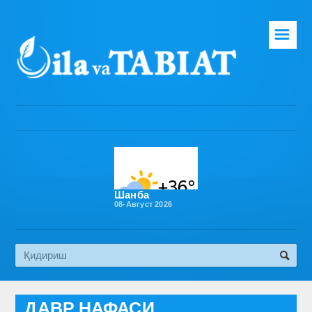
☰
Бош саҳифа
Таҳририят
Газета ҳақида
Раҳбарият
Бўлимлар
Шанба
08-Август 2026
Обуна
Алоқа
Эко медиа
ДАВР НАФАСИ