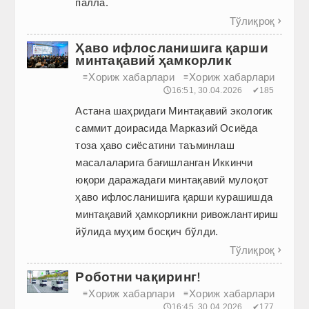
палла.
Тўлиқроқ

Ҳаво ифлосланишига қарши
минтақавий ҳамкорлик
Хориж хабарлари
Хориж хабарлари
≡
≡
🕔16:51, 30.04.2026
✔185
Астана шаҳридаги Минтақавий экологик
саммит доирасида Марказий Осиёда
тоза ҳаво сиёсатини таъминлаш
масалаларига бағишланган Иккинчи
юқори даражадаги минтақавий мулоқот
ҳаво ифлосланишига қарши курашишда
минтақавий ҳамкорликни ривожлантириш
йўлида муҳим босқич бўлди.
Тўлиқроқ

Роботни чақиринг!
Хориж хабарлари
Хориж хабарлари
≡
≡
🕔16:45, 30.04.2026
✔177