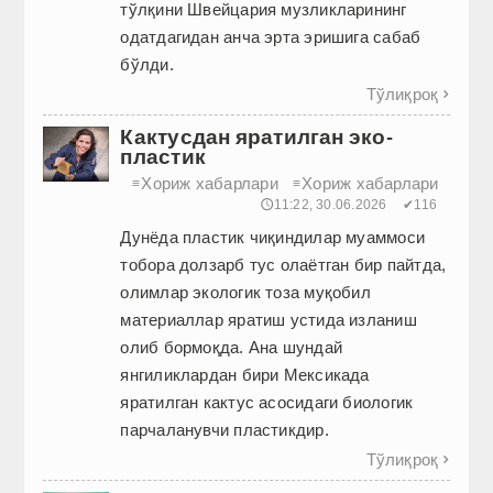
тўлқини Швейцария музликларининг
одатдагидан анча эрта эришига сабаб
бўлди.
Тўлиқроқ

Кактусдан яратилган эко-
пластик
Хориж хабарлари
Хориж хабарлари
≡
≡
🕔11:22, 30.06.2026
✔116
Дунёда пластик чиқиндилар муаммоси
тобора долзарб тус олаётган бир пайтда,
олимлар экологик тоза муқобил
материаллар яратиш устида изланиш
олиб бормоқда. Ана шундай
янгиликлардан бири Мексикада
яратилган кактус асосидаги биологик
парчаланувчи пластикдир.
Тўлиқроқ
