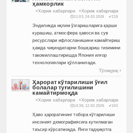
ҳамкорлик
Хориж хабарлари
Хориж хабарлари
≡
≡
🕔11:03, 24.03.2026
✔219
Эндиликда иқлим ўзгаришларига қарши
курашиш, атмосфера ҳавоси ва сув
ресурслари ифлосланишини камайтириш
ҳамда чиқиндиларни бошқариш тизимини
такомиллаштиришда Япония илғор
технологиялари қўлланилади.
Тўлиқроқ

Ҳарорат кўтарилиши ўғил
болалар туғилишини
камайтирмоқда
Хориж хабарлари
Хориж хабарлари
≡
≡
🕔14:38, 12.03.2026
✔243
Ҳаво ҳароратининг тобора кўтарилиши
инсоният демографиясига кутилмаган
таъсир кўрсатмоқда. Янги тадқиқотга