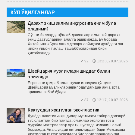
КЎП ЎҚИЛГАНЛАР
Дарахт экиш иқлим инқирозига ечим бўла
оладими?
Сўнгги йилларда кўплаб давлатлар оммавий дарахт
экиш дастурларини амалга оширмоқда. Бу борада
Хитойнинг «Буюк яшил девор» лойиҳаси дунёдаги энг
йирик ўрмон тиклаш ташаббусларидан бири
ҳисобланади.
✔ 92 🕔 13:23, 20.07.2026
Швейцария музликлари шиддат билан
эримоқда
Европани қамраб олган кучли иссиқлик тўлқини
Швейцария музликларининг одатдагидан анча эрта
эришига сабаб бўлди.
✔ 87 🕔 13:17, 20.07.2026
Кактусдан яратилган эко-пластик
Дунёда пластик чиқиндилар муаммоси тобора долзарб
тус олаётган бир пайтда, олимлар экологик тоза
муқобил материаллар яратиш устида изланиш олиб
бормоқда. Ана шундай янгиликлардан бири Мексикада
яратилган кактус асосидаги биологик парчаланувчи