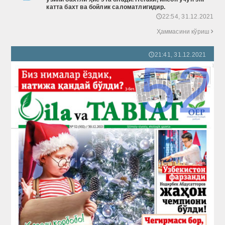
катта бахт ва бойлик саломатлигидир.
22:54, 31.12.2021
🕔
Ҳаммасини кўриш

21:41, 31.12.2021
🕔
52