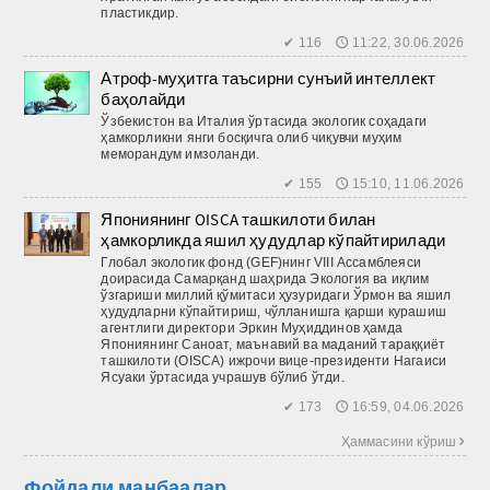
пластикдир.
✔ 116 🕔 11:22, 30.06.2026
Атроф-муҳитга таъсирни сунъий интеллект
баҳолайди
Ўзбекистон ва Италия ўртасида экологик соҳадаги
ҳамкорликни янги босқичга олиб чиқувчи муҳим
меморандум имзоланди.
✔ 155 🕔 15:10, 11.06.2026
Япониянинг OISCA ташкилоти билан
ҳамкорликда яшил ҳудудлар кўпайтирилади
Глобал экологик фонд (GEF)нинг VIII Ассамблеяси
доирасида Самарқанд шаҳрида Экология ва иқлим
ўзгариши миллий қўмитаси ҳузуридаги Ўрмон ва яшил
ҳудудларни кўпайтириш, чўлланишга қарши курашиш
агентлиги директори Эркин Муҳиддинов ҳамда
Япониянинг Саноат, маънавий ва маданий тараққиёт
ташкилоти (OISCA) ижрочи вице-президенти Нагаиси
Ясуаки ўртасида учрашув бўлиб ўтди.
✔ 173 🕔 16:59, 04.06.2026
Ҳаммасини кўриш 
Фойдали манбаалар