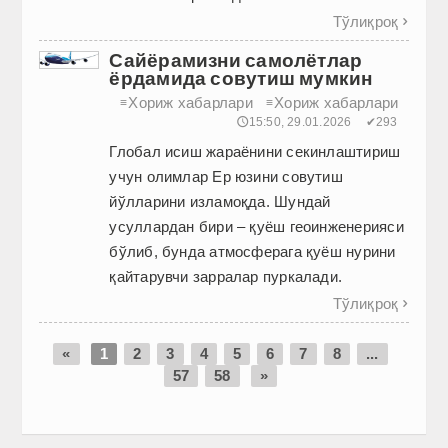
Тўлиқроқ

Сайёрамизни самолётлар
ёрдамида совутиш мумкин
Хориж хабарлари
Хориж хабарлари
≡
≡
🕔15:50, 29.01.2026
✔293
Глобал исиш жараёнини секинлаштириш
учун олимлар Ер юзини совутиш
йўлларини изламоқда. Шундай
усуллардан бири – қуёш геоинженерияси
бўлиб, бунда атмосферага қуёш нурини
қайтарувчи зарралар пуркалади.
Тўлиқроқ

«
1
2
3
4
5
6
7
8
...
57
58
»