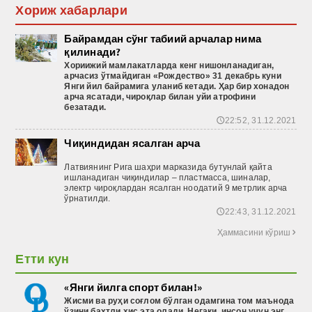
Хориж хабарлари
Байрамдан сўнг табиий арчалар нима
қилинади?
Хориижий
мамлакатларда
кенг
нишонланадиган
,
арчасиз
ўтмайдиган
«Рождество
» 31 декабрь
куни
Янги
йил
байрамига
уланиб
кетади
. Ҳар бир хонадон
арча ясатади, чироқлар билан уйи атрофини
безатади.
22:52, 31.12.2021
🕔
Чиқиндидан ясалган арча
Латвиянинг Рига шаҳри марказида бутунлай қайта
ишланадиган чиқиндилар – пластмасса, шиналар,
электр чироқлардан ясалган ноодатий 9 метрлик арча
ўрнатилди.
22:43, 31.12.2021
🕔
Ҳаммасини кўриш

Етти кун
«Янги йилга спорт билан!»
Жисми ва руҳи соғлом бўлган одамгина том маънода
ўзини бахтли ҳис эта олади. Негаки, инсон учун энг