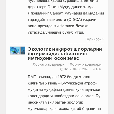
чўлланишга қарши курашиш агентлиги
директори Эркин Муҳиддинов ҳамда
Япониянинг Саноат, маънавий ва маданий
тараққиёт ташкилоти (OISCA) ижрочи
вице-президенти Нагаиси Ясуаки
ўртасида учрашув бўлиб ўтди.
Тўлиқроқ

Экологик инқироз шиорларни
ёқтирмайди: табиатнинг
имтиҳони осон эмас
Хориж хабарлари
Хориж хабарлари
≡
≡
🕔16:52, 04.06.2026
✔166
БМТ томонидан 1972 йилда эълон
қилинган 5 июнь – Бутунжаҳон атроф-
муҳитни муҳофаза қилиш куни шунчаки
календардаги навбатдаги сана эмас. Бу
инсоният ўзи яратган экологик
муаммолар қаршисида ҳисоб берадиган