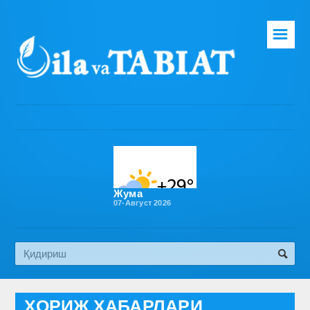
☰
Бош саҳифа
Таҳририят
Газета ҳақида
Раҳбарият
Бўлимлар
Жума
07-Август 2026
Обуна
Алоқа
Эко медиа
ХОРИЖ ХАБАРЛАРИ