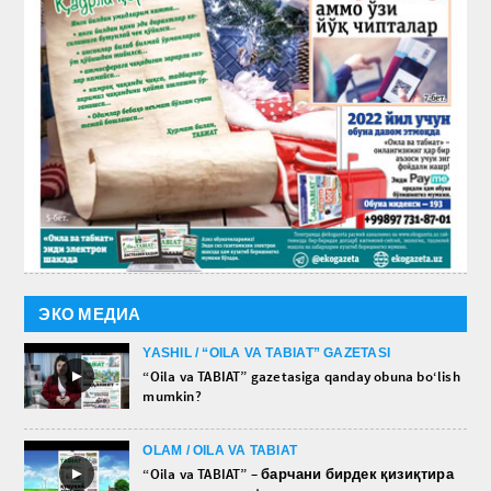
ЭКО МЕДИА
YASHIL / “OILA VA TABIAT” GAZETASI
►
“Oila va TABIAT” gazetasiga qanday obuna bo‘lish
mumkin?
OLAM / OILA VA TABIAT
►
“Oila va TABIAT” – барчани бирдек қизиқтира