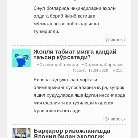
Сеул боғларида чиқиндиларни аҳоли
олдига бориб йиғиб кетишга
мўлжалланган роботлар ишга
туширилди.
Тўлиқроқ

Жонли табиат мияга қандай
таъсир кўрсатади?
Хориж хабарлари
Хориж хабарлари
≡
≡
🕔15:40, 13.04.2026
✔211
Европа тадқиқотлар маркази
олимларининг хулосаларига кўра, кўпроқ
яшил ҳудудларда яшайдиган инсонларда
мия фаолияти ва тузилиши яхшироқ
бўлишини исботлади.
Тўлиқроқ

Барқарор ривожланишда
Япония билан экологик