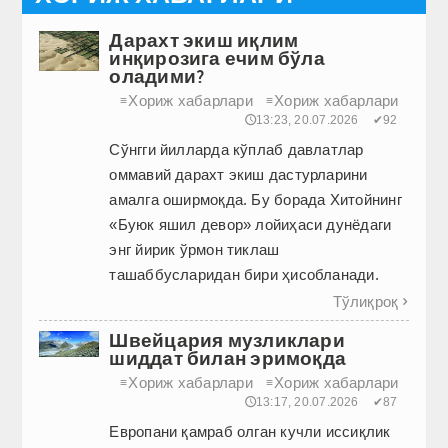
Дарахт экиш иқлим
инқирозига ечим бўла
оладими?
Хориж хабарлари
Хориж хабарлари
≡
≡
🕔13:23, 20.07.2026
✔92
Сўнгги йилларда кўплаб давлатлар
оммавий дарахт экиш дастурларини
амалга оширмоқда. Бу борада Хитойнинг
«Буюк яшил девор» лойиҳаси дунёдаги
энг йирик ўрмон тиклаш
ташаббусларидан бири ҳисобланади.
Тўлиқроқ

Швейцария музликлари
шиддат билан эримоқда
Хориж хабарлари
Хориж хабарлари
≡
≡
🕔13:17, 20.07.2026
✔87
Европани қамраб олган кучли иссиқлик