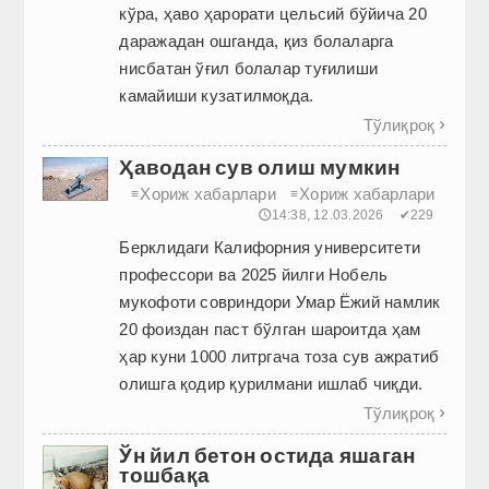
кўра, ҳаво ҳарорати цельсий бўйича 20
даражадан ошганда, қиз болаларга
нисбатан ўғил болалар туғилиши
камайиши кузатилмоқда.
Тўлиқроқ

Ҳаводан сув олиш мумкин
Хориж хабарлари
Хориж хабарлари
≡
≡
🕔14:38, 12.03.2026
✔229
Берклидаги Калифорния университети
профессори ва 2025 йилги Нобель
мукофоти совриндори Умар Ёжий намлик
20 фоиздан паст бўлган шароитда ҳам
ҳар куни 1000 литргача тоза сув ажратиб
олишга қодир қурилмани ишлаб чиқди.
Тўлиқроқ

Ўн йил бетон остида яшаган
тошбақа