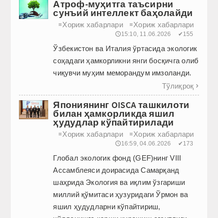
Атроф-муҳитга таъсирни
сунъий интеллект баҳолайди
Хориж хабарлари
Хориж хабарлари
≡
≡
🕔15:10, 11.06.2026
✔155
Ўзбекистон ва Италия ўртасида экологик
соҳадаги ҳамкорликни янги босқичга олиб
чиқувчи муҳим меморандум имзоланди.
Тўлиқроқ

Япониянинг OISCA ташкилоти
билан ҳамкорликда яшил
ҳудудлар кўпайтирилади
Хориж хабарлари
Хориж хабарлари
≡
≡
🕔16:59, 04.06.2026
✔173
Глобал экологик фонд (GEF)нинг VIII
Ассамблеяси доирасида Самарқанд
шаҳрида Экология ва иқлим ўзгариши
миллий қўмитаси ҳузуридаги Ўрмон ва
яшил ҳудудларни кўпайтириш,