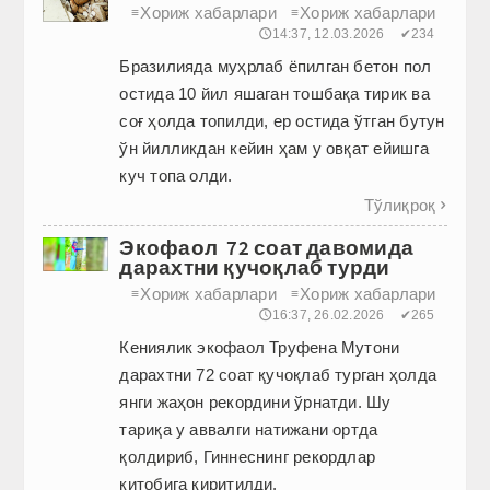
Хориж хабарлари
Хориж хабарлари
≡
≡
🕔14:37, 12.03.2026
✔234
Бразилияда муҳрлаб ёпилган бетон пол
остида 10 йил яшаган тошбақа тирик ва
соғ ҳолда топилди, ер остида ўтган бутун
ўн йилликдан кейин ҳам у овқат ейишга
куч топа олди.
Тўлиқроқ

Экофаол 72 соат давомида
дарахтни қучоқлаб турди
Хориж хабарлари
Хориж хабарлари
≡
≡
🕔16:37, 26.02.2026
✔265
Кениялик экофаол Труфена Мутони
дарахтни 72 соат қучоқлаб турган ҳолда
янги жаҳон рекордини ўрнатди. Шу
тариқа у аввалги натижани ортда
қолдириб, Гиннеснинг рекордлар
китобига киритилди.