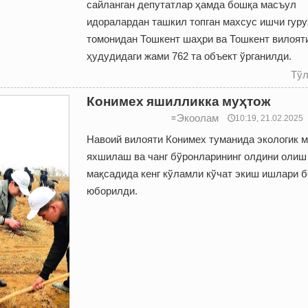
сайланган депутатлар ҳамда бошқа масъул
идоралардан ташкил топган махсус ишчи гуру
томонидан Тошкент шаҳри ва Тошкент вилоят
ҳудудидаги жами 762 та объект ўрганилди.
Тўл
Конимех яшилликка муҳтож
Экоолам
≡
🕔10:19, 21.02.2025
Навоий вилояти Конимех туманида экологик 
яхшилаш ва чанг бўронларининг олдини олиш
мақсадида кенг кўламли кўчат экиш ишлари 
юборилди.