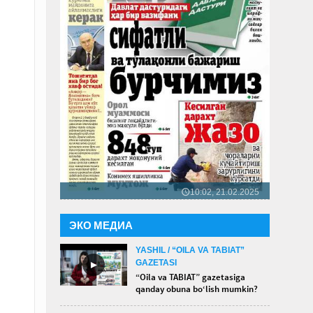
10:02, 21.02.2025
🕔
ЭКО МЕДИА
YASHIL / “OILA VA TABIAT”
GAZETASI
►
“Oila va TABIAT” gazetasiga
qanday obuna bo‘lish mumkin?