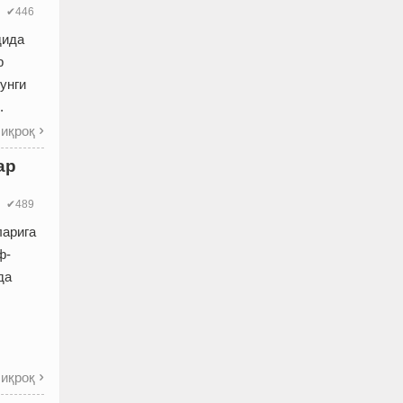
✔446
дида
р
унги
.
иқроқ

ар
✔489
ларига
ф-
да
иқроқ
