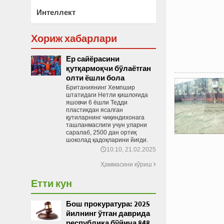
Интеллект
Хориж хабарлари
Ер сайёрасини
қутқармоқчи бўлаётган
олти ёшли бола
Британиянинг Хемпшир
штатидаги Нетли қишлоғида
яшовчи 6 ёшли Тедди
пластикдан ясалган
қутиларнинг чиқиндихонага
ташланмаслиги учун уларни
саралаб, 2500 дан ортиқ
шоколад қадоқларини йиғди.
10:10, 21.02.2025
🕔
Ҳаммасини кўриш

Етти кун
Бош прокуратура: 2025
йилнинг ўтган даврида
республика бўйича 848