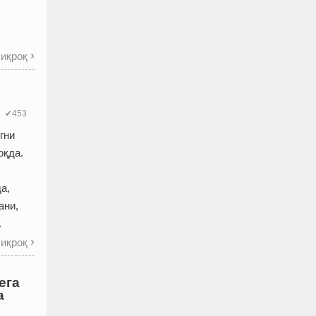
иқроқ

✔453
гни
оқда.
а,
ани,
.
иқроқ

ега
а