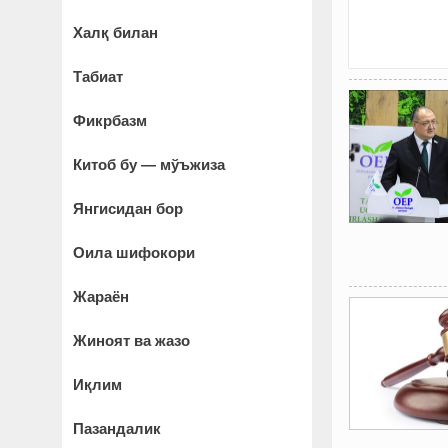
Халқ билан
Табиат
Фикрбазм
Китоб бу — мўъжиза
Янгисидан бор
Оила шифокори
Жараён
Жиноят ва жазо
Иқлим
Пазандалик