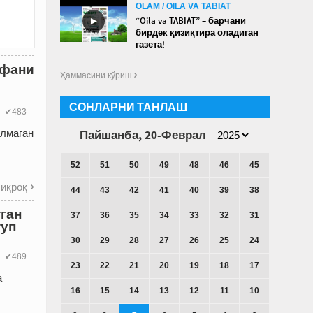
OLAM / OILA VA TABIAT
►
“Oila va TABIAT” – барчани
бирдек қизиқтира оладиган
газета!
ифани
Ҳаммасини кўриш 
СОНЛАРНИ ТАНЛАШ
✔483
Пайшанба, 20-Феврал
ўлмаган
52
51
50
49
48
46
45
иқроқ

44
43
42
41
40
39
38
тган
37
36
35
34
33
32
31
туп
30
29
28
27
26
25
24
✔489
23
22
21
20
19
18
17
а
16
15
14
13
12
11
10