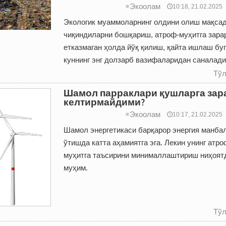
Экоолам
≡
🕔10:18, 21.02.2025
Экологик муаммоларнинг олдини олиш мақса
чиқиндиларни бошқариш, атроф-муҳитга зара
етказмаган ҳолда йўқ қилиш, қайта ишлаш буг
куннинг энг долзарб вазифаларидан саналади
Тўл
Шамол парраклари қушларга зар
келтирмайдими?
Экоолам
≡
🕔10:17, 21.02.2025
Шамол энергетикаси барқарор энергия манба
ўтишда катта аҳамиятга эга. Лекин унинг атро
муҳитга таъсирини минималлаштириш ниҳоят
муҳим.
Тўл