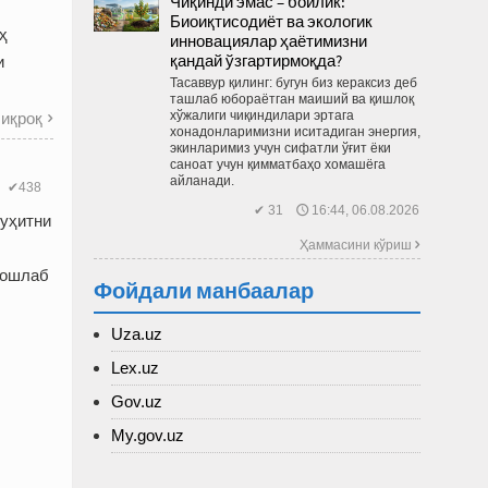
Чиқинди эмас – бойлик:
Биоиқтисодиёт ва экологик
ҳ
инновациялар ҳаётимизни
қандай ўзгартирмоқда?
и
Тасаввур қилинг: бугун биз кераксиз деб
ташлаб юбораётган маиший ва қиш­лоқ
хўжалиги чиқиндилари эртага
иқроқ

хонадонларимизни иситадиган энергия,
экинларимиз учун сифатли ўғит ёки
саноат учун қимматбаҳо хомашёга
айланади.
✔438
✔ 31 🕔 16:44, 06.08.2026
муҳитни
Ҳаммасини кўриш 
бошлаб
Фойдали манбаалар
Uza.uz
Lex.uz
Gov.uz
My.gov.uz