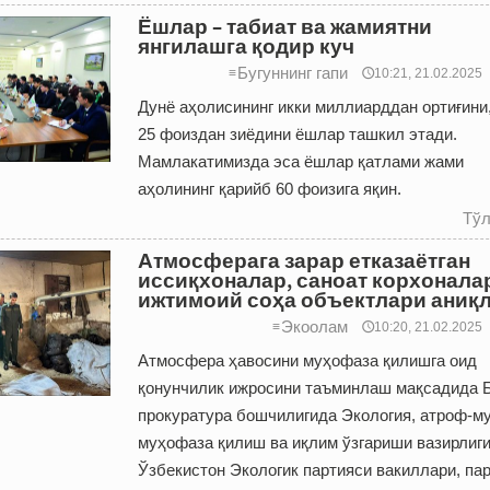
Ёшлар – табиат ва жамиятни
янгилашга қодир куч
Бугуннинг гапи
≡
🕔10:21, 21.02.2025
Дунё аҳолисининг икки миллиарддан ортиғини
25 фоиздан зиёдини ёшлар ташкил этади.
Мамлакатимизда эса ёшлар қатлами жами
аҳолининг қарийб 60 фоизига яқин.
Тўл
Атмосферага зарар етказаётган
иссиқхоналар, саноат корхонала
ижтимоий соҳа объектлари аниқ
Экоолам
≡
🕔10:20, 21.02.2025
Атмосфера ҳавосини муҳофаза қилишга оид
қонунчилик ижросини таъминлаш мақсадида 
прокуратура бошчилигида Экология, атроф-м
муҳофаза қилиш ва иқлим ўзгариши вазирлиги
Ўзбекистон Экологик партияси вакиллари, па