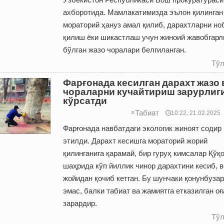
ахборотида. Мамлакатимизда эълон қилинган
мораторий ҳануз амал қилиб, дарахтларни но
қилиш ёки шикастлаш учун жиноий жавобгарл
бўлган жазо чоралари белгиланган.
Тўл
Фарғонада кесилган дарахт жазо 
чораларни кучайтириш зарурлиг
кўрсатди
Табиат
≡
🕔10:22, 21.02.2025
Фарғонада навбатдаги экологик жиноят содир
этилди. Дарахт кесишга мораторий жорий
қилинганига қарамай, бир гуруҳ кимсалар Қўқ
шаҳрида кўп йиллик чинор дарахтини кесиб, 
жойидан қочиб кетган. Бу шунчаки қонунбуза
эмас, балки табиат ва жамиятга етказилган оғ
зарардир.
Тўл