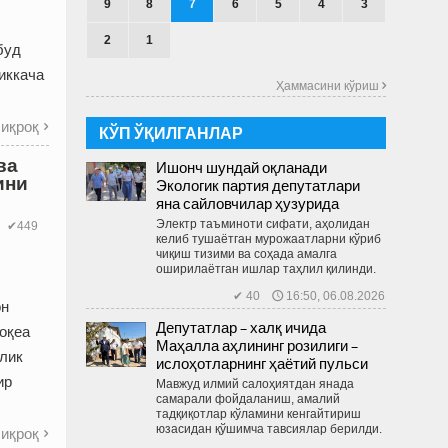
9
8
7
6
5
4
3
2
1
буд
иккача
Ҳаммасини кўриш 
иқроқ

КЎП ЎҚИЛГАНЛАР
ва
Ишонч шундай оқланади
ини
Экологик партия депутатлари
яна сайловчилар ҳузурида
Электр таъминоти сифати, аҳолидан
✔449
келиб тушаётган мурожаатларни кўриб
чиқиш тизими ва соҳада амалга
оширилаётган ишлар таҳлил қилинди.
✔ 40 🕔 16:50, 06.08.2026
он
Депутатлар – халқ ичида
воқеа
Маҳалла аҳлининг розилиги –
рлик
ислоҳотларнинг ҳаётий пульси
ир
Мавжуд илмий салоҳиятдан янада
самарали фойдаланиш, амалий
тадқиқотлар кўламини кенгайтириш
юзасидан қўшимча тавсиялар берилди.
иқроқ
