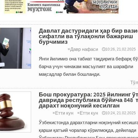
Давлат дастуридаги ҳар бир ваз
сифатли ва тўлақонли бажариш
бурчимиз
Давр нафаси
≡
🕔10:26, 21.02.2025
Янги йилимиз она табиат тақдирига бефарқ б
барча учун чинакам масъулият ва шарафли
мақсадлар билан бош­ланди.
Тўл
Бош прокуратура: 2025 йилнинг ў
даврида республика бўйича 848 
дарахт ноқонуний кесилган
Етти кун
Етти кун
≡
≡
🕔10:24, 21.02.2025
Ўзбекистонда дарахтларни ноқонуний кесишг
қарши қатъий чоралар кўрилмоқда, дейилади
Ўзбекистон Республикаси Бош прокуратураси