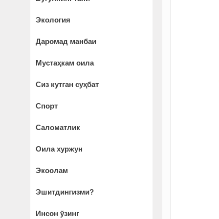
Экология
Даромад манбаи
Мустаҳкам оила
Сиз кутган суҳбат
Спорт
Саломатлик
Оила хуржун
Экоолам
Эшитдингизми?
Инсон ўзинг