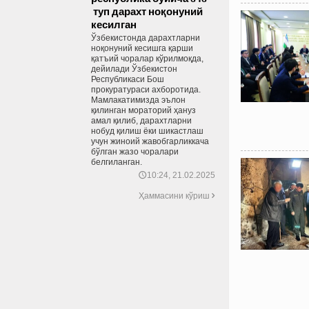
туп дарахт ноқонуний
кесилган
Ўзбекистонда дарахтларни
ноқонуний кесишга қарши
қатъий чоралар кўрилмоқда,
дейилади Ўзбекистон
Республикаси Бош
прокуратураси ахборотида.
Мамлакатимизда эълон
қилинган мораторий ҳануз
амал қилиб, дарахтларни
нобуд қилиш ёки шикастлаш
учун жиноий жавобгарликкача
бўлган жазо чоралари
белгиланган.
10:24, 21.02.2025
🕔
Ҳаммасини кўриш
