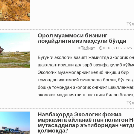
Тўл
Орол муаммоси бизнинг
лоқайдлигимиз маҳсули бўлди
Табиат
≡
🕔10:18, 21.02.2025
Бугунги экологик вазият жамиятда экологик он
шакллантиришни долзарб вазифа қилиб қўйм
Экологик муаммоларнинг келиб чиқиши бир
томондан ижтимоий омилларга боғлиқ бўлса-д
бошқа томондан экологик онгнинг шаклланмаг
экологик маданиятнинг пастлиги билан боғлиқ
Тўл
Навбаҳорда Экологик фожиа
марказига айланаётган полигон Н
мутасаддилар эътиборидан четд
қолмоқда?