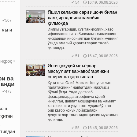
✔ 54 🕔 16:49, 06.08.2026
Яшил келажак сари ишонч билан
халқ иродасини намойиш
✔507
қилмоқда
Иқлим ўзгариши, сув танқислиги, ҳаво
, яъни
ифлосланиши ва биохилма-хилликнинг
қисқариши инсониятдан бугунги куннинг
ўзида амалий ҳаракатларни талаб
қилмоқда.
✔ 51 🕔 16:47, 06.08.2026
иқроқ

Янги ҳуқуқий меъёрлар
масъулият ва жавобгарликни
оширишга қаратилган
ри ва
ланди
Куни кеча Олий Мажлис Қонунчилик
палатасининг навбатдаги мажлиси
✔473
бўлиб ўтди. Унда дастлаб
фракцияларда атрофлича кўриб
чиқилган, давлат бошқаруви ва жамият
хавфсизлиги учун ғоят муҳим бўлган
Бош
бир қатор қонун лойиҳалари
депутатлар томонидан қизғин муҳокама
уҳитни
қилинди.
,
✔ 55 🕔 16:45, 06.08.2026
ртиядан