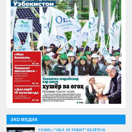
ЭКО МЕДИА
YASHIL / “OILA VA TABIAT” GAZETASI