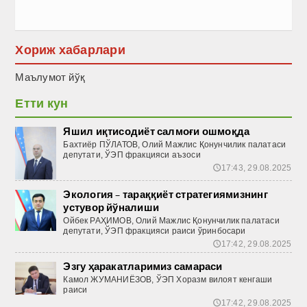
Хориж хабарлари
Маълумот йўқ
Етти кун
Яшил иқтисодиёт салмоғи ошмоқда
Бахтиёр ПЎЛАТОВ, Олий Мажлис Қонунчилик палатаси
депутати, ЎЭП фракцияси аъзоси
17:43, 29.08.2025
🕔
Экология – тараққиёт стратегиямизнинг
устувор йўналиши
Ойбек РАҲИМОВ, Олий Мажлис Қонунчилик палатаси
депутати, ЎЭП фракцияси раиси ўринбосари
17:42, 29.08.2025
🕔
Эзгу ҳаракатларимиз самараси
Камол ЖУМАНИЁЗОВ, ЎЭП Хоразм вилоят кенгаши
раиси
17:42, 29.08.2025
🕔