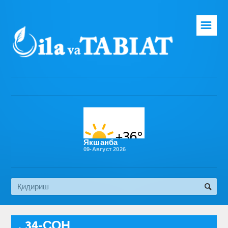
☰
Бош саҳифа
Таҳририят
Газета ҳақида
Раҳбарият
Бўлимлар
Якшанба
09-Август 2026
Обуна
Алоқа
Эко медиа
, 34-СОН