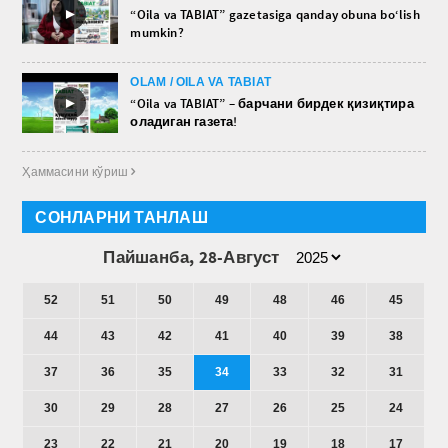
►
“Oila va TABIAT” gazetasiga qanday obuna bo‘lish
mumkin?
OLAM / OILA VA TABIAT
►
“Oila va TABIAT” – барчани бирдек қизиқтира
оладиган газета!
Ҳаммасини кўриш 
СОНЛАРНИ ТАНЛАШ
Пайшанба, 28-Август
52
51
50
49
48
46
45
44
43
42
41
40
39
38
37
36
35
34
33
32
31
30
29
28
27
26
25
24
23
22
21
20
19
18
17