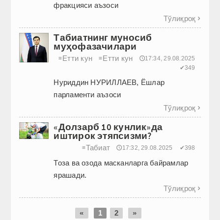
фракцияси аъзоси
Тўлиқроқ

Табиатнинг муносиб
муҳофазачилари
Етти кун
Етти кун
≡
≡
🕔17:34, 29.08.2025
✔349
Нуриддин НУРИЛЛАЕВ, Ёшлар
парламенти аъзоси
Тўлиқроқ

«Долзарб 10 кунлик»да
иштирок этяпсизми?
Табиат
≡
🕔17:32, 29.08.2025
✔398
Тоза ва озода масканларга байрамлар
ярашади.
Тўлиқроқ

«
1
2
»