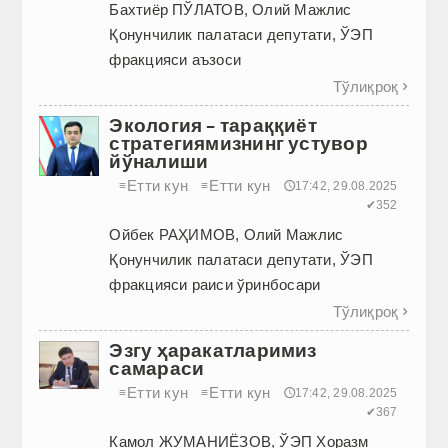
Бахтиёр ПЎЛАТОВ, Олий Мажлис
Қонунчилик палатаси депутати, ЎЭП
фракцияси аъзоси
Тўлиқроқ

Экология – тараққиёт
стратегиямизнинг устувор
йўналиши
Етти кун
Етти кун
≡
≡
🕔17:42, 29.08.2025
✔352
Ойбек РАҲИМОВ, Олий Мажлис
Қонунчилик палатаси депутати, ЎЭП
фракцияси раиси ўринбосари
Тўлиқроқ

Эзгу ҳаракатларимиз
самараси
Етти кун
Етти кун
≡
≡
🕔17:42, 29.08.2025
✔367
Камол ЖУМАНИЁЗОВ, ЎЭП Хоразм