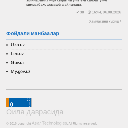
экинларимиз учун сифатли ўғит ёки саноат учун
қимматбаҳо хомашёга айланади.
✔ 38 🕔 16:44, 06.08.2026
Ҳаммасини кўриш 
Фойдали манбаалар
Uza.uz
Lex.uz
Gov.uz
My.gov.uz
Оила даврасида
Asar Technologies
© 2016 copyright
. All Rights reserved.