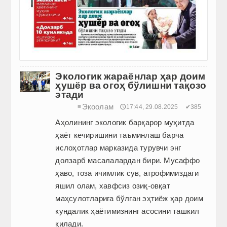
Экологик жараёнлар ҳар доим
ҳушёр ва огоҳ бўлишни тақозо
этади
Экоолам
≡
🕔17:44, 29.08.2025
✔385
Аҳолининг экологик барқарор муҳитда
ҳаёт кечиришини таъминлаш барча
ислоҳотлар марказида турувчи энг
долзарб масалалардан бири. Мусаффо
ҳаво, тоза ичимлик сув, атрофимиздаги
яшил олам, хавфсиз озиқ-овқат
маҳсулотларига бўлган эҳтиёж ҳар доим
кундалик ҳаётимизнинг асосини ташкил
қилади.