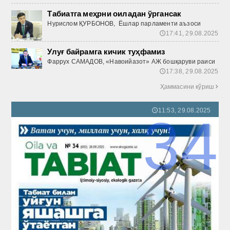
Табиатга меҳрни оиладан ўргансак
Нурислом ҚУРБОНОВ, Ёшлар парламенти аъзоси
17:41, 29.08.2025
🕔
Улуғ байрамга кичик туҳфамиз
Фаррух САМАДОВ, «Навоийазот» АЖ бошқаруви раиси
17:38, 29.08.2025
🕔
Ҳаммасини кўриш

11:53, 29.08.2025
🕔
34