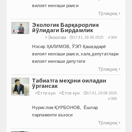
вилоят кенгаши раиси
Тўлиқроқ

Экологик Барқарорлик
йўлидаги Бирдамлик
Экоолам
≡
🕔17:41, 29.08.2025
✔364
Носир ҲАЛИМОВ, ЎЭП Қашқадарё
вилоят кенгаши раиси, халқ депутатлари
вилоят кенгаши депутати
Тўлиқроқ

Табиатга меҳрни оиладан
ўргансак
Етти кун
Етти кун
≡
≡
🕔17:41, 29.08.2025
✔385
Нурислом ҚУРБОНОВ, Ёшлар
парламенти аъзоси
Тўлиқроқ
