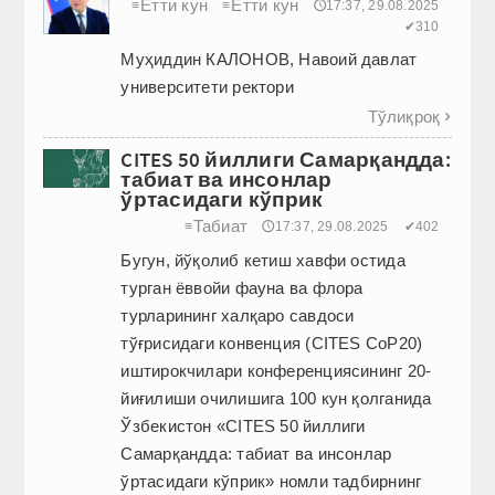
Етти кун
Етти кун
≡
≡
🕔17:37, 29.08.2025
✔310
Муҳиддин КАЛОНОВ, Навоий давлат
университети ректори
Тўлиқроқ

CITES 50 йиллиги Самарқандда:
табиат ва инсонлар
ўртасидаги кўприк
Табиат
≡
🕔17:37, 29.08.2025
✔402
Бугун, йўқолиб кетиш хавфи остида
турган ёввойи фауна ва флора
турларининг халқаро савдоси
тўғрисидаги конвенция (CITES CoP20)
иштирокчилари конференциясининг 20-
йиғилиши очилишига 100 кун қолганида
Ўзбекистон «CITES 50 йиллиги
Самарқандда: табиат ва инсонлар
ўртасидаги кўприк» номли тадбирнинг