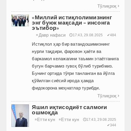
Тўлиқроқ

«Миллий истиқлолимизнинг
энг буюк мақсади – инсонга
эътибор»
Давр нафаси
≡
🕔17:43, 29.08.2025
✔484
Истиқлол ҳар бир ватандошимизнинг
нурли тақдири, фаровон ҳаёти ва
баркамол келажагини таъмин этаётганига
бугун барчамиз гувоҳ бўлиб турибмиз.
Бунинг ортида тўғри танланган ва йўлга
қўйилган сиёсий ирода ҳамда
фидокорона меҳнатлар турибди.
Тўлиқроқ

Яшил иқтисодиёт салмоғи
ошмоқда
Етти кун
Етти кун
≡
≡
🕔17:43, 29.08.2025
✔344