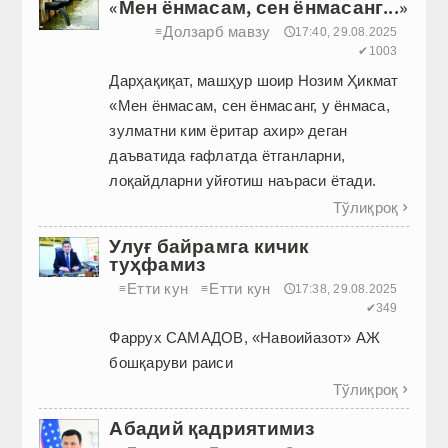
«Мен ёнмасам, сен ёнмасанг...»
Долзарб мавзу
≡
🕔17:40, 29.08.2025
✔1003
Дарҳақиқат, машҳур шоир Нозим Ҳикмат
«Мен ёнмасам, сен ёнмасанг, у ёнмаса,
зулматни ким ёритар ахир» деган
даъватида ғафлатда ётганларни,
лоқайдларни уйғотиш наъраси ётади.
Тўлиқроқ

Улуғ байрамга кичик
туҳфамиз
Етти кун
Етти кун
≡
≡
🕔17:38, 29.08.2025
✔349
Фаррух САМАДОВ, «Навоийазот» АЖ
бошқаруви раиси
Тўлиқроқ

Абадий қадриятимиз