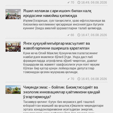
✔ 70 🕔 16:49, 06.08.2026
Яшил келажак сари ишонч билан халқ
иродасини намойиш қилмоқда
Иқлим ўзгариши, сув танқислиги, ҳаво ифлосланиши ва
биохилма-хилликнинг қисқариши инсониятдан бугунги
куннинг ўзида амалий ҳаракатларни талаб қилмоқда.
✔ 66 🕔 16:47, 06.08.2026
Янги ҳуқуқий меъёрлар масъулият ва
жавобгарликни оширишга қаратилган
Куни кеча Олий Мажлис Қонунчилик палатасининг
навбатдаги мажлиси бўлиб ўтди. Унда дастлаб
фракцияларда атрофлича кўриб чиқилган, давлат
бошқаруви ва жамият хавфсизлиги учун ғоят муҳим
бўлган бир қатор қонун лойиҳалари депутатлар
томонидан қизғин муҳокама қилинди.
✔ 70 🕔 16:45, 06.08.2026
Чиқинди эмас – бойлик: Биоиқтисодиёт ва
экологик инновациялар ҳаётимизни қандай
ўзгартирмоқда?
Тасаввур қилинг: бугун биз кераксиз деб ташлаб
юбораётган маиший ва қиш­лоқ хўжалиги чиқиндилари
эртага хонадонларимизни иситадиган энергия,