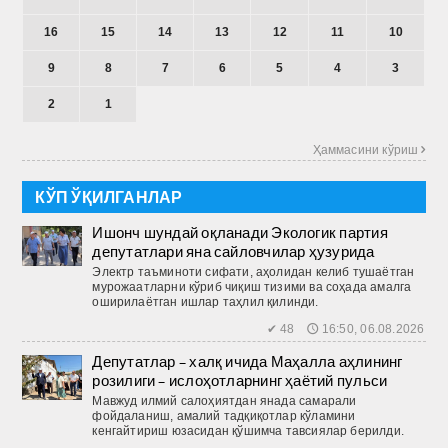
16
15
14
13
12
11
10
9
8
7
6
5
4
3
2
1
Ҳаммасини кўриш 
КЎП ЎҚИЛГАНЛАР
Ишонч шундай оқланади Экологик партия
депутатлари яна сайловчилар ҳузурида
Электр таъминоти сифати, аҳолидан келиб тушаётган
мурожаатларни кўриб чиқиш тизими ва соҳада амалга
оширилаётган ишлар таҳлил қилинди.
✔ 48 🕔 16:50, 06.08.2026
Депутатлар – халқ ичида Маҳалла аҳлининг
розилиги – ислоҳотларнинг ҳаётий пульси
Мавжуд илмий салоҳиятдан янада самарали
фойдаланиш, амалий тадқиқотлар кўламини
кенгайтириш юзасидан қўшимча тавсиялар берилди.