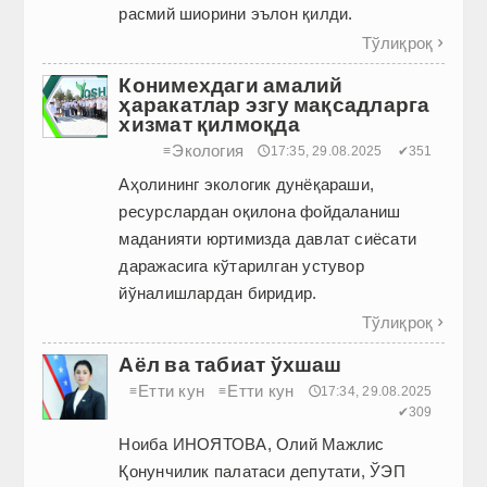
расмий шиорини эълон қилди.
Тўлиқроқ

Конимехдаги амалий
ҳаракатлар эзгу мақсадларга
хизмат қилмоқда
Экология
≡
🕔17:35, 29.08.2025
✔351
Аҳолининг экологик дунёқараши,
ресурслардан оқилона фойдаланиш
маданияти юртимизда давлат сиёсати
даражасига кўтарилган устувор
йўналишлардан биридир.
Тўлиқроқ

Аёл ва табиат ўхшаш
Етти кун
Етти кун
≡
≡
🕔17:34, 29.08.2025
✔309
Ноиба ИНОЯТОВА, Олий Мажлис
Қонунчилик палатаси депутати, ЎЭП