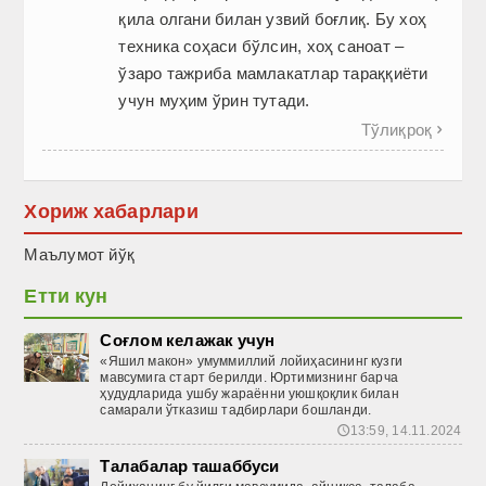
қила олгани билан узвий боғлиқ. Бу хоҳ
техника соҳаси бўлсин, хоҳ саноат –
ўзаро тажриба мамлакатлар тараққиёти
учун муҳим ўрин тутади.
Тўлиқроқ

Хориж хабарлари
Маълумот йўқ
Етти кун
Соғлом келажак учун
«Яшил макон» умуммиллий лойиҳасининг кузги
мавсумига старт берилди. Юртимизнинг барча
ҳудудларида ушбу жараённи уюшқоқлик билан
самарали ўтказиш тадбирлари бошланди.
13:59, 14.11.2024
🕔
Талабалар ташаббуси