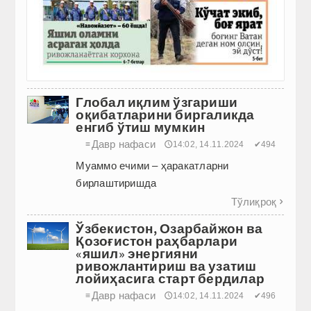
Глобал иқлим ўзгариши
оқибатларини биргаликда
енгиб ўтиш мумкин
Давр нафаси
≡
🕔14:02, 14.11.2024
✔494
Муаммо ечими – ҳаракатларни
бирлаштиришда
Тўлиқроқ

Ўзбекистон, Озарбайжон ва
Қозоғистон раҳбарлари
«яшил» энергияни
ривожлантириш ва узатиш
лойиҳасига старт бердилар
Давр нафаси
≡
🕔14:02, 14.11.2024
✔496