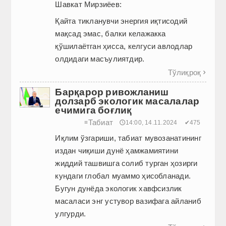
Шавкат Мирзиёев:
Қайта тикланувчи энергия иқтисодий
мақсад эмас, балки келажакка
қўшилаётган ҳисса, келгуси авлодлар
олдидаги масъулиятдир.
Тўлиқроқ

Барқарор ривожланиш
долзарб экологик масалалар
ечимига боғлиқ
Табиат
≡
🕔14:00, 14.11.2024
✔475
Иқлим ўзгариши, табиат мувозанатининг
издан чиқиши дунё ҳамжамиятини
жиддий ташвишга солиб турган ҳозирги
кундаги глобал муаммо ҳисобланади.
Бугун дунёда экологик хавфсизлик
масаласи энг устувор вазифага айланиб
улгурди.