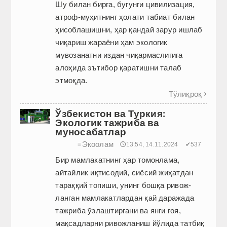
Шу билан бирга, бугунги цивилизация,
атроф-муҳитнинг ҳолати табиат билан
ҳисоблашишни, ҳар қандай зарур ишлаб
чиқариш жараёни ҳам экологик
мувозанатни издан чиқармаслигига
алоҳида эътибор қаратишни талаб
этмоқда.
Тўлиқроқ

Ўзбекистон ва Туркия:
Экологик тажриба ва
муносабатлар
Экоолам
≡
🕔13:54, 14.11.2024
✔537
Бир мамлакатнинг ҳар томонлама,
айтайлик иқтисодий, сиёсий жиҳатдан
тараққий топиши, унинг бошқа ривож­
ланган мамлакатлардан қай даражада
тажриба ўзлаштиргани ва янги ғоя,
мақсадларни ривожланиш йўлида татбиқ