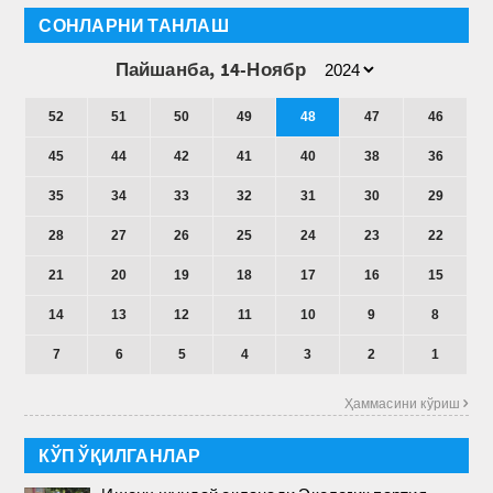
СОНЛАРНИ ТАНЛАШ
Пайшанба, 14-Ноябр
52
51
50
49
48
47
46
45
44
42
41
40
38
36
35
34
33
32
31
30
29
28
27
26
25
24
23
22
21
20
19
18
17
16
15
14
13
12
11
10
9
8
7
6
5
4
3
2
1
Ҳаммасини кўриш 
КЎП ЎҚИЛГАНЛАР