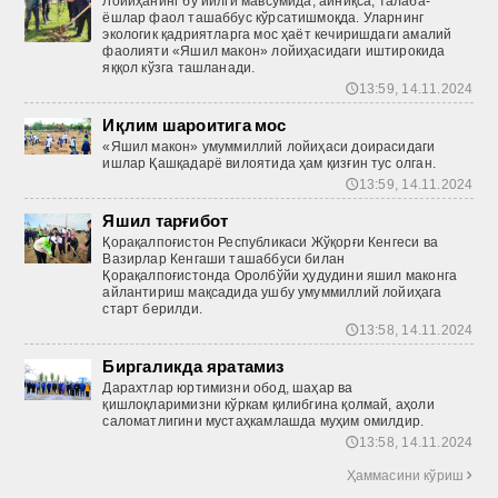
Лойиҳанинг бу йилги мавсумида, айниқса, талаба-
ёшлар фаол ташаббус кўрсатишмоқда. Уларнинг
экологик қадриятларга мос ҳаёт кечиришдаги амалий
фаолияти «Яшил макон» лойи­ҳасидаги иштирокида
яққол кўзга ташланади.
13:59, 14.11.2024
🕔
Иқлим шароитига мос
«Яшил макон» умуммиллий лойиҳаси доирасидаги
ишлар Қашқадарё вилоятида ҳам қизғин тус олган.
13:59, 14.11.2024
🕔
Яшил тарғибот
Қорақалпоғистон Республикаси Жўқорғи Кенгеси ва
Вазирлар Кенгаши ташаббуси билан
Қорақалпоғистонда Оролбўйи ҳудудини яшил маконга
айлантириш мақсадида ушбу умуммиллий лойиҳага
старт берилди.
13:58, 14.11.2024
🕔
Биргаликда яратамиз
Дарахтлар юртимизни обод, шаҳар ва
қишлоқларимизни кўркам қилибгина қолмай, аҳоли
саломатлигини мустаҳкамлашда муҳим омилдир.
13:58, 14.11.2024
🕔
Ҳаммасини кўриш
