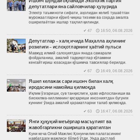
Ишонч шундай оқланади Экологик партия
депутатлари яна сайловчилар ҳузурида
Электр таъминоти сифати, аҳолидан келиб тушаётган
мурожаатларни кўриб чиқиш тизими ва соҳада амалга
оширилаётган ишлар таҳлил қилинди.
✔ 47 🕔 16:50, 06.08.2026
Депутатлар – халқ ичида Маҳалла аҳлининг
розилиги – ислоҳотларнинг ҳаётий пульси
Мавжуд илмий салоҳиятдан янада самарали
фойдаланиш, амалий тадқиқотлар кўламини
кенгайтириш юзасидан қўшимча тавсиялар берилди.
✔ 67 🕔 16:49, 06.08.2026
Яшил келажак сари ишонч билан халқ
иродасини намойиш қилмоқда
Иқлим ўзгариши, сув танқислиги, ҳаво ифлосланиши ва
биохилма-хилликнинг қисқариши инсониятдан бугунги
куннинг ўзида амалий ҳаракатларни талаб қилмоқда.
✔ 63 🕔 16:47, 06.08.2026
Янги ҳуқуқий меъёрлар масъулият ва
жавобгарликни оширишга қаратилган
Куни кеча Олий Мажлис Қонунчилик палатасининг
навбатдаги мажлиси бўлиб ўтди. Унда дастлаб