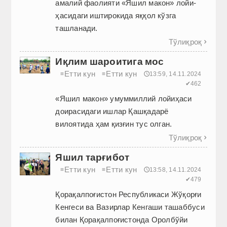
амалий фаолияти «Яшил макон» лойи­
ҳасидаги иштирокида яққол кўзга
ташланади.
Тўлиқроқ

Иқлим шароитига мос
Етти кун
Етти кун
≡
≡
🕔13:59, 14.11.2024
✔462
«Яшил макон» умуммиллий лойиҳаси
доирасидаги ишлар Қашқадарё
вилоятида ҳам қизғин тус олган.
Тўлиқроқ

Яшил тарғибот
Етти кун
Етти кун
≡
≡
🕔13:58, 14.11.2024
✔479
Қорақалпоғистон Республикаси Жўқорғи
Кенгеси ва Вазирлар Кенгаши ташаббуси
билан Қорақалпоғистонда Оролбўйи