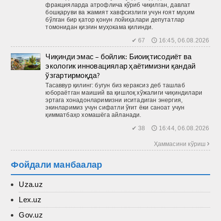
фракцияларда атрофлича кўриб чиқилган, давлат
бошқаруви ва жамият хавфсизлиги учун ғоят муҳим
бўлган бир қатор қонун лойиҳалари депутатлар
томонидан қизғин муҳокама қилинди.
✔ 67 🕔 16:45, 06.08.2026
Чиқинди эмас – бойлик: Биоиқтисодиёт ва
экологик инновациялар ҳаётимизни қандай
ўзгартирмоқда?
Тасаввур қилинг: бугун биз кераксиз деб ташлаб
юбораётган маиший ва қиш­лоқ хўжалиги чиқиндилари
эртага хонадонларимизни иситадиган энергия,
экинларимиз учун сифатли ўғит ёки саноат учун
қимматбаҳо хомашёга айланади.
✔ 38 🕔 16:44, 06.08.2026
Ҳаммасини кўриш 
Фойдали манбаалар
Uza.uz
Lex.uz
Gov.uz