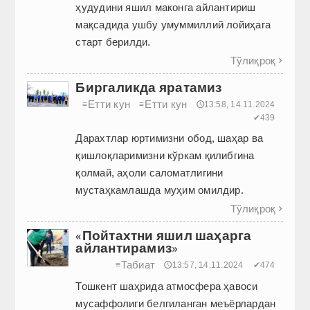
ҳудудини яшил маконга айлантириш
мақсадида ушбу умуммиллий лойиҳага
старт берилди.
Тўлиқроқ

Биргаликда яратамиз
Етти кун
Етти кун
≡
≡
🕔13:58, 14.11.2024
✔439
Дарахтлар юртимизни обод, шаҳар ва
қишлоқларимизни кўркам қилибгина
қолмай, аҳоли саломатлигини
мустаҳкамлашда муҳим омилдир.
Тўлиқроқ

«Пойтахтни яшил шаҳарга
айлантирамиз»
Табиат
≡
🕔13:57, 14.11.2024
✔474
Тошкент шаҳрида атмосфера ҳавоси
мусаффолиги белгиланган меъёрлардан