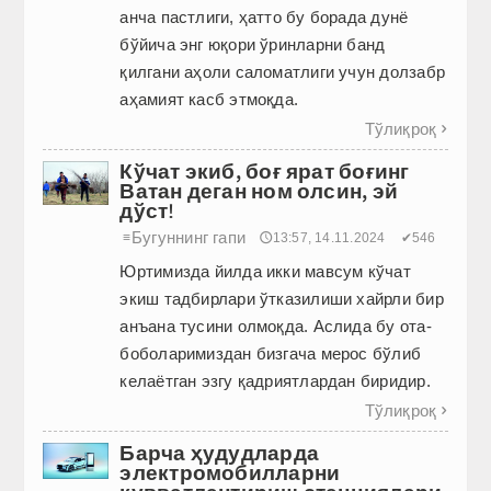
анча пастлиги, ҳатто бу борада дунё
бўйича энг юқори ўринларни банд
қилгани аҳоли саломатлиги учун долзабр
аҳамият касб этмоқда.
Тўлиқроқ

Кўчат экиб, боғ ярат боғинг
Ватан деган ном олсин, эй
дўст!
Бугуннинг гапи
≡
🕔13:57, 14.11.2024
✔546
Юртимизда йилда икки мавсум кўчат
экиш тадбирлари ўтказилиши хайрли бир
анъана тусини олмоқда. Аслида бу ота-
боболаримиздан бизгача мерос бўлиб
келаётган эзгу қадриятлардан биридир.
Тўлиқроқ

Барча ҳудудларда
электромобилларни