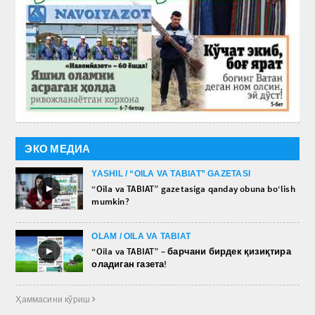
ЭКО МЕДИА
YASHIL / “OILA VA TABIAT” GAZETASI
►
“Oila va TABIAT” gazetasiga qanday obuna bo‘lish
mumkin?
OLAM / OILA VA TABIAT
►
“Oila va TABIAT” – барчани бирдек қизиқтира
оладиган газета!
Ҳаммасини кўриш 