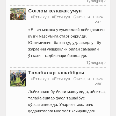
Тўлиқроқ

Соғлом келажак учун
Етти кун
Етти кун
≡
≡
🕔13:59, 14.11.2024
✔471
«Яшил макон» умуммиллий лойиҳасининг
кузги мавсумига старт берилди.
Юртимизнинг барча ҳудудларида ушбу
жараённи уюшқоқлик билан самарали
ўтказиш тадбирлари бошланди.
Тўлиқроқ

Талабалар ташаббуси
Етти кун
Етти кун
≡
≡
🕔13:59, 14.11.2024
✔501
Лойиҳанинг бу йилги мавсумида, айниқса,
талаба-ёшлар фаол ташаббус
кўрсатишмоқда. Уларнинг экологик
қадриятларга мос ҳаёт кечиришдаги