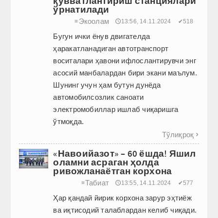
қувватлантириш станциялари
ўрнатилади
Экоолам
≡
🕔13:56, 14.11.2024
✔518
Бугун ички ёнув двигателда
ҳаракатланадиган автотранспорт
воситалари ҳавони ифлослантирувчи энг
асосий манбалардан бири экани маълум.
Шунинг учун ҳам бутун дунёда
автомобилсозлик саноати
электромобиллар ишлаб чиқаришга
ўтмоқда.
Тўлиқроқ

«Навоийазот» – 60 ёшда! Яшил
оламни асраган ҳолда
ривожланаётган корхона
Табиат
≡
🕔13:55, 14.11.2024
✔577
Ҳар қандай йирик корхона зарур эҳтиёж
ва иқтисодий талаблардан келиб чиқади.