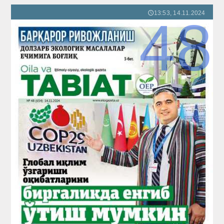
13:53, 14.11.2024
🕔
48