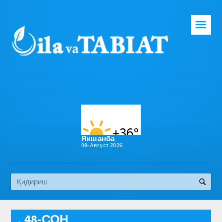
☰
Бош саҳифа
Таҳририят
Газета ҳақида
Раҳбарият
Бўлимлар
Якшанба
09-Август 2026
Обуна
Алоқа
Эко медиа
, 48-СОН