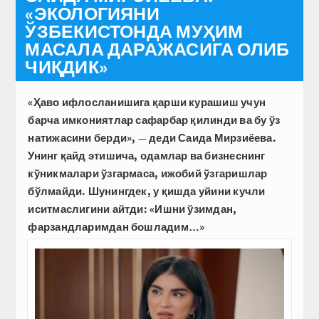
«ЭКОЛОГИЯНИ
ЎЗБЕКИСТОНДА МУҲИМ
МАСАЛА ДАРАЖАСИГА ОЛИБ
ЧИҚДИК»
«Ҳаво ифлосланишига қарши курашиш учун
барча имкониятлар сафарбар қилинди ва бу ўз
натижасини берди», — деди Саида Мирзиёева.
Унинг қайд этишича, одамлар ва бизнеснинг
кўникмалари ўзгармаса, ижобий ўзгаришлар
бўлмайди. Шунингдек, у қишда уйини кучли
иситмаслигини айт­ди: «Ишни ўзимдан,
фарзандларимдан бошладим…»