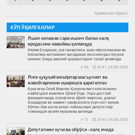
Ҳаммасини кўриш 
КЎП ЎҚИЛГАНЛАР
Яшил келажак сари ишонч билан халқ
иродасини намойиш қилмоқда
Иқлим ўзгариши, сув танқислиги, ҳаво ифлосланиши ва
биохилма-хилликнинг қисқариши инсониятдан бугунги
куннинг ўзида амалий ҳаракатларни талаб қилмоқда.
✔ 68 🕔 16:47, 06.08.2026
Янги ҳуқуқий меъёрлар масъулият ва
жавобгарликни оширишга қаратилган
Куни кеча Олий Мажлис Қонунчилик палатасининг
навбатдаги мажлиси бўлиб ўтди. Унда дастлаб
фракцияларда атрофлича кўриб чиқилган, давлат
бошқаруви ва жамият хавфсизлиги учун ғоят муҳим
бўлган бир қатор қонун лойиҳалари депутатлар
томонидан қизғин муҳокама қилинди.
✔ 71 🕔 16:45, 06.08.2026
Депутатнинг кучи ва обрўси –халқ ичида