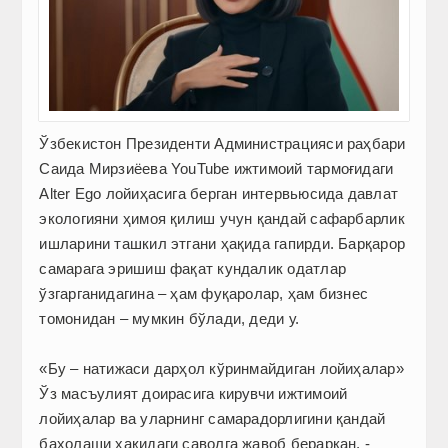
Ўзбекистон Президенти Администрацияси раҳбари
Саида Мирзиёева YouTube ижтимоий тармоғидаги
Alter Ego лойиҳасига берган интервьюсида давлат
экологияни ҳимоя қилиш учун қандай сафарбарлик
ишларини ташкил этгани ҳақида гапирди. Барқарор
самарага эришиш фақат кундалик одатлар
ўзгарганидагина – ҳам фуқаролар, ҳам бизнес
томонидан – мумкин бўлади, деди у.
«Бу – натижаси дарҳол кўринмайдиган лойиҳалар»
Ўз масъулият доирасига кирувчи ижтимоий
лойиҳалар ва уларнинг самарадорлигини қандай
баҳолаши ҳақидаги саволга жавоб бераркан, ­