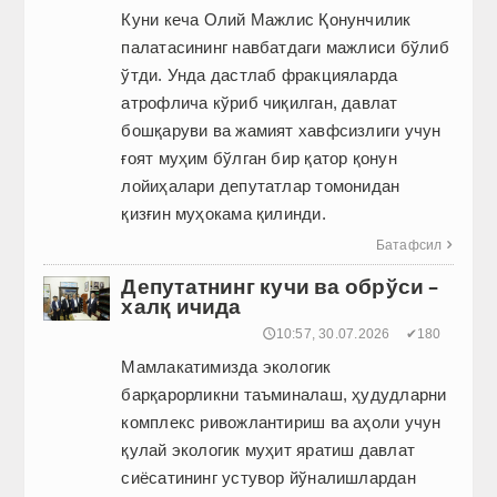
Куни кеча Олий Мажлис Қонунчилик
палатасининг навбатдаги мажлиси бўлиб
ўтди. Унда дастлаб фракцияларда
атрофлича кўриб чиқилган, давлат
бошқаруви ва жамият хавфсизлиги учун
ғоят муҳим бўлган бир қатор қонун
лойиҳалари депутатлар томонидан
қизғин муҳокама қилинди.
Батафсил

Депутатнинг кучи ва обрўси –
халқ ичида
🕔10:57, 30.07.2026
✔180
Мамлакатимизда экологик
барқарорликни таъминалаш, ҳудудларни
комплекс ривожлантириш ва аҳоли учун
қулай экологик муҳит яратиш давлат
сиёсатининг устувор йўналишлардан