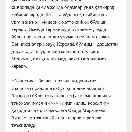
«Европада ҳамма жойда одамлар уйда қалинроқ
кийиниб юради, биз эса уйда юпқа кийинишга
ўрганганмиз – уй иссиқ, ҳатто қайноқ бўлиши
керак… Яқинда Германияда бўлдим – у ерда
йўлаклар, подъездлар умуман иситилмас экан.
Ваннахоналар совуқ. Кореяда бўлдим – даҳшатли
даражада совуқ, лекин маданият шунақа.
Менимча, биз ҳам шу маданиятга келишимиз
керак».
«Экология – бизнес юритиш маданияти»
Экология соҳасида қабул қилинган чоралар
барқарор бўлиши ва ҳаво сифати ёмонлашиши
такрорланмаслиги учун нима қилиш кераклиги
ҳақидаги саволга жавобан Саида Мирзиёева
бизнес ва тизимли ўзгаришларнинг ролини
таъкидлади.