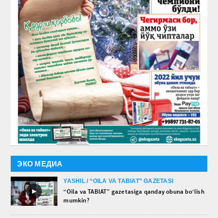
ЭКО МЕДИА
YASHIL / “OILA VA TABIAT” GAZETASI
►
“Oila va TABIAT” gazetasiga qanday obuna bo‘lish
mumkin?