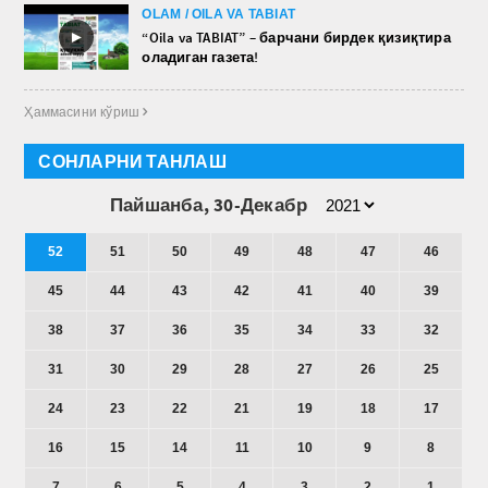
OLAM / OILA VA TABIAT
►
“Oila va TABIAT” – барчани бирдек қизиқтира
оладиган газета!
Ҳаммасини кўриш 
СОНЛАРНИ ТАНЛАШ
Пайшанба, 30-Декабр
52
51
50
49
48
47
46
45
44
43
42
41
40
39
38
37
36
35
34
33
32
31
30
29
28
27
26
25
24
23
22
21
19
18
17
16
15
14
11
10
9
8
7
6
5
4
3
2
1