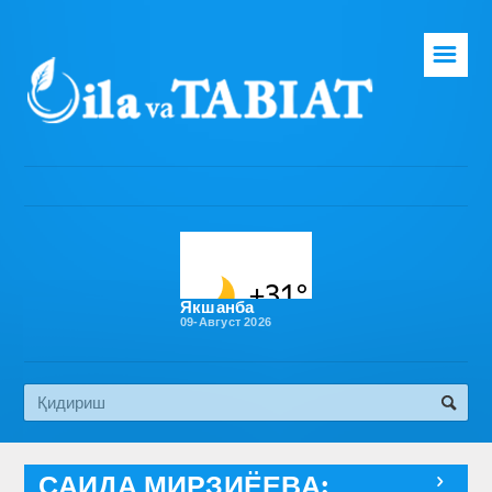
☰
Бош саҳифа
Таҳририят
Газета ҳақида
Раҳбарият
Бўлимлар
Якшанба
09-Август 2026
Обуна
Алоқа
Эко медиа
САИДА МИРЗИЁЕВА:
