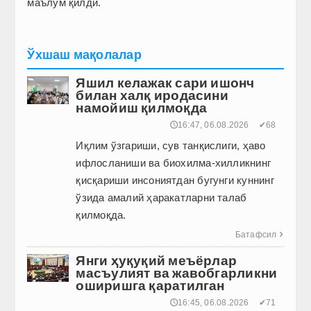
маълум қилди.
Ўхшаш мақолалар
Яшил келажак сари ишонч
билан халқ иродасини
намойиш қилмоқда
🕔16:47, 06.08.2026
✔68
Иқлим ўзгариши, сув танқислиги, ҳаво
ифлосланиши ва биохилма-хилликнинг
қисқариши инсониятдан бугунги куннинг
ўзида амалий ҳаракатларни талаб
қилмоқда.
Батафсил

Янги ҳуқуқий меъёрлар
масъулият ва жавобгарликни
оширишга қаратилган
🕔16:45, 06.08.2026
✔71