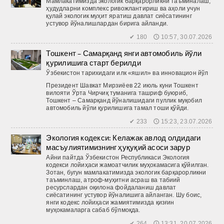
Мамлакатимизда экологик барқарорликни таъминалаш,
ҳудудларни комплекс ривожлантириш ва аҳоли учун
қулай экологик муҳит яратиш давлат сиёсатининг
устувор йўналишлардан бирига айланди.
✔ 180 🕔 10:57, 30.07.2026
Тошкент – Самарқанд янги автомобиль йўли
қурилишига старт берилди
Ўзбекистон тарихидаги илк «яшил» ва инновацион йўл
Президент Шавкат Мирзиёев 22 июль куни Тошкент
вилояти Ўрта Чирчиқ туманига ташриф буюриб,
Тошкент – Самарқанд йўналишидаги пуллик муқобил
автомобиль йўли қурилишига тамал тоши қўйди.
✔ 233 🕔 15:23, 23.07.2026
Экология кодекси: Келажак авлод олдидаги
масъулиятимизнинг ҳуқуқий асоси зарур
Айни пайтда Ўзбекистон Респуб­ликаси Экология
кодекси лойиҳаси жамоатчилик муҳокамасига қўйилган.
Зотан, бугун мамлакатимизда экологик барқарорликни
таъминлаш, атроф-муҳитни асраш ва табиий
ресурслардан оқилона фойдаланиш давлат
сиёсатининг устувор йўналишига айланган. Шу боис,
янги кодекс лойиҳаси жамиятимизда қизғин
муҳокамаларга сабаб бўлмоқда.
✔ 264 🕔 13:31, 20.07.2026