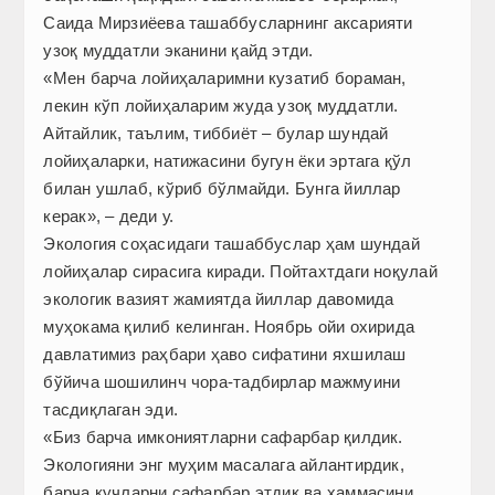
Саида Мирзиёева ташаббусларнинг аксарияти
узоқ муддатли эканини қайд этди.
«Мен барча лойиҳаларимни кузатиб бораман,
лекин кўп лойиҳаларим жуда узоқ муддатли.
Айтайлик, таълим, тиббиёт – булар шундай
лойиҳаларки, натижасини бугун ёки эртага қўл
билан ушлаб, кўриб бўлмайди. Бунга йиллар
керак», – деди у.
Экология соҳасидаги ташаббуслар ҳам шундай
лойиҳалар сирасига киради. Пойтахтдаги ноқулай
экологик вазият жамиятда йиллар давомида
муҳокама қилиб келинган. Ноябрь ойи охирида
давлатимиз раҳбари ҳаво сифатини яхшилаш
бўйича шошилинч чора-тадбирлар мажмуини
тасдиқлаган эди.
«Биз барча имкониятларни сафарбар қилдик.
Экологияни энг муҳим масалага айлантирдик,
барча кучларни сафарбар этдик ва ҳаммасини