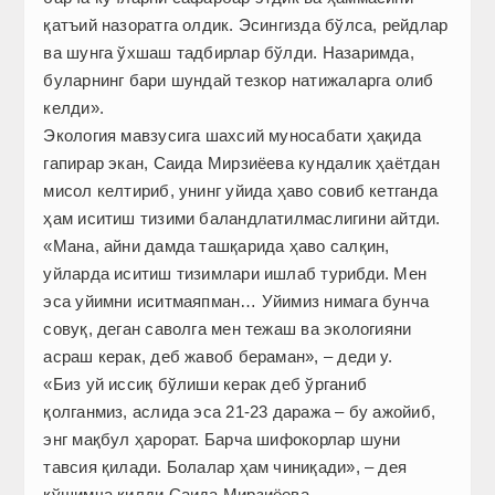
қатъий назоратга олдик. Эсингизда бўлса, рейдлар
ва шунга ўхшаш тадбирлар бўлди. Назаримда,
буларнинг бари шундай тезкор натижаларга олиб
келди».
Экология мавзусига шахсий муносабати ҳақида
гапирар экан, Саида Мирзиёева кундалик ҳаётдан
мисол келтириб, унинг уйида ҳаво совиб кетганда
ҳам иситиш тизими баландлатилмаслигини айтди.
«Мана, айни дамда ташқарида ҳаво салқин,
уйларда иситиш тизимлари ишлаб турибди. Мен
эса уйимни иситмаяпман… Уйимиз нимага бунча
совуқ, деган саволга мен тежаш ва экологияни
асраш керак, деб жавоб бераман», – деди у.
«Биз уй иссиқ бўлиши керак деб ўрганиб
қолганмиз, аслида эса 21-23 даража – бу ажойиб,
энг мақбул ҳарорат. Барча шифокорлар шуни
тавсия қилади. Болалар ҳам чиниқади», – дея
қўшимча қилди Саида Мирзиёева.