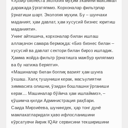
«Ҳозир бизнесга экология муҳим эканини максимал
даражада ўргатяпмиз. Корхоналар фильтрлар
ўрнатиши шарт. Экология муҳим. Бу – шунчаки
маданият, ҳам давлат, ҳам хусусий бизнес юритиш
маданияти».
Унинг айтишича, корхоналар билан ишлаш
аллақачон самара бермоқда: «Биз бизнес билан –
хусусий ва давлат сектори билан бироз ишладик.
Ҳамма жойда фильтр ўрнатишга мажбур қиляпмиз
ва бу натижа беряпти».
«Машиналар билан боғлиқ вазият ҳам шунга
ўхшаш. Халқ тушуниши керак, масъулиятни
зиммасига олишни, ўзидан бошлашни ўрганиши
керак… Машиналар бўйича ҳам ишлаймиз», –
қўшимча қилди Администрация раҳбари.
Саида Мирзиёева, шунингдек, ҳар тонг дунё
мамлакатларидаги ҳаво ифлосланишини
кўрсатувчи йирик IQAir сервисини текширишини