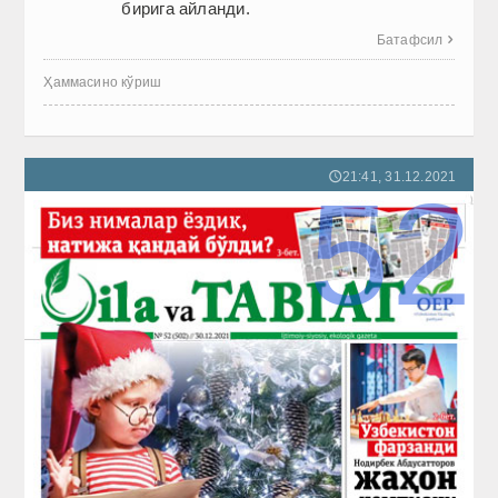
бирига айланди.
Батафсил

Ҳаммасино кўриш
21:41, 31.12.2021
🕔
52