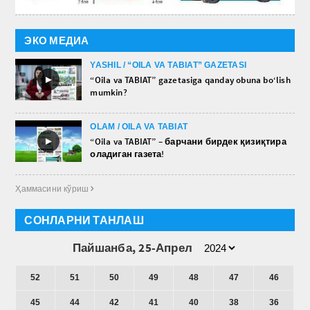
ЭКО МЕДИА
YASHIL / “OILA VA TABIAT” GAZETASI
►
“Oila va TABIAT” gazetasiga qanday obuna bo‘lish
mumkin?
OLAM / OILA VA TABIAT
►
“Oila va TABIAT” – барчани бирдек қизиқтира
оладиган газета!
Ҳаммасини кўриш 
СОНЛАРНИ ТАНЛАШ
Пайшанба, 25-Апрел
52
51
50
49
48
47
46
45
44
42
41
40
38
36