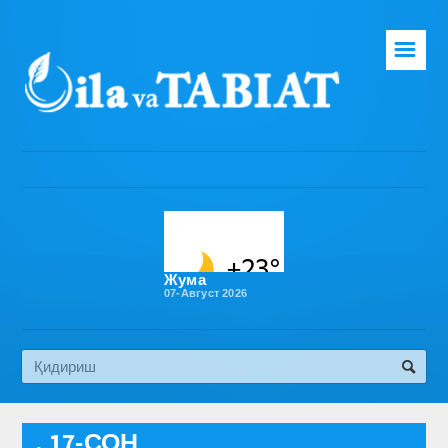
☰
Бош саҳифа
Таҳририят
Газета ҳақида
Раҳбарият
Бўлимлар
Жума
07-Август 2026
Обуна
Алоқа
Эко медиа
, 17-СОН