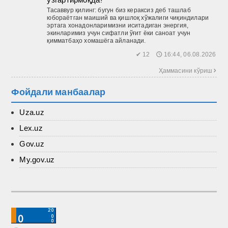
Тасаввур қилинг: бугун биз кераксиз деб ташлаб
юбораётган маиший ва қиш­лоқ хўжалиги чиқиндилари
эртага хонадонларимизни иситадиган энергия,
экинларимиз учун сифатли ўғит ёки саноат учун
қимматбаҳо хомашёга айланади.
✔ 12 🕔 16:44, 06.08.2026
Ҳаммасини кўриш 
Фойдали манбаалар
Uza.uz
Lex.uz
Gov.uz
My.gov.uz