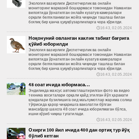
Экология вазирлиги Диспетчерлик ва онлайн
мониторинг марказий бошқармаси томонидан Наманган
вилоятида ўрнатилган онлайн кузатув камералари
орқали белгиланмаган жойга чиқинди ташлаш билан
боғлиқ бир қанча ҳуқуқбузарликларга чора кўрилди.
16:43, 02.05.2024
🕔
Ноқонуний овланган каклик табиат бағрига
қўйиб юборилди
Экология вазирлиги Диспетчерлик ва онлайн
мониторинг марказий бош­қармаси томонидан Наманган
вилоятида ўрнатилган онлайн кузатув камералари
орқали белгиланмаган жойга чиқинди ташлаш билан
боғлиқ бир қанча ҳуқуқбузарликларга чора кўрилди.
16:43, 02.05.2024
🕔
48 соат ичида юбормаса...
Эндиликда махсус автоматлаштирилган фото ва видео
техника воситалари орқали қайд этилган йўл ҳаракати
қоидалари бузилишига оид маълумотлар жарима солиш
тўғрисида қарор чиқаришга ваколатли бўлган
мансабдор шахсга 48 соат ичида юборилмаган бўлса,
ишни кўриб чиқиш тугатилади.
16:43, 02.05.2024
🕔
Охирги 100 йил ичида 400 дан ортиқ тур йўқ
бўлиб кетган