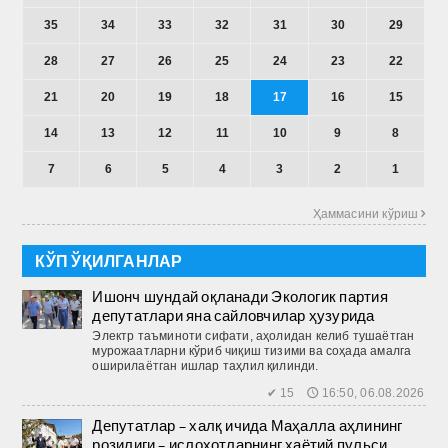
35
34
33
32
31
30
29
28
27
26
25
24
23
22
21
20
19
18
17
16
15
14
13
12
11
10
9
8
7
6
5
4
3
2
1
Ҳаммасини кўриш 
КЎП ЎҚИЛГАНЛАР
Ишонч шундай оқланади Экологик партия
депутатлари яна сайловчилар ҳузурида
Электр таъминоти сифати, аҳолидан келиб тушаётган
мурожаатларни кўриб чиқиш тизими ва соҳада амалга
оширилаётган ишлар таҳлил қилинди.
✔ 15 🕔 16:50, 06.08.2026
Депутатлар – халқ ичида Маҳалла аҳлининг
розилиги – ислоҳотларнинг ҳаётий пульси