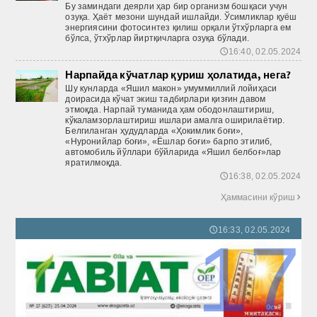
Бу заминдаги деярли ҳар бир организм бошқаси учун
озуқа. Ҳаёт мезони шундай ишлайди. Ўсимликлар қуёш
энергиясини фотосинтез қилиш орқали ўтхўрларга ем
бўлса, ўтхўрлар йиртқичларга озуқа бўлади.
16:40, 02.05.2024
🕔
Нарпайда кўчатлар қуриш ҳолатида, нега?
Шу кунларда «Яшил макон» умуммиллий лойиҳаси
доирасида кўчат экиш тадбирлари қизғин давом
этмоқда. Нарпай туманида ҳам ободонлаштириш,
кўкаламзорлаштириш ишлари амалга оширилаётир.
Белгиланган ҳудудларда «Ҳокимлик боғи»,
«Нуронийлар боғи», «Ёшлар боғи» барпо этилиб,
автомобиль йўллари бўйларида «Яшил белбоғ»лар
яратилмоқда.
16:38, 02.05.2024
🕔
Ҳаммасини кўриш

16:33, 02.05.2024
🕔
17