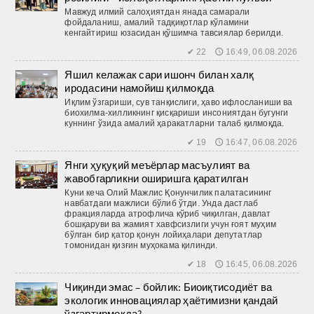
Мавжуд илмий салоҳиятдан янада самарали
фойдаланиш, амалий тадқиқотлар кўламини
кенгайтириш юзасидан қўшимча тавсиялар берилди.
✔ 22 🕔 16:49, 06.08.2026
Яшил келажак сари ишонч билан халқ
иродасини намойиш қилмоқда
Иқлим ўзгариши, сув танқислиги, ҳаво ифлосланиши ва
биохилма-хилликнинг қисқариши инсониятдан бугунги
куннинг ўзида амалий ҳаракатларни талаб қилмоқда.
✔ 19 🕔 16:47, 06.08.2026
Янги ҳуқуқий меъёрлар масъулият ва
жавобгарликни оширишга қаратилган
Куни кеча Олий Мажлис Қонунчилик палатасининг
навбатдаги мажлиси бўлиб ўтди. Унда дастлаб
фракцияларда атрофлича кўриб чиқилган, давлат
бошқаруви ва жамият хавфсизлиги учун ғоят муҳим
бўлган бир қатор қонун лойиҳалари депутатлар
томонидан қизғин муҳокама қилинди.
✔ 18 🕔 16:45, 06.08.2026
Чиқинди эмас – бойлик: Биоиқтисодиёт ва
экологик инновациялар ҳаётимизни қандай
ўзгартирмоқда?