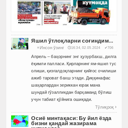
Яшил ўтлоқларни соғиндим...
Инсон ўзинг
≡
🕔16:34, 02.05.2024
✔706
Апрель – баҳорнинг энг ҳузурбахш, дилга
ёқимли палласи. Қирларнинг ям-яшил тус
олиши, қизғалдоқларнинг қийғос очилиши
ажиб тароват бахш этади. Диққинафас
шаҳарлардан зериккан юрак мана
шундай гўзалликдан барҳаманд бўлиш
учун табиат қўйнига ошиқади.
Тўлиқроқ

Осиё минтақаси: Бу йил ёзда
бизни қандай жазирама