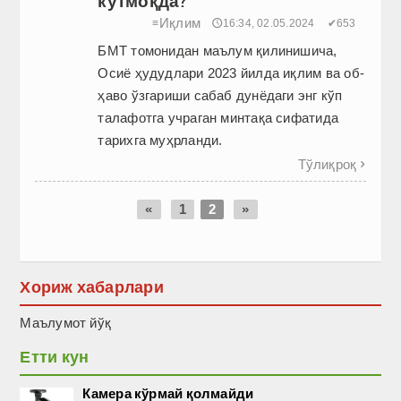
кутмоқда?
Иқлим
≡
🕔16:34, 02.05.2024
✔653
БМТ томонидан маълум қилинишича,
Осиё ҳудудлари 2023 йилда иқлим ва об-
ҳаво ўзгариши сабаб дунёдаги энг кўп
талафотга учраган минтақа сифатида
тарихга муҳрланди.
Тўлиқроқ

«
1
2
»
Хориж хабарлари
Маълумот йўқ
Етти кун
Камера кўрмай қолмайди