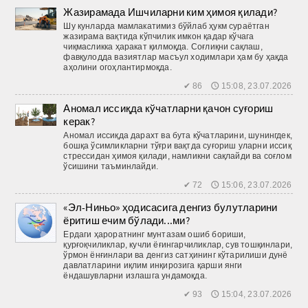
Жазирамада Ишчиларни ким ҳимоя қилади?
Шу кунларда мамлакатимиз бўйлаб ҳукм сураётган
жазирама вақтида кўпчилик имкон қадар кўчага
чиқмасликка ҳаракат қилмоқда. Соғлиқни сақлаш,
фавқулодда вазиятлар масъул ходимлари ҳам бу ҳақда
аҳолини огоҳлантирмоқда.
✔ 86 🕔 15:08, 23.07.2026
Аномал иссиқда кўчатларни қачон суғориш
керак?
Аномал иссиқда дарахт ва бута кўчатларини, шунингдек,
бошқа ўсимликларни тўғри вақтда суғориш уларни иссиқ
стрессидан ҳимоя қилади, намликни сақлайди ва соғлом
ўсишини таъминлайди.
✔ 72 🕔 15:06, 23.07.2026
«Эл-Ниньо» ҳодисасига денгиз булутларини
ёритиш ечим бўлади...ми?
Ердаги ҳароратнинг мунтазам ошиб бориши,
қурғоқчиликлар, кучли ёғингарчиликлар, сув тошқинлари,
ўрмон ёнғинлари ва денгиз сатҳининг кўтарилиши дунё
давлатларини иқлим инқирозига қарши янги
ёндашувларни излашга ундамоқда.
✔ 93 🕔 15:04, 23.07.2026