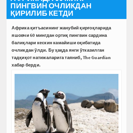
ПИНГВИН ОЧЛИКДАН
ҚИРИЛИБ КЕТДИ
Африка қитъасининг жанубий қирғоқларида
яшовчи 60 мингдан ортиқ пингвин сардина
балиқлари кескин камайиши оқибатида
очликдан ўлди. Бу ҳақда янги ўтказилган
тадқиқот натижаларига таяниб, The Guardian
хабар берди.