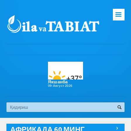
☰
Бош саҳифа
Таҳририят
Газета ҳақида
Раҳбарият
Бўлимлар
Якшанба
09-Август 2026
Обуна
Алоқа
Эко медиа
АФРИКАДА 60 МИНГ
