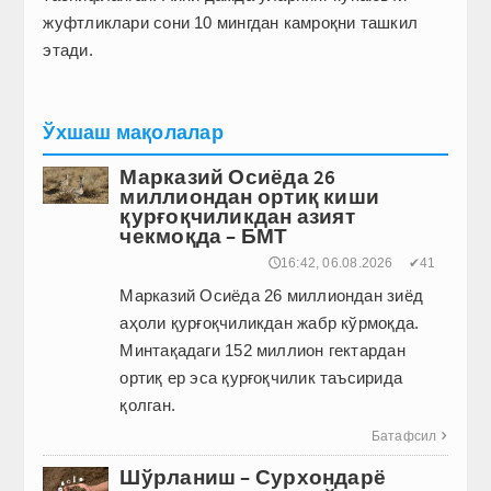
жуфтликлари сони 10 мингдан камроқни ташкил
этади.
Ўхшаш мақолалар
Марказий Осиёда 26
миллиондан ортиқ киши
қурғоқчиликдан азият
чекмоқда – БМТ
🕔16:42, 06.08.2026
✔41
Марказий Осиё­да 26 миллиондан зиёд
аҳоли қурғоқчиликдан жабр кўрмоқда.
Минтақадаги 152 миллион гектардан
ортиқ ер эса қурғоқчилик таъсирида
қолган.
Батафсил

Шўрланиш – Сурхондарё