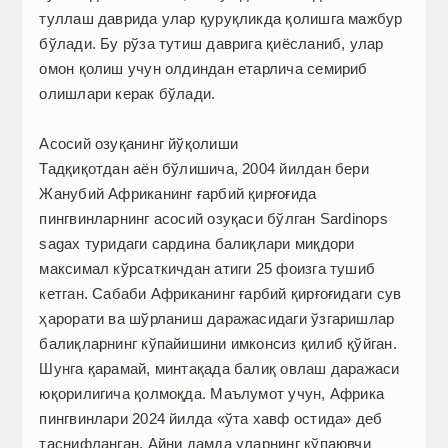
туллаш даврида улар қуруқликда қолишга мажбур
бўлади. Бу рўза тутиш даврига қиёсланиб, улар
омон қолиш учун олдиндан етарлича семириб
олишлари керак бўлади.
Асосий озуқанинг йўқолиши
Тадқиқотдан аён бўлишича, 2004 йилдан бери
Жанубий Африканинг ғарбий қирғоғида
пингвинларнинг асосий озуқаси бўлган Sardinops
sagax туридаги сардина балиқлари миқдори
максимал кўрсаткичдан атиги 25 фоизга тушиб
кетган. Сабаби Африканинг ғарбий қирғоғидаги сув
ҳарорати ва шўрланиш даражасидаги ўзгаришлар
балиқларнинг кўпайишини имконсиз қилиб қўйган.
Шунга қарамай, минтақада балиқ овлаш даражаси
юқорилигича қолмоқда. Маълумот учун, Африка
пингвинлари 2024 йилда «ўта хавф остида» деб
таснифланган. Айни дамда уларнинг кўпаювчи