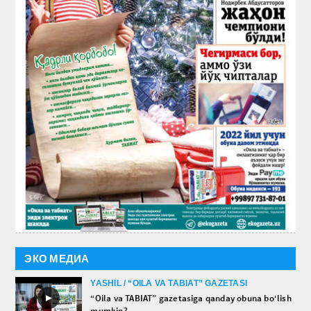
ЭКО МЕДИА
YASHIL / “OILA VA TABIAT” GAZETASI
►
“Oila va TABIAT” gazetasiga qanday obuna bo‘lish
mumkin?