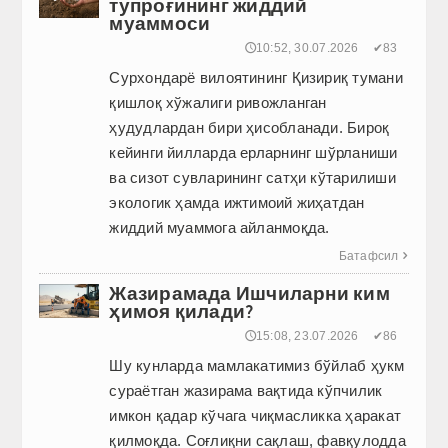
тупроғининг жиддий
муаммоси
🕔10:52, 30.07.2026
✔83
Сурхондарё вилоятининг Қизириқ тумани
қишлоқ хўжалиги ривожланган
ҳудудлардан бири ҳисобланади. Бироқ
кейинги йилларда ерларнинг шўрланиши
ва сизот сувларининг сатҳи кўтарилиши
экологик ҳамда ижтимоий жиҳатдан
жиддий муаммога айланмоқда.
Батафсил

Жазирамада Ишчиларни ким
ҳимоя қилади?
🕔15:08, 23.07.2026
✔86
Шу кунларда мамлакатимиз бўйлаб ҳукм
сураётган жазирама вақтида кўпчилик
имкон қадар кўчага чиқмасликка ҳаракат
қилмоқда. Соғлиқни сақлаш, фавқулодда