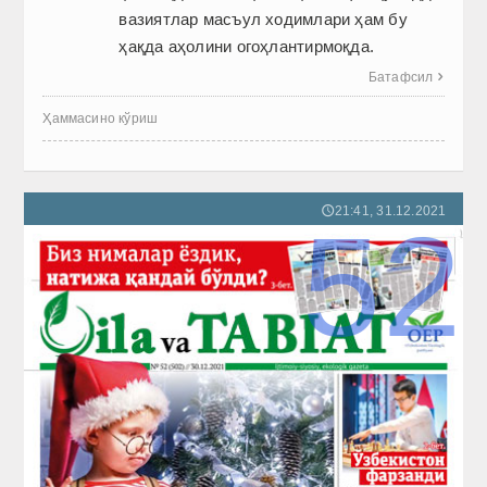
вазиятлар масъул ходимлари ҳам бу
ҳақда аҳолини огоҳлантирмоқда.
Батафсил

Ҳаммасино кўриш
21:41, 31.12.2021
🕔
52