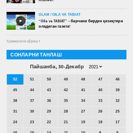
OLAM / OILA VA TABIAT
►
“Oila va TABIAT” – барчани бирдек қизиқтира
оладиган газета!
Ҳаммасини кўриш 
СОНЛАРНИ ТАНЛАШ
Пайшанба, 30-Декабр
52
51
50
49
48
47
46
45
44
43
42
41
40
39
38
37
36
35
34
33
32
31
30
29
28
27
26
25
24
23
22
21
19
18
17
16
15
14
11
10
9
8