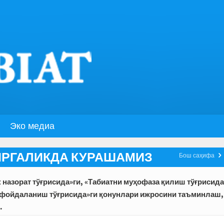
Эко медиа
ИРГАЛИКДА КУРАШАМИЗ
Бош саҳифа
 назорат тўғрисида»ги, «Табиатни муҳофаза қилиш тўғрисида
н фойдаланиш тўғрисида»ги қонунлари ижросини таъминлаш,
.