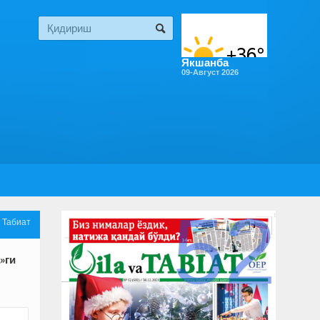
Якшанба
09-Август 2026
52

Табиат
»ги