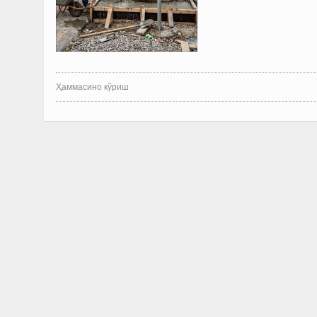
Ҳаммасино кўриш