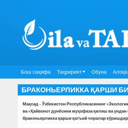
Бош саҳифа
Таҳририят
Обуна
Алоқа
БРАКОНЬЕРЛИККА ҚАРШИ Б
Мақсад – Ўзбекистон Республикасининг «Экологик
ва «Ҳайвонот дунёсини муҳофаза қилиш ва унда
браконьерликка қарши қатъий чоралар кўришдир