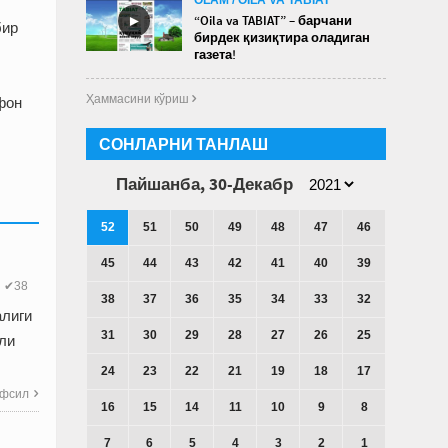
►
“Oila va TABIAT” – барчани
бир
бирдек қизиқтира оладиган
газета!
Ҳаммасини кўриш 
ефон
СОНЛАРНИ ТАНЛАШ
Пайшанба, 30-Декабр
52
51
50
49
48
47
46
45
44
43
42
41
40
39
✔38
38
37
36
35
34
33
32
алиги
31
30
29
28
27
26
25
ли
24
23
22
21
19
18
17
фсил

16
15
14
11
10
9
8
7
6
5
4
3
2
1