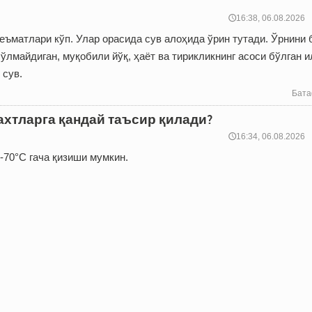
🕔16:38, 06.08.2026
еъматлари кўп. Улар орасида сув алоҳида ўрин тутади. Ўрнини
ўлмайдиган, муқобили йўқ, ҳаёт ва тирикликнинг асоси бўлган 
 сув.
Бата
хтларга қандай таъсир қилади?
🕔16:34, 06.08.2026
-70°C гача қизиши мумкин.