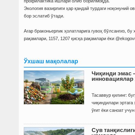
профилактика ишлари олиб борилмоқда.
Экология вазирлиги ҳар қандай турдаги ноқонуний о
бор эслатиб ўтади.
Агар браконьерлик ҳолатларига гувоҳ бўлсангиз, бу ҳ
рақамлари, 1157, 1207 қисқа рақамлари ёки @ekogov
Ўхшаш мақолалар
Чиқинди эмас 
инновациялар 
Тасаввур қилинг: бу
чиқиндилари эртага
ўғит ёки саноат учу
Сув танқислиг