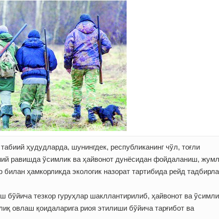
табиий ҳудудларда, шунингдек, республиканинг чўл, тоғли
ний равишда ўсимлик ва ҳайвонот дунёсидан фойдаланиш, жумл
 билан ҳамкорликда экологик назорат тартибида рейд тадбирл
иш бўйича тезкор гуруҳлар шакллантирилиб, ҳайвонот ва ўсимли
иқ овлаш қоидаларига риоя этилиши бўйича тарғибот ва