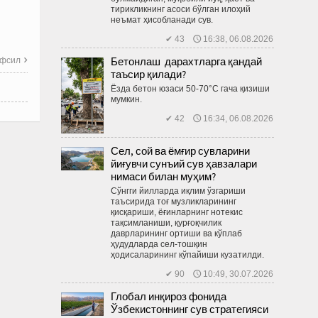
тирикликнинг асоси бўлган илоҳий
неъмат ҳисобланади сув.
✔ 43 🕔 16:38, 06.08.2026
Бетонлаш дарахтларга қандай
фсил

таъсир қилади?
Ёзда бетон юзаси 50-70°C гача қизиши
мумкин.
✔ 42 🕔 16:34, 06.08.2026
Сел, сой ва ёмғир сувларини
йиғувчи сунъий сув ҳавзалари
нимаси билан муҳим?
Сўнгги йилларда иқлим ўзгариши
таъсирида тоғ музликларининг
қисқариши, ёғинларнинг нотекис
тақсимланиши, қурғоқчилик
даврларининг ортиши ва кўплаб
ҳудудларда сел-тош­қин
ҳодисаларининг кўпайиши кузатилди.
✔ 90 🕔 10:49, 30.07.2026
Глобал инқироз фонида
Ўзбекистоннинг сув стратегияси