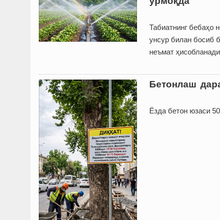
урмоқда
Табиатнинг бебаҳо н
унсур билан босиб б
неъмат ҳисобланади
Бетонлаш дара
Ёзда бетон юзаси 50