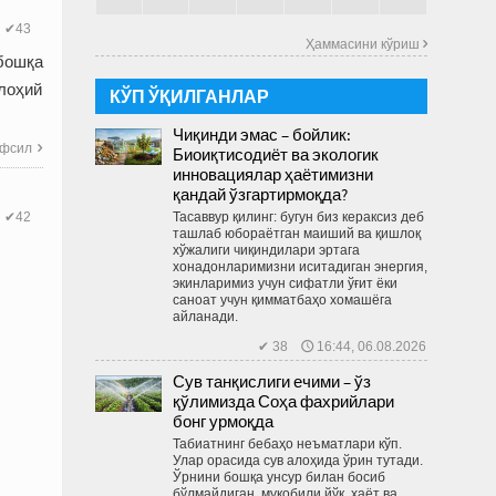
✔43
Ҳаммасини кўриш 
 бошқа
илоҳий
КЎП ЎҚИЛГАНЛАР
Чиқинди эмас – бойлик:
фсил

Биоиқтисодиёт ва экологик
инновациялар ҳаётимизни
қандай ўзгартирмоқда?
Тасаввур қилинг: бугун биз кераксиз деб
✔42
ташлаб юбораётган маиший ва қиш­лоқ
хўжалиги чиқиндилари эртага
хонадонларимизни иситадиган энергия,
экинларимиз учун сифатли ўғит ёки
саноат учун қимматбаҳо хомашёга
айланади.
✔ 38 🕔 16:44, 06.08.2026
Сув танқислиги ечими – ўз
қўлимизда Соҳа фахрийлари
бонг урмоқда
Табиатнинг бебаҳо неъматлари кўп.
Улар орасида сув алоҳида ўрин тутади.
Ўрнини бошқа унсур билан босиб
бўлмайдиган, муқобили йўқ, ҳаёт ва