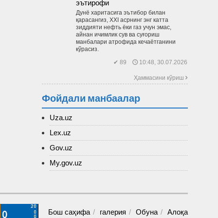
эътирофи
Дунё харитасига эътибор билан
қарасангиз, XXI асрнинг энг катта
зиддияти нефть ёки газ учун эмас,
айнан ичимлик сув ва суғориш
манбалари атрофида кечаётганини
кўрасиз.
✔ 89 🕔 10:48, 30.07.2026
Ҳаммасини кўриш 
Фойдали манбаалар
Uza.uz
Lex.uz
Gov.uz
My.gov.uz
Бош саҳифа
галерия
Обуна
Алоқа