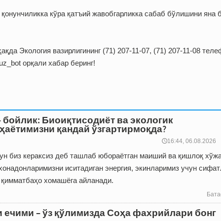
в қонунчиликка кўра қатъий жавобгарликка сабаб бўлишини яна 
ақда Экология вазирлигининг (71) 207-11-07, (71) 207-11-08 тел
uz_bot орқали хабар беринг!
– бойлик: Биоиқтисодиёт ва экологик
ҳаётимизни қандай ўзгартирмоқда?
🕔16:44, 06.08.2026
гун биз кераксиз деб ташлаб юбораётган маиший ва қиш­лоқ хўж
 хонадонларимизни иситадиган энергия, экинларимиз учун сифат
н қимматбаҳо хомашёга айланади.
Бата
и ечими – ўз қўлимизда Соҳа фахрийлари бонг