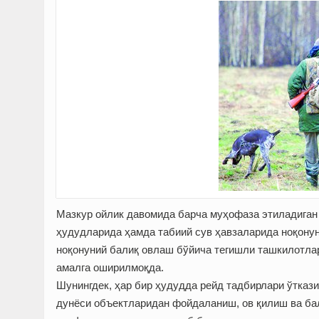
Мазкур ойлик давомида барча муҳофаза этиладиган 
ҳудудларида ҳамда табиий сув ҳавзаларида ноқону
ноқонуний балиқ овлаш бўйича тегишли ташкилотлар
амалга оширилмоқда.
Шунингдек, ҳар бир ҳудудда рейд тадбирлари ўтказ
дунёси объектларидан фойдаланиш, ов қилиш ва бал