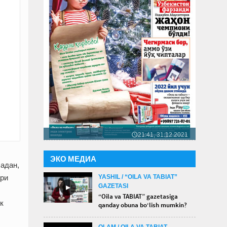
21:41, 31.12.2021
🕔
ЭКО МЕДИА
адан,
YASHIL / “OILA VA TABIAT”
ари
GAZETASI
►
“Oila va TABIAT” gazetasiga
к
qanday obuna bo‘lish mumkin?
OLAM / OILA VA TABIAT