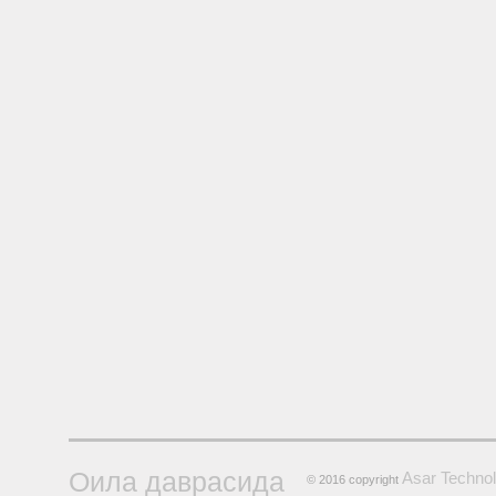
Оила даврасида
Asar Technol
© 2016 copyright