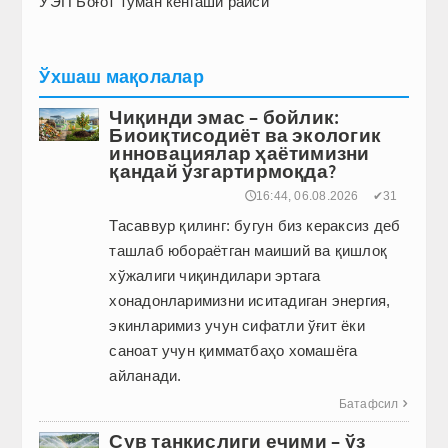
ЎЭП Боғот туман кенгаши раиси
Ўхшаш мақолалар
Чиқинди эмас – бойлик:
Биоиқтисодиёт ва экологик
инновациялар ҳаётимизни
қандай ўзгартирмоқда?
🕔16:44, 06.08.2026
✔31
Тасаввур қилинг: бугун биз кераксиз деб
ташлаб юбораётган маиший ва қиш­лоқ
хўжалиги чиқиндилари эртага
хонадонларимизни иситадиган энергия,
экинларимиз учун сифатли ўғит ёки
саноат учун қимматбаҳо хомашёга
айланади.
Батафсил

Сув танқислиги ечими – ўз