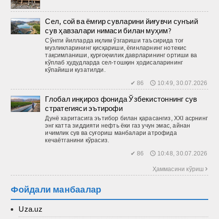
Сел, сой ва ёмғир сувларини йиғувчи сунъий
сув ҳавзалари нимаси билан муҳим?
Сўнгги йилларда иқлим ўзгариши таъсирида тоғ
музликларининг қисқариши, ёғинларнинг нотекис
тақсимланиши, қурғоқчилик даврларининг ортиши ва
кўплаб ҳудудларда сел-тош­қин ҳодисаларининг
кўпайиши кузатилди.
✔ 86 🕔 10:49, 30.07.2026
Глобал инқироз фонида Ўзбекистоннинг сув
стратегияси эътирофи
Дунё харитасига эътибор билан қарасангиз, XXI асрнинг
энг катта зиддияти нефть ёки газ учун эмас, айнан
ичимлик сув ва суғориш манбалари атрофида
кечаётганини кўрасиз.
✔ 86 🕔 10:48, 30.07.2026
Ҳаммасини кўриш 
Фойдали манбаалар
Uza.uz