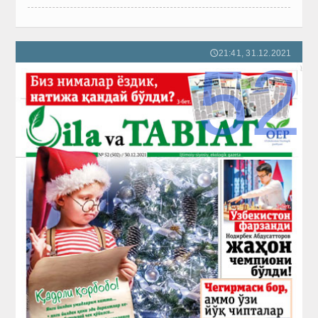
21:41, 31.12.2021
🕔
52