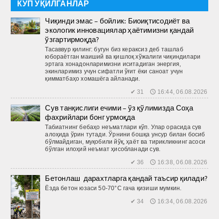
КЎП ЎҚИЛГАНЛАР
Чиқинди эмас – бойлик: Биоиқтисодиёт ва
экологик инновациялар ҳаётимизни қандай
ўзгартирмоқда?
Тасаввур қилинг: бугун биз кераксиз деб ташлаб
юбораётган маиший ва қиш­лоқ хўжалиги чиқиндилари
эртага хонадонларимизни иситадиган энергия,
экинларимиз учун сифатли ўғит ёки саноат учун
қимматбаҳо хомашёга айланади.
✔ 31 🕔 16:44, 06.08.2026
Сув танқислиги ечими – ўз қўлимизда Соҳа
фахрийлари бонг урмоқда
Табиатнинг бебаҳо неъматлари кўп. Улар орасида сув
алоҳида ўрин тутади. Ўрнини бошқа унсур билан босиб
бўлмайдиган, муқобили йўқ, ҳаёт ва тирикликнинг асоси
бўлган илоҳий неъмат ҳисобланади сув.
✔ 36 🕔 16:38, 06.08.2026
Бетонлаш дарахтларга қандай таъсир қилади?
Ёзда бетон юзаси 50-70°C гача қизиши мумкин.
✔ 34 🕔 16:34, 06.08.2026