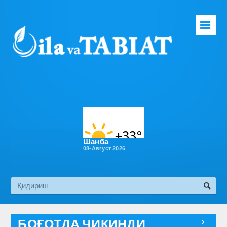
☰
Бош саҳифа
Таҳририят
Газета ҳақида
Раҳбарият
Бўлимлар
Шанба
08-Август 2026
Обуна
Алоқа
Эко медиа
БОҒОТДА ЧИҚИНДИ
