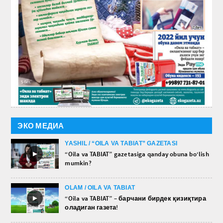
ЭКО МЕДИА
YASHIL / “OILA VA TABIAT” GAZETASI
►
“Oila va TABIAT” gazetasiga qanday obuna bo‘lish
mumkin?
OLAM / OILA VA TABIAT
►
“Oila va TABIAT” – барчани бирдек қизиқтира
оладиган газета!