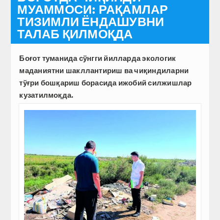
МУАММОСИ: РАҚАМЛАР
ТИЗИМЛИ ЁНДАШУВНИ
ТАЛАБ ҚИЛМОҚДА
Боғот туманида сўнгги йилларда экологик
маданиятни шакллантириш ва чиқиндиларни
тўғри бошқариш борасида ижобий силжишлар
кузатилмоқда.