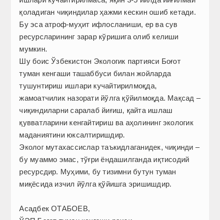
қоладиган чиқиндилар ҳажми кескин ошиб кетади.
Бу эса атроф-муҳит ифлосланиши, ер ва сув
ресурсларининг зарар кўришига олиб келиши
мумкин.
Шу боис Ўзбекистон Экологик партияси Боғот
туман кенгаши ташаббуси билан жойларда
тушунтириш ишлари кучайтирилмоқда,
жамоатчилик назорати йўлга қўйилмоқда. Мақсад –
чиқиндиларни саралаб йиғиш, қайта ишлаш
қувватларини кенгайтириш ва аҳолининг экологик
маданиятини юксалтиришдир.
Эколог мутахассислар таъкидлаганидек, чиқинди –
бу муаммо эмас, тўғри ёндашилганда иқтисодий
ресурсдир. Муҳими, бу тизимни бутун туман
миқёсида изчил йўлга қўйишга эришишдир.
Асадбек ОТАБОЕВ,