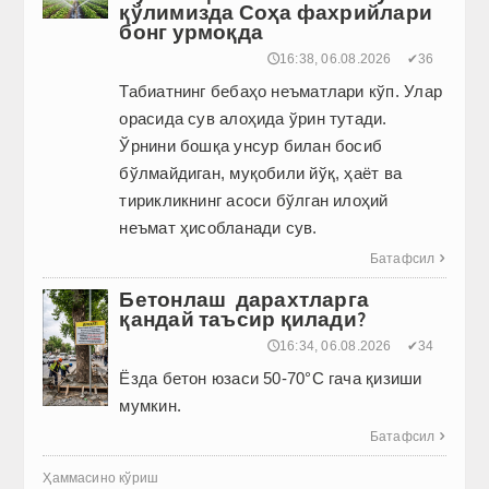
қўлимизда Соҳа фахрийлари
бонг урмоқда
🕔16:38, 06.08.2026
✔36
Табиатнинг бебаҳо неъматлари кўп. Улар
орасида сув алоҳида ўрин тутади.
Ўрнини бошқа унсур билан босиб
бўлмайдиган, муқобили йўқ, ҳаёт ва
тирикликнинг асоси бўлган илоҳий
неъмат ҳисобланади сув.
Батафсил

Бетонлаш дарахтларга
қандай таъсир қилади?
🕔16:34, 06.08.2026
✔34
Ёзда бетон юзаси 50-70°C гача қизиши
мумкин.
Батафсил

Ҳаммасино кўриш