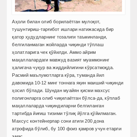
Аҳоли билан олиб борилаётган мулоқот,
тушунтириш-тарғибот ишлари натижасида бир
қатор ҳудудларнинг тозалиги таъминланди,
белгиланмаган жойларда чиқинди тўплаш
ҳолатларига чек қўйилди. Аммо айрим
маҳаллалардаги мавжуд вазият муаммонинг
ҳалигача чуқур ва жиддийлигини кўрсатмоқда.
Расмий маълумотларга кўра, туманда йил
давомида 10-12 минг тоннага яқин маиший чиқинди
ҳосил бўлади. Шундан муайян қисми махсус
полигонларга олиб чиқилаётган бўлса-да, кўплаб
маҳаллаларда чиқиндиларни белгиланган
тартибда йиғиш тизими тўлиқ йўлга қўйилмаган.
Махсус контейнерлар сони атиги 200 дона
атрофида бўлиб, бу 100 фоиз қамров учун етарли
эмас.