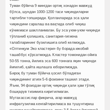
Туман бўйича 9 мингдан ортиқ хонадон мавжуд
бўлса, шундан 1000-1200 таси чиқиндиларни
тартибли топширади. Қолганларида эса ҳали
чиқиндини саралаш ва вақтида олиб чиқиш
кўникмаси шаклланмаган. Бу эса уюм-уюм чиқинди
тўпланиб қолишига, санитария-гигиена
талабларининг бузилишига олиб келмоқда.
«Олтинқум Эко кластери» бу борада ижобий
ташаббус кўрсатмоқда. Кластер томонидан ойига
50-55 тонна, йилига эса 600 тоннага яқин чиқинди
йиғилиб, қайта ишлашга юборилмоқда.
Бироқ бу туман бўйича ҳосил бўладиган
чиқиндининг атиги 5-6 фоизини ташкил этади.
Яъни, 94 фоиздан ортиқ чиқинди ҳали ҳам тўлиқ
бошқарув тизимига киритилмаган.
Мутахассислар фикрича, агар мавжуд
инфратузилма кенгайтирилмаса ва тушунтириш
ишлари кучайтирилмаса, яқин 3-5 йилда йиғилмай