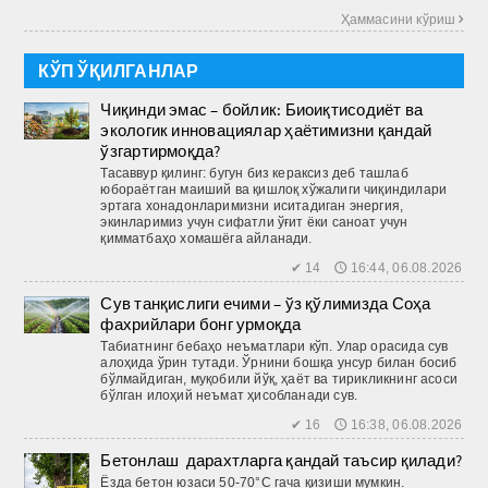
Ҳаммасини кўриш 
КЎП ЎҚИЛГАНЛАР
Чиқинди эмас – бойлик: Биоиқтисодиёт ва
экологик инновациялар ҳаётимизни қандай
ўзгартирмоқда?
Тасаввур қилинг: бугун биз кераксиз деб ташлаб
юбораётган маиший ва қиш­лоқ хўжалиги чиқиндилари
эртага хонадонларимизни иситадиган энергия,
экинларимиз учун сифатли ўғит ёки саноат учун
қимматбаҳо хомашёга айланади.
✔ 14 🕔 16:44, 06.08.2026
Сув танқислиги ечими – ўз қўлимизда Соҳа
фахрийлари бонг урмоқда
Табиатнинг бебаҳо неъматлари кўп. Улар орасида сув
алоҳида ўрин тутади. Ўрнини бошқа унсур билан босиб
бўлмайдиган, муқобили йўқ, ҳаёт ва тирикликнинг асоси
бўлган илоҳий неъмат ҳисобланади сув.
✔ 16 🕔 16:38, 06.08.2026
Бетонлаш дарахтларга қандай таъсир қилади?
Ёзда бетон юзаси 50-70°C гача қизиши мумкин.