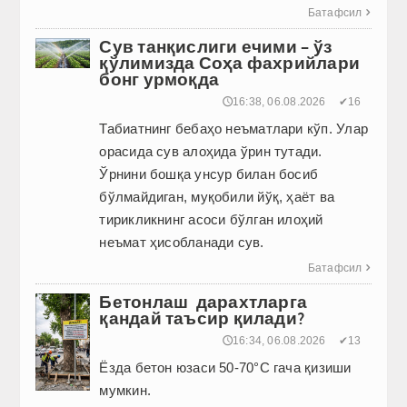
Батафсил

Сув танқислиги ечими – ўз
қўлимизда Соҳа фахрийлари
бонг урмоқда
🕔16:38, 06.08.2026
✔16
Табиатнинг бебаҳо неъматлари кўп. Улар
орасида сув алоҳида ўрин тутади.
Ўрнини бошқа унсур билан босиб
бўлмайдиган, муқобили йўқ, ҳаёт ва
тирикликнинг асоси бўлган илоҳий
неъмат ҳисобланади сув.
Батафсил

Бетонлаш дарахтларга
қандай таъсир қилади?
🕔16:34, 06.08.2026
✔13
Ёзда бетон юзаси 50-70°C гача қизиши
мумкин.