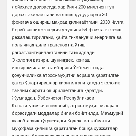
лойиҳаси доирасида ҳар йили 200 миллион туп
дарахт экилаётгани ва яшил ҳудудларни 30
фоизгача ошириш мақсад қилинаётгани, 2030 йилга
бориб «яшил» энергия улушини 54 фоизга етказиш
режалаштирилгани, қайта тикланувчи энергияга ва
ноль чиқиндили транспортга ўтиш
рағбатлантирилаётганини таъкидлади.
Экология вазири, шунингдек, кенгаш
иштирокчилари эътиборини Ўзбекистонда
қонунчиликка атроф-муҳитни асрашга қаратилган
қатор ўзгартиришлар киритилгани ҳамда экологик
таълим сифати оширилаётганига қаратди.
Жумладан, Ўзбекистон Республикаси
Конституцияси янгиланиб, атроф-муҳитни асраш
борасидаги моддалар билан бойитилди, Маъмурий
жавобгарлик тўғрисидаги Кодекс ва табиатни
муҳофаза қилишга қаратилган бошқа ҳужжатлар
экологик барқарорликни янада мустаҳкамлаш