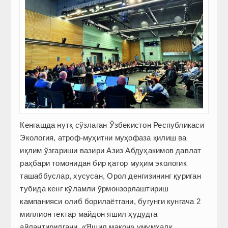
Кенгашда нутқ сўзлаган Ўзбекистон Рес­публикаси
Экология, атроф-муҳитни муҳофаза қилиш ва
иқлим ўзгариши вазири Азиз ­Абдуҳакимов давлат
раҳбари томонидан бир қатор муҳим экологик
ташаббуслар, хусусан, Орол денгизининг қуриган
тубида кенг кўламли ўрмонзорлаштириш
кампанияси олиб борилаётгани, бугунги кунгача 2
миллион гектар майдон яшил ҳудудга
айлантирилгани, «Яшил макон» умумхалқ