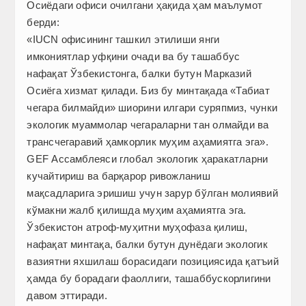
Осиёдаги офиси очилгани ҳақида ҳам маълумот
берди:
«IUCN офисининг ташкил этилиши янги
имкониятлар уфқини очади ва бу ташаббус
нафақат Ўзбекистонга, балки бутун Марказий
Осиёга хизмат қилади. Биз бу минтақада «Табиат
чегара билмайди» шиорини илгари суряпмиз, чунки
экологик муаммолар чегараларни тан олмайди ва
транс­чегаравий ҳамкорлик муҳим аҳамиятга эга».
GEF Ассамблеяси глобал экологик ҳаракатларни
кучайтириш ва барқарор ривожланиш
мақсадларига эришиш учун зарур бўлган молиявий
кўмакни жалб қилишда муҳим аҳамиятга эга.
Ўзбекистон атроф-муҳитни муҳофаза қилиш,
нафақат минтақа, балки бутун дунёдаги экологик
вазиятни яхшилаш борасидаги позициясида қатъий
ҳамда бу борадаги фаоллиги, ташаббускорлигини
давом эттиради.