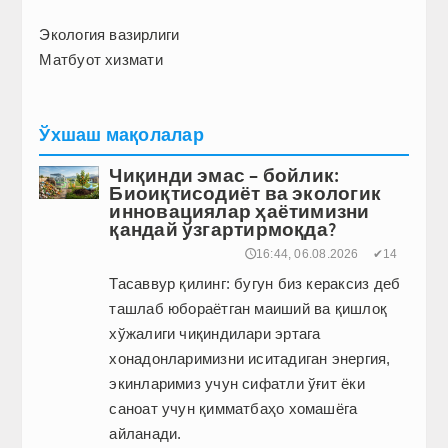
Экология вазирлиги
Матбуот хизмати
Ўхшаш мақолалар
Чиқинди эмас – бойлик:
Биоиқтисодиёт ва экологик
инновациялар ҳаётимизни
қандай ўзгартирмоқда?
🕔16:44, 06.08.2026
✔14
Тасаввур қилинг: бугун биз кераксиз деб
ташлаб юбораётган маиший ва қиш­лоқ
хўжалиги чиқиндилари эртага
хонадонларимизни иситадиган энергия,
экинларимиз учун сифатли ўғит ёки
саноат учун қимматбаҳо хомашёга
айланади.