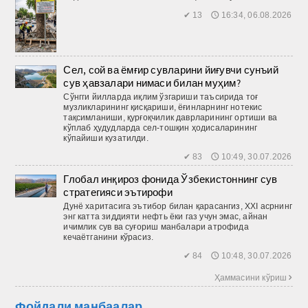
✔ 13 🕔 16:34, 06.08.2026
Сел, сой ва ёмғир сувларини йиғувчи сунъий
сув ҳавзалари нимаси билан муҳим?
Сўнгги йилларда иқлим ўзгариши таъсирида тоғ
музликларининг қисқариши, ёғинларнинг нотекис
тақсимланиши, қурғоқчилик даврларининг ортиши ва
кўплаб ҳудудларда сел-тош­қин ҳодисаларининг
кўпайиши кузатилди.
✔ 83 🕔 10:49, 30.07.2026
Глобал инқироз фонида Ўзбекистоннинг сув
стратегияси эътирофи
Дунё харитасига эътибор билан қарасангиз, XXI асрнинг
энг катта зиддияти нефть ёки газ учун эмас, айнан
ичимлик сув ва суғориш манбалари атрофида
кечаётганини кўрасиз.
✔ 84 🕔 10:48, 30.07.2026
Ҳаммасини кўриш 
Фойдали манбаалар