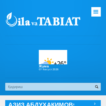
☰
Бош саҳифа
Таҳририят
Газета ҳақида
Раҳбарият
Бўлимлар
Жума
07-Август 2026
Обуна
Алоқа
Эко медиа
АЗИЗ АБДУҲАКИМОВ:
