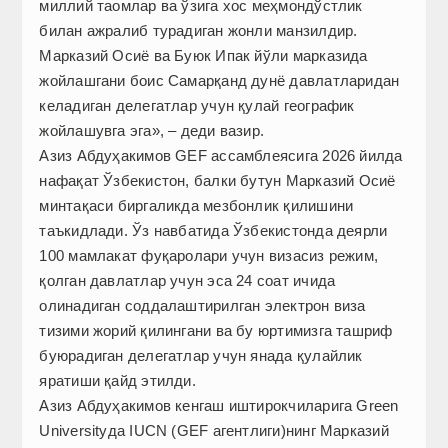
миллий таомлар ва ўзига хос меҳмондўстлик
билан ажралиб турадиган жонли манзилдир.
Марказий Осиё ва Буюк Ипак йўли марказида
жойлашгани боис Самарқанд дунё давлатларидан
келадиган делегатлар учун қулай географик
жойлашувга эга», – деди вазир.
Азиз Абдуҳакимов GEF ассамблеясига 2026 йилда
нафақат Ўзбекистон, балки бутун Марказий Осиё
минтақаси биргаликда мезбонлик қилишини
таъкидлади. Ўз навбатида Ўзбекистонда деярли
100 мамлакат фуқаролари учун визасиз режим,
қолган давлатлар учун эса 24 соат ичида
олинадиган соддалаштирилган электрон виза
тизими жорий қилингани ва бу юртимизга ташриф
буюрадиган делегатлар учун янада қулайлик
яратиши қайд этилди.
Азиз Абдуҳакимов кенгаш иштирокчиларига Green
Universityда IUCN (GEF агентлиги)нинг Марказий