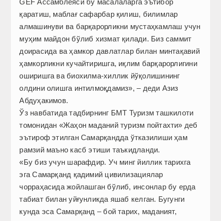
GEF Ассамблеяси бу масалаларга эътибор
қаратиш, маблағ сафарбар қилиш, билимлар
алмашинуви ва барқарорликни мустаҳкамлаш учун
муҳим майдон бўлиб хизмат қилади. Биз саммит
доирасида ва ҳамкор давлатлар билан минтақавий
ҳамкорликни кучайтиришга, иқлим барқарорлигини
оширишга ва биохилма-хиллик йўқолишининг
олдини олишга интилмоқдамиз», – деди Азиз
Абдуҳакимов.
Ўз навбатида тадбирнинг БМТ Туризм ташкилоти
томонидан «Жаҳон маданий туризм пойтахти» деб
эътироф этилган Самарқандда ўтказилиши ҳам
рамзий маъно касб этиши таъкидланди.
«Бу биз учун шарафдир. Уч минг йиллик тарихга
эга Самарқанд қадимий цивилизациялар
чорраҳасида жойлашган бўлиб, инсонлар бу ерда
табиат билан уйғунликда яшаб келган. Бугунги
кунда эса Самарқанд – бой тарих, маданият,