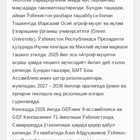
мақсадида такомиллаштирилди. Бундан ташқари,
айнан Ўзбекистон раҳбари ташаббуси билан
Тошкентда Марказий Осиё атроф-муҳит ва иқлим
ўзгаришини ўрганиш университети (Green
University), Ўзбекистон Республикаси Президенти
ҳузурида Иқлим кенгаши ва Миллий иқлим маркази
ташкил этилди. 2025 йил эса «Атроф-муҳитни
асраш ҳамда «яшил» иқтисодиёт йили» деб эълон
қилинди. Бундан ташқари, БМТ Бош
Ассамблеясининг қатор резолюциялари,
жумладан, 2027 – 2036 йиллар оралиғида ўрмон ва
ерларни тиклашга оид резолюция илгари
сурилмоқда.
Кенгашда 2026 йилда GEFнинг 8-ассамблеяси ва
GEF Кенгашининг 71-йиғилиши Ўзбекистонда,
Самарқандда ўтказилиши ҳақида қарор қабул
қилинди. Ўз навбатида Азиз Абдуҳакимов Ўзбекис­