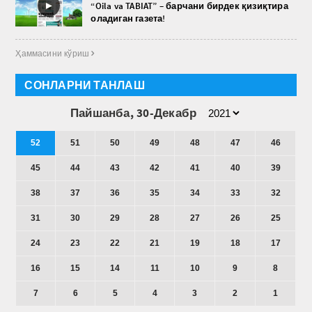
►
“Oila va TABIAT” – барчани бирдек қизиқтира
оладиган газета!
Ҳаммасини кўриш 
СОНЛАРНИ ТАНЛАШ
Пайшанба, 30-Декабр
52
51
50
49
48
47
46
45
44
43
42
41
40
39
38
37
36
35
34
33
32
31
30
29
28
27
26
25
24
23
22
21
19
18
17
16
15
14
11
10
9
8
7
6
5
4
3
2
1