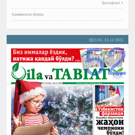
Батафсил

Ҳаммасино кўриш
21:41, 31.12.2021
🕔
52