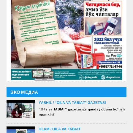
ЭКО МЕДИА
YASHIL / “OILA VA TABIAT” GAZETASI
►
“Oila va TABIAT” gazetasiga qanday obuna bo‘lish
mumkin?
OLAM / OILA VA TABIAT