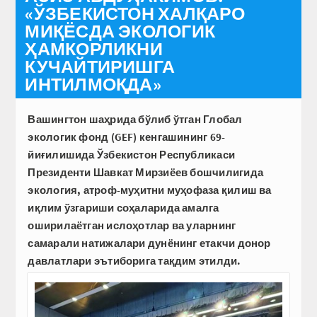
«ЎЗБЕКИСТОН ХАЛҚАРО
МИҚЁСДА ЭКОЛОГИК
ҲАМКОРЛИКНИ
КУЧАЙТИРИШГА
ИНТИЛМОҚДА»
Вашингтон шаҳрида бўлиб ўтган Глобал
экологик фонд (GEF) кенгашининг 69-
йиғилишида Ўзбекистон Республикаси
Президенти­ ­Шавкат Мирзиёев бошчилигида
экология, атроф-муҳитни муҳофаза қилиш ва
иқлим ўзгариши соҳаларида амалга
оширилаётган ­ислоҳотлар ва уларнинг
самарали натижалари дунёнинг етакчи донор
давлатлари эътиборига тақдим этилди.