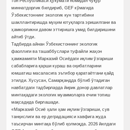
тон Республикаси ҳукумати номидан чуқур
миннатдорлик билдириб, GEF кўмагида
Ўзбекистоннинг экологик кун тартибини
шакллантиришда муҳим ютуқларга эришилгани ва
ҳамкорликни давом эттиришга умид билдиришини
айтиб ўтди.
Тадбирда айнан Ўзбекистоннинг экологик
фаоллиги ва ташаббуслари туфайли жаҳон
ҳамжамияти Марказий Осиёдаги иқлим ўзгариши
сабабларига қарши кураш ва оқибатларини
юмшатиш масаласига эътибор қаратаётгани қайд
этилди. Хусусан, Самарқандда бўлиб ўтадиган
навбатдаги тадбирларда йирик донор давлатлар
минтақадаги экологик муаммоларга ечим топиш
мақсадида бирлашади.
«Марказий Осиё ҳали ҳам иқлим ўзгариши, сув
танқислиги ва ер деградацияси хавфига жуда
таъсирчан минтақа бўлиб қолмоқда. 2026 йилдаги