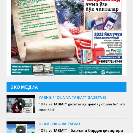
ЭКО МЕДИА
YASHIL / “OILA VA TABIAT” GAZETASI
►
“Oila va TABIAT” gazetasiga qanday obuna bo‘lish
mumkin?
OLAM / OILA VA TABIAT
►
“Oila va TABIAT” – барчани бирдек қизиқтира