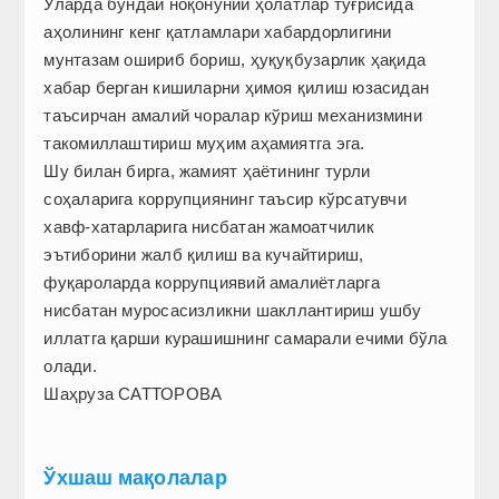
Уларда бундай ноқонуний ҳолатлар тўғрисида
аҳолининг кенг қатламлари хабардорлигини
мунтазам ошириб бориш, ҳуқуқбузарлик ҳақида
хабар берган кишиларни ҳимоя қилиш юзасидан
таъсирчан амалий чоралар кўриш механизмини
такомиллаштириш муҳим аҳамиятга эга.
Шу билан бирга, жамият ҳаётининг турли
соҳаларига коррупциянинг таъсир кўрсатувчи
хавф-хатарларига нисбатан жамоатчилик
эътиборини жалб қилиш ва кучайтириш,
фуқароларда коррупциявий амалиётларга
нисбатан муросасизликни шакллантириш ушбу
иллатга қарши курашишнинг самарали ечими бўла
олади.
Шаҳруза САТТОРОВА
Ўхшаш мақолалар