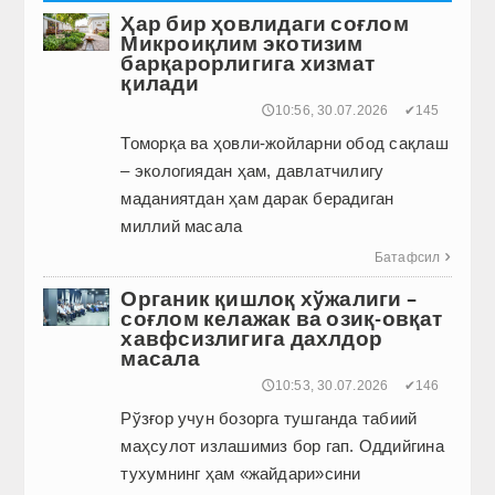
Ҳар бир ҳовлидаги соғлом
Микроиқлим экотизим
барқарорлигига хизмат
қилади
🕔10:56, 30.07.2026
✔145
Томорқа ва ҳовли-жойларни обод сақлаш
– экологиядан ҳам, давлатчилигу
маданиятдан ҳам дарак берадиган
миллий масала
Батафсил

Органик қишлоқ хўжалиги –
соғлом келажак ва озиқ-овқат
хавфсизлигига дахлдор
масала
🕔10:53, 30.07.2026
✔146
Рўзғор учун бозорга тушганда табиий
маҳсулот излашимиз бор гап. Оддийгина
тухумнинг ҳам «жайдари»сини