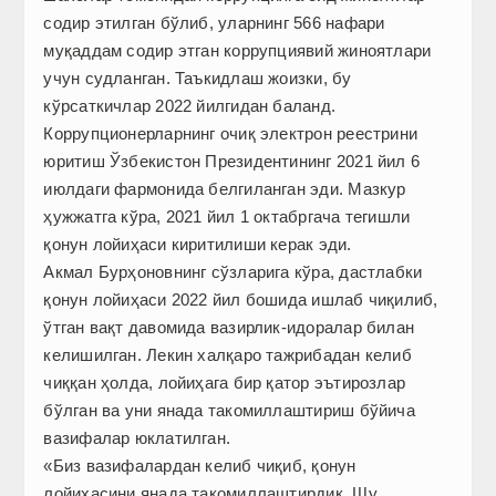
содир этилган бўлиб, уларнинг 566 нафари
муқаддам содир этган коррупциявий жиноятлари
учун судланган. Таъкид­лаш жоизки, бу
кўрсаткичлар 2022 йилгидан баланд.
Коррупционерларнинг очиқ электрон реестрини
юритиш Ўзбекистон Президентининг 2021 йил 6
июлдаги фармонида белгиланган эди. Мазкур
ҳужжатга кўра, 2021 йил 1 октабргача тегишли
қонун лойиҳаси киритилиши керак эди.
Акмал Бурҳоновнинг сўзларига кўра, дастлабки
қонун лойиҳаси 2022 йил бошида ишлаб чиқилиб,
ўтган вақт давомида вазирлик-идоралар билан
келишилган. Лекин халқаро тажрибадан келиб
чиққан ҳолда, лойиҳага бир қатор эътирозлар
бўлган ва уни янада такомиллаштириш бўйича
вазифалар юклатилган.
«Биз вазифалардан келиб чиқиб, қонун
лойиҳасини янада такомиллаштирдик. Шу