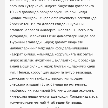
поғонага кўтарилиб, индекс баҳосида қаторасига
10 йил давомида барқарор ўсишга эришилди.
Бундан ташқари, «Open data inventory» рейтингида
Ўзбекистон 195 та давлат ичида 30-ўринни
эгаллаб, аввалги йилларга нисбатан 15 поғонага
кўтарилди, Марказий Осиё давлатлари ичида эса
1-ўринни эгаллади. Бироқ давлат бюджети
маблағларининг мақсадли фойдаланилишини
назорат қилиш, жамиятда коррупцияга нисбатан
муросасизлик муҳитини шакллантириш борасида
амалга оширилиши керак бўлган ишларимиз ҳали
кўп. Негаки, коррупция ишончга путур етказади,
демократияни заифлаштиради, иқтисодиёт
ривожига жиддий тўсиқ бўлади ва нотенглик,
камбағаллик, ижтимоий бўлиниш ҳамда экологик
инқирозни янада чуқурлаштиради. Халқимизда эса
қонунчиликни четлаб ўтиб ишни битириш,