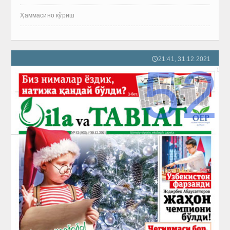
Ҳаммасино кўриш
21:41, 31.12.2021
🕔
52