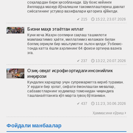
соҳалардан бири ҳисобланади. Шу боис кейинги
йилларда мазкур йўналишни такомиллаштириш давлат
сиёсатининг устувор вазифалари қаторига қўйилди.
✔ 215 🕔 15:22, 23.07.2026
Бизни маҳв этаётган иллат
Куни кеча Жаҳон соғлиқни сақлаш ташкилоти
мамлакатимиз ҳаёти, миллатимиз келажаги билан
боғлиқ оғриқли бир маълумотни эълон қилди: Ўзбекис­
тонда катта ёшли аҳолининг 64 фоизи ортиқча вазнга
эга.
✔ 237 🕔 13:22, 20.07.2026
Озиқ-овқат исрофи ортидаги инсонийлик
инқирози
Кундалик харидлар учун супремаркетга кириб тураман.
У ердаги бир ҳолат, сифати ёмонлашган мевалар,
сабзавотларнинг ходимлар томонидан чиқиндига
ташланаётганига кўп марта гувоҳ бўлганман.
✔ 437 🕔 11:23, 30.06.2026
Ҳаммасини кўриш 
Фойдали манбаалар