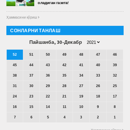
оладиган газета!
Ҳаммасини кўриш 
СОНЛАРНИ ТАНЛАШ
Пайшанба, 30-Декабр
52
51
50
49
48
47
46
45
44
43
42
41
40
39
38
37
36
35
34
33
32
31
30
29
28
27
26
25
24
23
22
21
19
18
17
16
15
14
11
10
9
8
7
6
5
4
3
2
1