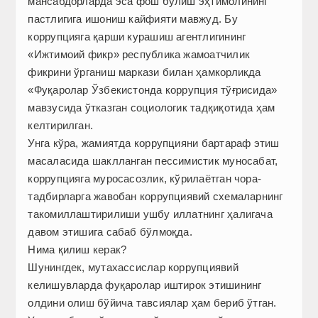
мансабдорларда эса фош бўлиш эҳтимолининг
пастлигига ишониш кайфияти мавжуд. Бу
коррупцияга қарши курашиш агентлигининг
«Ижтимоий фикр» республика жамоатчилик
фикрини ўрганиш маркази билан ҳамкорликда
«Фуқаролар Ўзбекистонда коррупция тўғрисида»
мавзусида ўтказган социологик тадқиқотида ҳам
келтирилган.
Унга кўра, жамиятда коррупцияни бартараф этиш
масаласида шаклланган пессимистик муносабат,
коррупцияга муросасозлик, кўрилаётган чора-
тадбирларга жавобан коррупциявий схемаларнинг
такомиллаштирилиши ушбу иллатнинг ҳалигача
давом этишига сабаб бўлмоқда.
Нима қилиш керак?
Шунингдек, мутахассислар коррупциявий
келишувларда фуқаролар иштирок этишининг
олдини олиш бўйи­ча тавсиялар ҳам бериб ўтган.