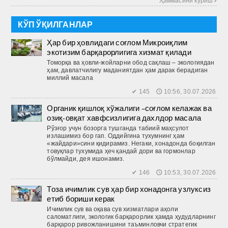
Ҳаммасини кўриш 
КЎП ЎҚИЛГАНЛАР
Ҳар бир ҳовлидаги соғлом Микроиқлим
экотизим барқарорлигига хизмат қилади
Томорқа ва ҳовли-жойларни обод сақлаш – экологиядан
ҳам, давлатчилигу маданиятдан ҳам дарак берадиган
миллий масала
✔ 145 🕔 10:56, 30.07.2026
Органик қишлоқ хўжалиги –соғлом келажак ва
озиқ-овқат хавфсизлигига дахлдор масала
Рўзғор учун бозорга тушганда табиий маҳсулот
излашимиз бор гап. Оддийгина тухумнинг ҳам
«жайдари»сини қидирамиз. Негаки, хонадонда боқилган
товуқлар тухумида ҳеч қандай дори ва гормонлар
бўлмайди, дея ишонамиз.
✔ 146 🕔 10:53, 30.07.2026
Тоза ичимлик сув ҳар бир хонадонга узлуксиз
етиб бориши керак
Ичимлик сув ва оқава сув хизматлари аҳоли
саломатлиги, экологик барқарорлик ҳамда ҳудудларнинг
барқарор ривожланишини таъминловчи стратегик