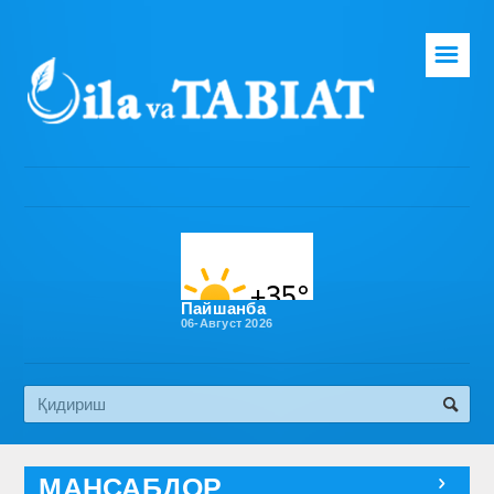
☰
Бош саҳифа
Таҳририят
Газета ҳақида
Раҳбарият
Бўлимлар
Пайшанба
06-Август 2026
Обуна
Алоқа
Эко медиа
МАНСАБДОР
