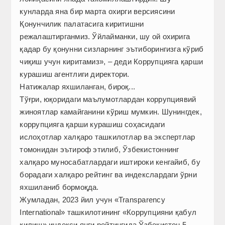
кунларда яна бир марта охирги версиясини
Қонунчилик палатасига киритишни
режалаштирганмиз. Ўйлайманки, шу ой охирига
қадар бу қонунни сизларнинг эътиборингизга кўриб
чиқиш учун киритамиз», – деди Коррупцияга қарши
курашиш агентлиги директори.
Натижалар яхшиланган, бироқ...
Тўғри, юқоридаги маълумотлардан коррупциявий
жиноятлар камайганини кўриш мумкин. Шунингдек,
коррупцияга қарши курашиш соҳасидаги
ислоҳотлар халқаро ташкилотлар ва экспертлар
томонидан эътироф этилиб, Ўзбекистоннинг
халқаро муносабатлардаги иштироки кенгайиб, бу
борадаги халқаро рейтинг ва индекслардаги ўрни
яхшиланиб бормоқда.
Жумладан, 2023 йил учун «Transparency
International» ташкилотининг «Коррупцияни қабул
қилиш» индекси янги рейтингида Ўзбекистон 5