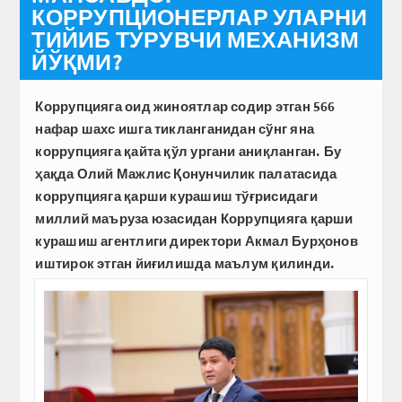
КОРРУПЦИОНЕРЛАР УЛАРНИ
ТИЙИБ ТУРУВЧИ МЕХАНИЗМ
ЙЎҚМИ?
Коррупцияга оид жиноятлар содир этган 566
нафар шахс ишга тикланганидан сўнг яна
коррупцияга қайта қўл ургани аниқланган. Бу
ҳақда Олий Мажлис Қонунчилик палатасида
коррупцияга қарши курашиш тўғрисидаги
миллий маъруза юзасидан Коррупцияга қарши
курашиш агентлиги директори Акмал Бурҳонов
иштирок этган йиғилишда маълум қилинди.