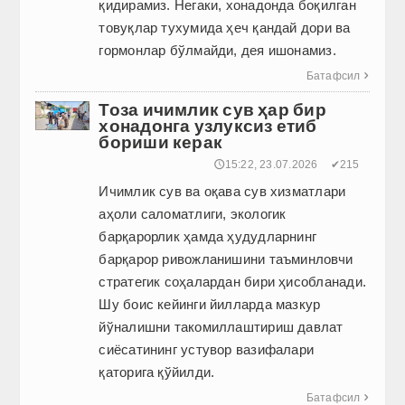
қидирамиз. Негаки, хонадонда боқилган
товуқлар тухумида ҳеч қандай дори ва
гормонлар бўлмайди, дея ишонамиз.
Батафсил

Тоза ичимлик сув ҳар бир
хонадонга узлуксиз етиб
бориши керак
🕔15:22, 23.07.2026
✔215
Ичимлик сув ва оқава сув хизматлари
аҳоли саломатлиги, экологик
барқарорлик ҳамда ҳудудларнинг
барқарор ривожланишини таъминловчи
стратегик соҳалардан бири ҳисобланади.
Шу боис кейинги йилларда мазкур
йўналишни такомиллаштириш давлат
сиёсатининг устувор вазифалари
қаторига қўйилди.
Батафсил
