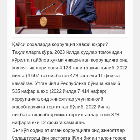
Қайси соҳаларда коррупция хавфи юқори?
Таҳлилларга кўра, 2023 йилда судлар томонидан
кўрилган айблов ҳукми чиқарилган коррупцияга оид
жиноят ишлари сони 4 128 тани ташкил қилиб, 2022
йилга (4 607 та) нисбатан 479 тага ёки 11 фоизга
камайган. Ўтган йили Республика бўйича жами 6
535 нафар шахс (2022 йилда 7 414 нафар)
коррупцияга оид жиноятлар учун жиноий
жавобгарликка тортилган бўлиб, 2022 йилга
нисбатан жавобгарликка тортилганлар сони 879
нафарга ёки 12 фоизга камайган.
Энг кўп содир этилган коррупция­га оид жиноятлар
ўзлаштириш ёки растрата йўли билан талон-торож