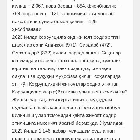
қилиш – 2 067, пора бериш – 894, фирибгарлик –
769, пора олиш – 121 ва ҳокимият ёки мансаб
ваколатини суиистеъмол қилиш – 125
ҳисобланади.
2023 йилда коррупцияга оид жиноят содир этган
шахслар сони Андижон (971), Сирдарё (472),
Сурхондарё (332) вилоятларида ошган. Соҳалар
кесимида ўтказилган таҳлилларга кўра, хўжалик
юритиш ва таълим, банк соҳасида, соғлиқни
сақлаш ва ҳуқуқни муҳофаза қилиш соҳаларида
энг кўп Коррупциявий жиноятлар содир этилган.
Коррупционерлар рўйхатини тузиш нега кечикяпти?
Жиноятлар таҳлили кўрсатишича, муқаддам
судланган шахсларнинг давлат хизматига қабул
қилиниши улар томонидан қайта жиноят содир
этилишига имконият яратиб бермоқда. Жумладан,
2023 йилда 1 146 нафар муқаддам судланган
шахслар томонидан коррупцияга оид жиноятлар