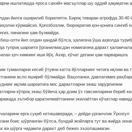
ларни ишлатишда «роса сахий» масъуллар шу оддий ҳақиқатни 
лдан-йилга оширилиб бориляпти. Бироқ теварак-атрофда 30-40 
иҳолни кўрмайсиз. Қоғозбозлик, бюрократия қон-қонига сингиб к
нгиз, пинагини ҳам бузмайди.
беш-олти йил олдин қандай бўлса, ҳалигача ўша аҳволда туриб
да тупроқ шароити ўрганилмасдан номигагина дарахт қаламчал
илан ҳеч кимнинг иши йўқ. Ахир, кўчат дегани ҳам парваришга
м туманларни кесиб ўтувчи катта йўлларнинг четига иқлим ва 
ётганини асло яшириб бўлмайди. Ваҳоланки, давлатимиз раҳбар
уднинг иқлим шароитига мос дарахтларни экиш зарурлигини
чатларни кўпроқ экиш бўйича ҳар доим ўз тавсияларини бериб ке
аражада эътибор қаратилмаётганини экилаётган кўчатлар навид
чаларини ерга суқиб кетишаверади, – дейди урганчлик Ўрозгул
агани боис шўрланган бўлса, бундай жойларга тут ва жийда экка
х ва шўрга чидамли дарахт деб бежиз эъзолашмаган.