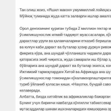
Тан олиш жоиз, «Яшил макон» умуммиллий лойиҳаси
Мўйноқ туманида жуда катта залварли ишлар амалг
Орол денгизининг қуриган тубида 2 миллион гектар 
ўсимликшунослик илмий-тадқиқот муассасалари, кўн
дарахтлар уруғи ва қаламчаларини етказиб беришган
ва юлғун каби дарахт ва буталар ҳозир дуркун рив
фикрига кўра, ана шундай чўлланишга чидамли дарах
қаторасига экиб чиқилса, жуда самарали иш бўлар э
бўйларига ана шундай дарахт ва буталар экилса, ко
Ижтимоий тармоқлардаги Хитой ва Африкада ана шун
ўсимликшунослар томонидан кўкаламзорлаштирилган
туриб ўйланиб қоласан киши. «Наҳотки, бундай саво
келаверади.
Албатта, бизда хитойлик ва африкаликлар бажарган
Бунинг учун биринчи навбатда кўнгилли табиатсева
мутасаддилар шинам ишхоналаридаги юмшоққина оро