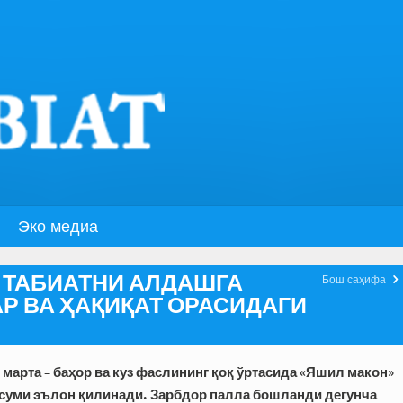
Эко медиа
 ТАБИАТНИ АЛДАШГА
Бош саҳифа
Р ВА ҲАҚИҚАТ ОРАСИДАГИ
марта – баҳор ва куз фаслининг қоқ ўртасида «Яшил макон»
суми эълон қилинади. Зарбдор палла бошланди дегунча