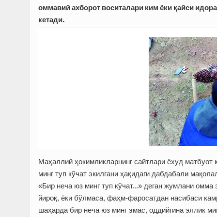
оммавий ахборот воситалари ким ёки қайси идора 
кетади.
Маҳаллий ҳокимликларнинг сайтлари ёхуд матбуот 
минг туп кўчат экилгани ҳақидаги дабдабали мақола
«Бир неча юз минг туп кўчат...» деган жумлани омм
йироқ, ёки бўлмаса, фаҳм-фаросатдан насибаси камр
шаҳарда бир неча юз минг эмас, оддийгина эллик ми