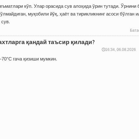
еъматлари кўп. Улар орасида сув алоҳида ўрин тутади. Ўрнини
ўлмайдиган, муқобили йўқ, ҳаёт ва тирикликнинг асоси бўлган 
 сув.
Бата
хтларга қандай таъсир қилади?
🕔16:34, 06.08.2026
-70°C гача қизиши мумкин.