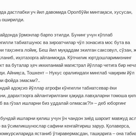
да дастлабки уч йил давомида Оролбўйи минтақаси, хусусан,
а оширилди.
майдонда ўрмонлар барпо этилди. Бунинг учун кўплаб
гилли табиатшунос ва зироатчилар чўл зонасига мос бута ва
и таҳсинга лойиқ. Беш йил муқаддам экилган саксовул, сўзан, 
ожланиб, иҳотазорга айланмоқда. Кўпчилик юртдошларимизнинг
т ва буталар ҳеч иккиланмай магистрал йўллар четига бир неч
ди. Айниқса, Тошкент – Нукус оралиғидаги минглаб чақирим йўл
ни фойда эмасми?..
дай адоқсиз йўллар атрофи кўнгилли табиатсевар ёки
и, дарахтзорга айлантирилгани ҳақида лавҳаларни томоша қил
б ва гўзал ишларни биз уддалай олмасак?!» – деб юборгинг
 бундай ишларни қилиш учун ўн чандон зиёд шароит мавжуд ас
р ва ўсимликшунослар сафини кенгайтириш зарур. Қолаверса,
мкурсиларида ястаниб ўтиравермасдан, ташқарига – она таби