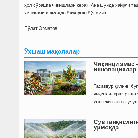
ҳол сўрашга чиқишлари керак. Ана шунда хайрли та
чинакамига амалда бажарган бўламиз.
Пўлат Эрматов
Ўхшаш мақолалар
Чиқинди эмас 
инновациялар 
Тасаввур қилинг: бу
чиқиндилари эртага
ўғит ёки саноат учу
Сув танқислиг
урмоқда