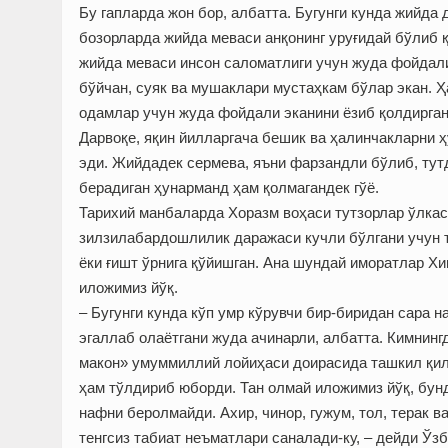
Бу гапларда жон бор, албатта. Бугунги кунда жийд
бозорларда жийда меваси анқонинг уруғидай бўлиб 
жийда меваси инсон саломатлиги учун жуда фойдали
бўйчан, суяк ва мушаклари мустаҳкам бўлар экан. 
одамлар учун жуда фойдали эканини ёзиб қолдирган
Дарвоқе, яқин йилларгача бешик ва ҳалинчакларни 
эди. Жийдадек сермева, яъни фарзандли бўлиб, тутд
берадиган ҳунарманд ҳам қолмагандек гўё.
Тарихий манбаларда Хоразм воҳаси тутзорлар ўлкас
зилзилабардошлилик даражаси кучли бўлгани учун т
ёки ғишт ўрнига қўйишган. Ана шундай иморатлар Хи
иложимиз йўқ.
– Бугунги кунда кўп умр кўрувчи бир-биридан сара 
эгаллаб олаётгани жуда ачинарли, албатта. Кимнин
макон» умуммиллий лойиҳаси доирасида ташкил қили
ҳам тўлдириб юборди. Тан олмай иложимиз йўқ, бунд
нафни беролмайди. Ахир, чинор, гужум, тол, терак 
тенгсиз табиат неъматлари саналади-ку, – дейди Ў