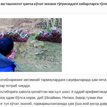
ва ташкилот қанча кўчат эккани тўғрисидаги хабарларга тўл
котибларининг ижтимоий тармоқлардаги саҳифаларида ҳам неча
лар потраб чиқади.
а эътиборига ҳавола қилаётган масъул шахс ё оддий арифметика
оқ одам бўлса керак, деб ўйлайман. Негаки, бирор туман ёки
нг туп кўчат экилиб, парваришланганида ҳам ўша жой қисқа дав