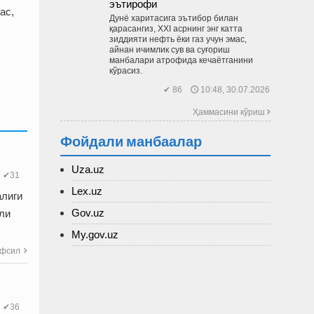
эътирофи
ас,
Дунё харитасига эътибор билан
қарасангиз, XXI асрнинг энг катта
зиддияти нефть ёки газ учун эмас,
айнан ичимлик сув ва суғориш
манбалари атрофида кечаётганини
кўрасиз.
✔ 86 🕔 10:48, 30.07.2026
Ҳаммасини кўриш 
Фойдали манбаалар
Uza.uz
✔31
Lex.uz
алиги
Gov.uz
ли
My.gov.uz
фсил

✔36