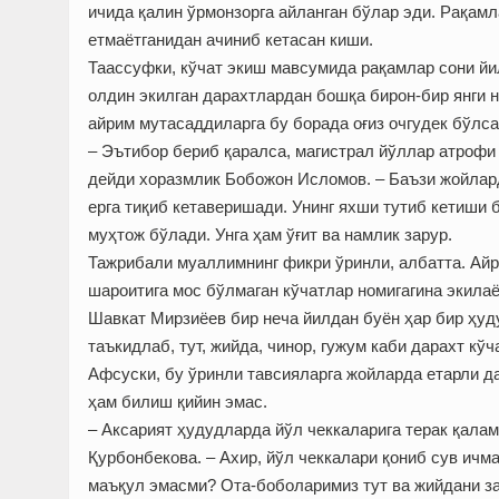
ичида қалин ўрмонзорга айланган бўлар эди. Рақам
етмаётганидан ачиниб кетасан киши.
Таассуфки, кўчат экиш мавсумида рақамлар сони йи
олдин экилган дарахтлардан бошқа бирон-бир янги н
айрим мутасаддиларга бу борада оғиз очгудек бўлса
– Эътибор бериб қаралса, магистрал йўллар атрофи 
дейди хоразмлик Бобожон Исломов. – Баъзи жойлар
ерга тиқиб кетаверишади. Унинг яхши тутиб кетиши б
муҳтож бўлади. Унга ҳам ўғит ва намлик зарур.
Тажрибали муаллимнинг фикри ўринли, албатта. Айри
шароитига мос бўлмаган кўчатлар номигагина экила
Шавкат Мирзиёев бир неча йилдан буён ҳар бир ҳуд
таъкидлаб, тут, жийда, чинор, гужум каби дарахт кў
Афсуски, бу ўринли тавсияларга жойларда етарли д
ҳам билиш қийин эмас.
– Аксарият ҳудудларда йўл чеккаларига терак қалам
Қурбонбекова. – Ахир, йўл чеккалари қониб сув ичм
маъқул эмасми? Ота-боболаримиз тут ва жийдани за