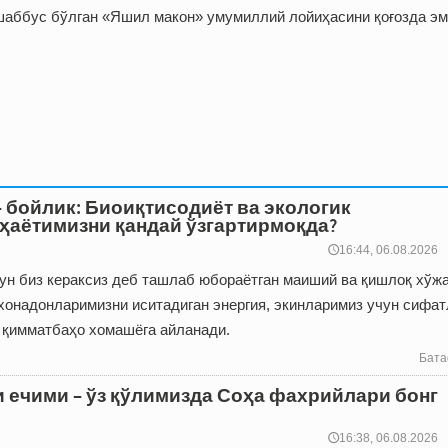
шаббус бўлган «Яшил макон» умумиллий лойиҳасини қоғозда эм
– бойлик: Биоиқтисодиёт ва экологик
ҳаётимизни қандай ўзгартирмоқда?
🕔16:44, 06.08.2026
гун биз кераксиз деб ташлаб юбораётган маиший ва қиш­лоқ хўж
 хонадонларимизни иситадиган энергия, экинларимиз учун сифат
н қимматбаҳо хомашёга айланади.
Бата
и ечими – ўз қўлимизда Соҳа фахрийлари бонг
🕔16:38, 06.08.2026