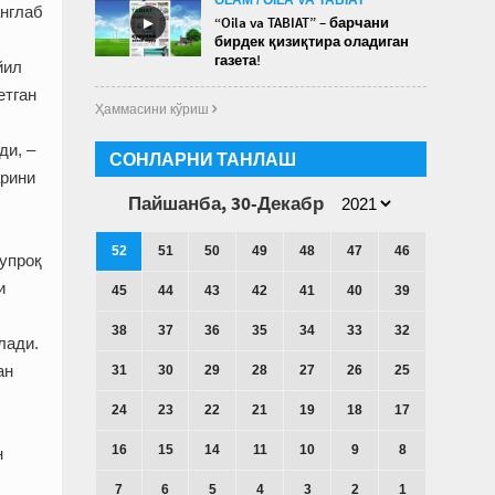
англаб
►
“Oila va TABIAT” – барчани
бирдек қизиқтира оладиган
газета!
йил
етган
Ҳаммасини кўриш 
ди, –
СОНЛАРНИ ТАНЛАШ
арини
Пайшанба, 30-Декабр
52
51
50
49
48
47
46
тупроқ
и
45
44
43
42
41
40
39
38
37
36
35
34
33
32
лади.
ан
31
30
29
28
27
26
25
24
23
22
21
19
18
17
16
15
14
11
10
9
8
н
7
6
5
4
3
2
1