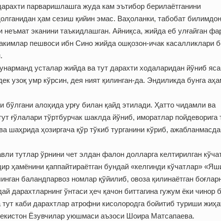
а дарахти парваришлашга жуда кам эътибор берилаётганини
қолганидан ҳам сезиш қийин эмас. Ваҳоланки, табобат билимдо
 неъмат эканини таъкид­лашган. Айниқса, жийда еб улғайган фа
Ҳакимлар пешвоси ибн Сино жийда ошқозон-ичак касалликлари б
.
ҳунарманд усталар жийда ва тут дарахти ходаларидан йўниб яс
ек узоқ умр кўрсин, дея ният қилинган-да. Эндиликда бунга аҳ
и бўлгани алоҳида урғу билан қайд этилади. Ҳатто чидамли ва
ут ғўлалари тўртбурчак шаклда йўниб, иморатлар пойдеворига
ва шаҳрида ҳозиргача қўр тўкиб турганини кўриб, ажабланмасда
навли тутлар ўрнини чет элдан фалон долларга келтирилган кўча
гдир ҳамёнини қаппайтираётган бундай «келгинди кўчатлар» «Яш
нган баландпарвоз номлар қўйилиб, овоза қилинаётган боғлар
ай дарахтларнинг ўнтаси ҳеч қачон биттагина гужум ёки чинор 
ва тут каби дарахтлар атрофни кисолородга бойитиб туриши жиҳ
збекистон Ёзувчилар уюшмаси аъзоси Шоира Матсапаева.