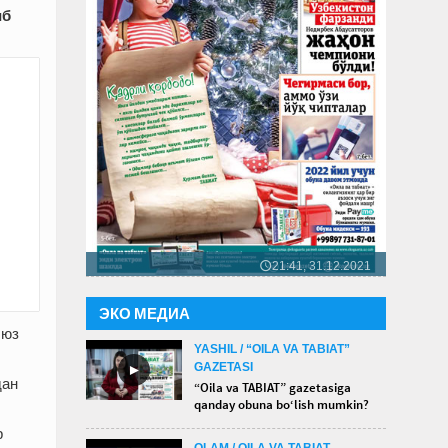
иб
21:41, 31.12.2021
🕔
ЭКО МЕДИА
 юз
YASHIL / “OILA VA TABIAT”
GAZETASI
►
дан
“Oila va TABIAT” gazetasiga
qanday obuna bo‘lish mumkin?
р
OLAM / OILA VA TABIAT