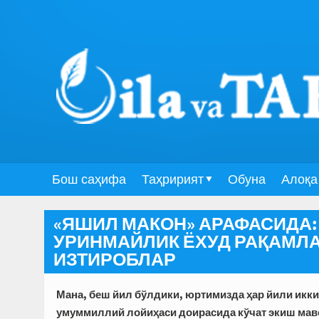
Бош саҳифа
Таҳририят
Обуна
Алоқа
«ЯШИЛ МАКОН» АРАФАСИДА:
УРИНМАЙЛИК ЁХУД РАҚАМЛА
ИЗТИРОБЛАР
Мана, беш йил бўлдики, юртимизда ҳар йили икки 
умуммиллий лойиҳаси доирасида кўчат экиш мав