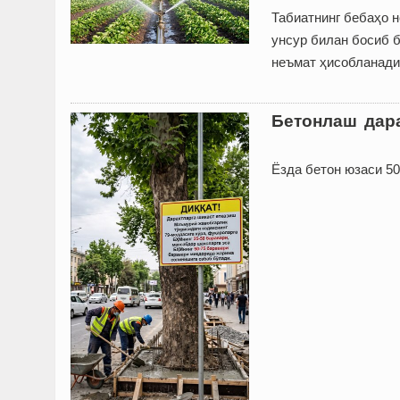
Табиатнинг бебаҳо н
унсур билан босиб б
неъмат ҳисобланади
Бетонлаш дара
Ёзда бетон юзаси 50