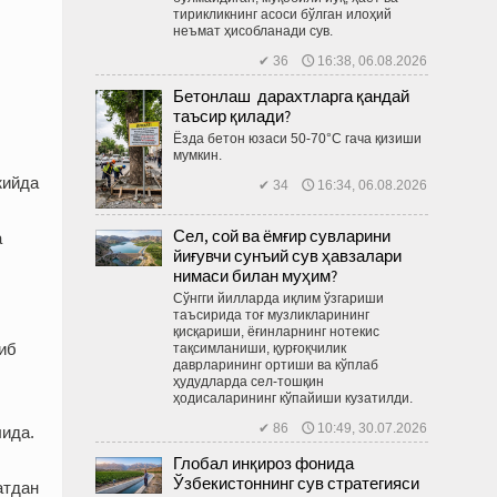
тирикликнинг асоси бўлган илоҳий
неъмат ҳисобланади сув.
✔ 36 🕔 16:38, 06.08.2026
Бетонлаш дарахтларга қандай
таъсир қилади?
Ёзда бетон юзаси 50-70°C гача қизиши
мумкин.
жийда
✔ 34 🕔 16:34, 06.08.2026
Сел, сой ва ёмғир сувларини
а
йиғувчи сунъий сув ҳавзалари
нимаси билан муҳим?
Сўнгги йилларда иқлим ўзгариши
таъсирида тоғ музликларининг
қисқариши, ёғинларнинг нотекис
иб
тақсимланиши, қурғоқчилик
даврларининг ортиши ва кўплаб
ҳудудларда сел-тош­қин
ҳодисаларининг кўпайиши кузатилди.
✔ 86 🕔 10:49, 30.07.2026
лида.
Глобал инқироз фонида
Ўзбекистоннинг сув стратегияси
атдан