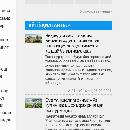
нлари
Ҳаммасини кўриш 
рзанд
КЎП ЎҚИЛГАНЛАР
ор
Чиқинди эмас – бойлик:
ашар
Биоиқтисодиёт ва экологик
инновациялар ҳаётимизни
амият
қандай ўзгартирмоқда?
Тасаввур қилинг: бугун биз кераксиз деб
ташлаб юбораётган маиший ва қиш­лоқ
хўжалиги чиқиндилари эртага
 тош
хонадонларимизни иситадиган энергия,
экинларимиз учун сифатли ўғит ёки
н
саноат учун қимматбаҳо хомашёга
айланади.
тлар
✔ 31 🕔 16:44, 06.08.2026
ил
Сув танқислиги ечими – ўз
қўлимизда Соҳа фахрийлари
ни
бонг урмоқда
берган
Табиатнинг бебаҳо неъматлари кўп.
атидан
Улар орасида сув алоҳида ўрин тутади.
Ўрнини бошқа унсур билан босиб
бўлмайдиган, муқобили йўқ, ҳаёт ва