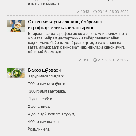
етказиши мумкин.
✔ 1043 🕔 23:16, 26.03.2023
Олтин меъёрни сақланг, байрамни
исрофгарчиликка айлантирманг!
Байрам – совғалар, фестиваллар, севимли фильмлар ва
албатта байрам дастурхонини тайёрлашнинг айни
вақти. Аммо байрам меъёрдан ортиқ овқатланиш ва
катта миқдордаги озиқ-овқат чиқиндилари синонимига
айланиб бормоқда.
✔ 956 🕔 21:12, 29.12.2022
Баҳор шўрваси
Зарур масаллиқлар:
700 грамм мол гўшти,
300 грамм картошка,
1 дона сабзи,
2 дона пиёз,
4 дона қайнатилган тухум,
400 грамм шавель,
ўсимлик ёғи,