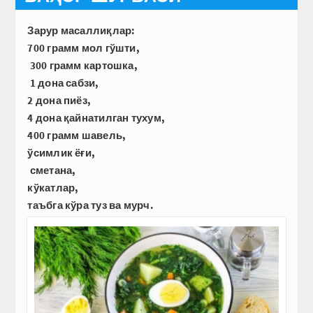
Зарур масаллиқлар:
700 грамм мол гўшти,
300 грамм картошка,
1 дона сабзи,
2 дона пиёз,
4 дона қайнатилган тухум,
400 грамм шавель,
ўсимлик ёғи,
сметана,
кўкатлар,
таъбга кўра туз ва мурч.