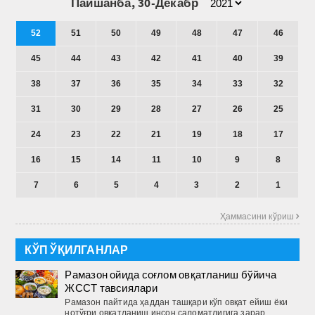
Пайшанба, 30-Декабр
52
51
50
49
48
47
46
45
44
43
42
41
40
39
38
37
36
35
34
33
32
31
30
29
28
27
26
25
24
23
22
21
19
18
17
16
15
14
11
10
9
8
7
6
5
4
3
2
1
Ҳаммасини кўриш 
КЎП ЎҚИЛГАНЛАР
Рамазон ойида соғлом овқатланиш бўйича
ЖССТ тавсиялари
Рамазон пайтида ҳаддан ташқари кўп овқат ейиш ёки
нотўғри овқатланиш инсон саломатлигига зарар