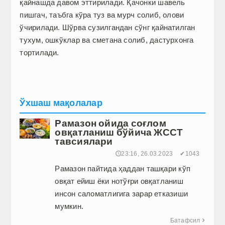
қайнашда давом эттирилади. Қачонки шавель
пишгач, таъбга кўра туз ва мурч солиб, олови
ўчирилади. Шўрва сузилгандан сўнг қайнатилган
тухум, ошкўклар ва сметана солиб, дастурхонга
тортилади.
Ўхшаш мақолалар
Рамазон ойида соғлом
овқатланиш бўйича ЖССТ
тавсиялари
🕔23:16, 26.03.2023
✔1043
Рамазон пайтида ҳаддан ташқари кўп
овқат ейиш ёки нотўғри овқатланиш
инсон саломатлигига зарар етказиши
мумкин.
Батафсил
