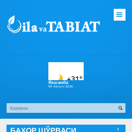
☰
Бош саҳифа
Таҳририят
Газета ҳақида
Раҳбарият
Бўлимлар
Якшанба
09-Август 2026
Обуна
Алоқа
Эко медиа
БАҲОР ШЎРВАСИ
