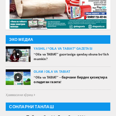
ЭКО МЕДИА
YASHIL / “OILA VA TABIAT” GAZETASI
►
“Oila va TABIAT” gazetasiga qanday obuna bo‘lish
mumkin?
OLAM / OILA VA TABIAT
►
“Oila va TABIAT” – барчани бирдек қизиқтира
оладиган газета!
Ҳаммасини кўриш 
СОНЛАРНИ ТАНЛАШ