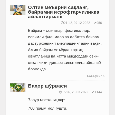
Олтин меъёрни сақланг,
байрамни исрофгарчиликка
айлантирманг!
🕔21:12, 29.12.2022
✔956
Байрам – совғалар, фестиваллар,
севимли фильмлар ва албатта байрам
дастурхонини тайёрлашнинг айни вақти.
Аммо байрам меъёрдан ортиқ
овқатланиш ва катта миқдордаги озиқ-
овқат чиқиндилари синонимига айланиб
бормоқда.
Батафсил

Баҳор шўрваси
🕔15:26, 28.03.2022
✔1144
Зарур масаллиқлар:
700 грамм мол гўшти,