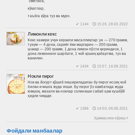
сметана,
кўкатлар,
таъбга кўра туз ва мурч.
✔ 1144 🕔 15:26, 28.03.2022
Лимонли кекс
Кекс хамири учун керакли масаллиқлар: ун — 270 грамм,
тухум — 4 дона, сариёғ ёки маргарин — 200 грамм,
шакар — 200 грамм, 1 дона лимон пўсти қириндиси, 1
дона лимоннинг шарбати, 1 чой қошиқ қабартма, туз ва
ванилин.
✔ 1434 🕔 15:57, 16.09.2021
Нокли пирог
Нок ва йогурт қўшиб пишириладиган бу пирог иссиқ чой
билан ичишга жуда яхши. Бу пирог ўз навбатида жуда
юмшоқ, мазали ва ноклар солиниши сабаб ҳам хушбўй
ҳидли чиқади.
✔ 1366 🕔 14:50, 06.08.2021
Ҳаммасини кўриш 
Фойдали манбаалар