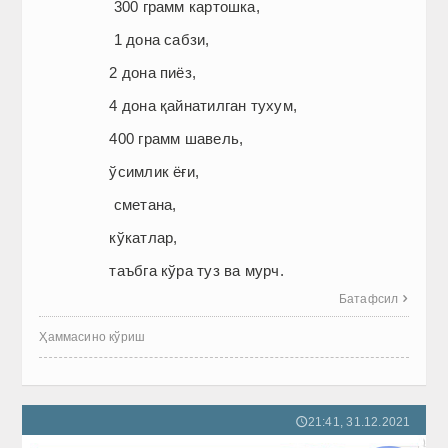
300 грамм картошка,
1 дона сабзи,
2 дона пиёз,
4 дона қайнатилган тухум,
400 грамм шавель,
ўсимлик ёғи,
сметана,
кўкатлар,
таъбга кўра туз ва мурч.
Батафсил

Ҳаммасино кўриш
21:41, 31.12.2021
🕔