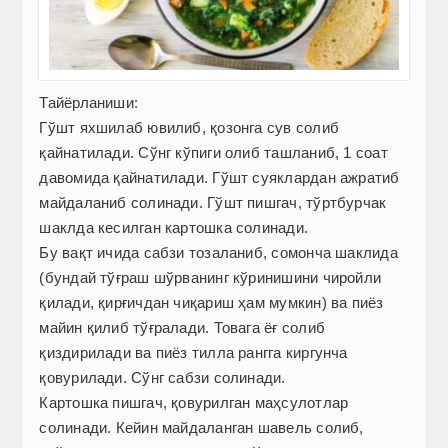
Тайёрланиши:
Гўшт яхшилаб ювилиб, қозонга сув солиб
қайнатилади. Сўнг кўпиги олиб ташланиб, 1 соат
давомида қайнатилади. Гўшт суяклардан ажратиб
майдаланиб солинади. Гўшт пишгач, тўртбурчак
шаклда кесилган картошка солинади.
Бу вақт ичида сабзи тозаланиб, сомонча шаклида
(бундай тўғраш шўрванинг кўринишини чиройли
қилади, қирғичдан чиқариш ҳам мумкин) ва пиёз
майин қилиб тўғралади. Товага ёғ солиб
қиздирилади ва пиёз тилла рангга киргунча
қовурилади. Сўнг сабзи солинади.
Картошка пишгач, қовурилган маҳсулотлар
солинади. Кейин майдаланган шавель солиб,