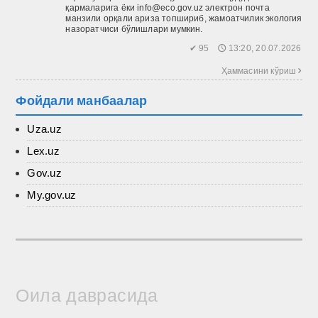
қармаларига ёки info@eco.gov.uz электрон почта
манзили орқали ариза топшириб, жамоатчилик экология
назоратчиси бўлишлари мумкин.
✔ 95 🕔 13:20, 20.07.2026
Ҳаммасини кўриш 
Фойдали манбаалар
Uza.uz
Lex.uz
Gov.uz
My.gov.uz
Оила даврасида