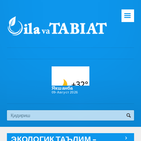
☰
Бош саҳифа
Таҳририят
Газета ҳақида
Раҳбарият
Бўлимлар
Якшанба
09-Август 2026
Обуна
Алоқа
Эко медиа
ЭКОЛОГИК ТАЪЛИМ –
