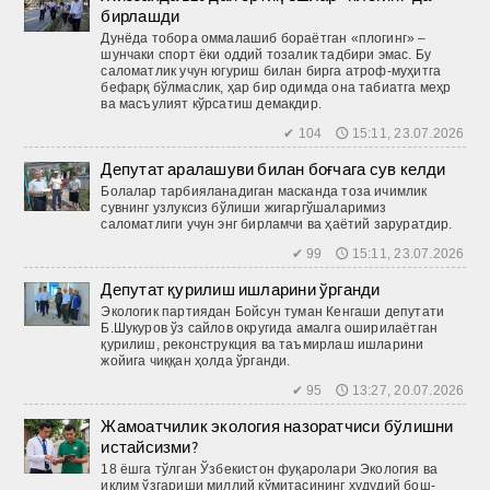
бирлашди
Дунёда тобора оммалашиб бораётган «плогинг» –
шунчаки спорт ёки оддий тозалик тадбири эмас. Бу
саломатлик учун югуриш билан бирга атроф-муҳитга
бефарқ бўлмаслик, ҳар бир одимда она табиатга меҳр
ва масъулият кўрсатиш демакдир.
✔ 104 🕔 15:11, 23.07.2026
Депутат аралашуви билан боғчага сув келди
Болалар тарбияланадиган мас­канда тоза ичимлик
сувнинг узлуксиз бўлиши жигаргўшаларимиз
саломатлиги учун энг бирламчи ва ҳаётий заруратдир.
✔ 99 🕔 15:11, 23.07.2026
Депутат қурилиш ишларини ўрганди
Экологик партиядан Бойсун туман Кенгаши депутати
Б.Шукуров ўз сайлов округида амалга оширилаётган
қурилиш, реконструкция ва таъмирлаш ишларини
жойига чиққан ҳолда ўрганди.
✔ 95 🕔 13:27, 20.07.2026
Жамоатчилик экология назоратчиси бўлишни
истайсизми?
18 ёшга тўлган Ўзбекистон фуқаролари Экология ва
иқлим ўзгариши миллий қўмитасининг ҳудудий бош­