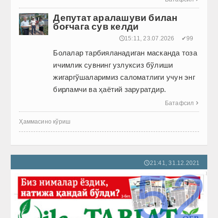
Депутат аралашуви билан
боғчага сув келди
🕔15:11, 23.07.2026
✔99
Болалар тарбияланадиган мас­канда тоза
ичимлик сувнинг узлуксиз бўлиши
жигаргўшаларимиз саломатлиги учун энг
бирламчи ва ҳаётий заруратдир.
Батафсил

Ҳаммасино кўриш
21:41, 31.12.2021
🕔
52