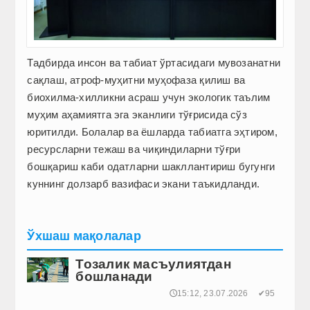
Тадбирда инсон ва табиат ўртасидаги мувозанатни
сақлаш, атроф-муҳитни муҳофаза қилиш ва
биохилма-хилликни асраш учун экологик таълим
муҳим аҳамиятга эга эканлиги тўғрисида сўз
юритилди. Болалар ва ёшларда табиатга эҳтиром,
ресурсларни тежаш ва чиқиндиларни тўғри
бошқариш каби одатларни шакллантириш бугунги
куннинг долзарб вазифаси экани таъкидланди.
Ўхшаш мақолалар
Тозалик масъулиятдан
бошланади
🕔15:12, 23.07.2026
✔95