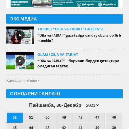
ЭКО МЕДИА
YASHIL / “OILA VA TABIAT” GAZETASI
►
“Oila va TABIAT” gazetasiga qanday obuna bo‘lish
mumkin?
OLAM / OILA VA TABIAT
►
“Oila va TABIAT” – барчани бирдек қизиқтира
оладиган газета!
Ҳаммасини кўриш 
СОНЛАРНИ ТАНЛАШ
Пайшанба, 30-Декабр
52
51
50
49
48
47
46
45
44
43
42
41
40
39