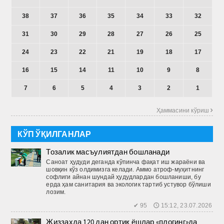
38
37
36
35
34
33
32
31
30
29
28
27
26
25
24
23
22
21
19
18
17
16
15
14
11
10
9
8
7
6
5
4
3
2
1
Ҳаммасини кўриш 
КЎП ЎҚИЛГАНЛАР
Тозалик масъулиятдан бошланади
Саноат ҳудуди деганда кўпинча фақат иш жараёни ва
шовқин кўз олдимизга келади. Аммо атроф-муҳитнинг
софлиги айнан шундай ҳудудлардан бошланиши, бу
ерда ҳам санитария ва экологик тартиб устувор бўлиши
лозим.
✔ 95 🕔 15:12, 23.07.2026
Жиззахда 120 дан ортиқ ёшлар «плогинг»да