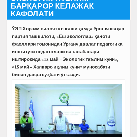
БАРҚАРОР КЕЛАЖАК
КАФОЛАТИ
ЎЭП Хоразм вилоят кенгаши ҳамда Урганч шаҳар
партия ташкилоти, «Ёш экологлар» қаноти
фаоллари томонидан Урганч давлат педагогика
институти педагоглари ва талабалари
иштирокида «12 май – Экологик таълим куни»,
«15 май – Халқаро иқлим куни» муносабати
билан давра суҳбати ўтказди.