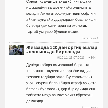
Саноат ҳудуди деганда кўпинча фақат
иш жараёни ва шовқин кўз олдимизга
келади. Аммо атроф-муҳитнинг софлиги
айнан шундай ҳудудлардан бошланиши,
бу ерда ҳам санитария ва экологик
тартиб устувор бўлиши лозим.
Батафсил

Жиззахда 120 дан ортиқ ёшлар
«плогинг»да бирлашди
🕔15:11, 23.07.2026
✔104
Дунёда тобора оммалашиб бораётган
«плогинг» – шунчаки спорт ёки оддий
тозалик тадбири эмас. Бу саломатлик
учун югуриш билан бирга атроф-муҳитга
бефарқ бўлмаслик, ҳар бир одимда она
табиатга меҳр ва масъулият кўрсатиш
демакдир.
Батафсил
