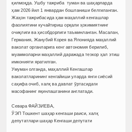
қилмоқда. Ушбу тажриба туман ва шаҳарларда
ҳам 2026 йил 1 январдан бошланиши белгиланган.
Жаҳон тажрибасида ҳам маҳаллий кенгашлар
фаолиятини кучайтириш орқали ҳокимиятнинг
очиқлиги ва ҳисобдорлиги таъминланган. Масалан,
Германия, Жанубий Корея ва Японияда маҳаллий
ваколат органларига кенг автономия берилиб,
муаммоларни маҳаллий даражада тезкор ҳал этиш
имконияти яратилган.
Умуман олганда, маҳаллий Кенгашлар
ваколатларининг кенгайиши уларда янги сиёсий
саҳифа очиб, халқ ва давлат ўртасидаги
масофанинг яқинлашганини англатади.
Севара ФАЙЗИЕВА,
ЎЭП Тошкент шаҳар кенгаши раиси, халқ
депутатлари шаҳар Кенгаши депутати