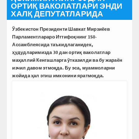
ОРТИҚ ВАКОЛАТЛАРИ ЭНДИ
ХАЛҚ ДЕПУТАТЛАРИДА
Ўзбекистон Президенти Шавкат Мирзиёев
Парламентлараро Иттифоқнинг 150-
Ассамблеясида таъкидлаганидек,
ҳудудларимизда 30 дан ортиқ ваколатлар
маҳаллий Кенгашларга ўтказилди ва бу жараён
изчил давом этмоқда. Бу эса, муаммоларни
жойида ҳал этиш имконини яратмоқда.