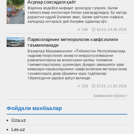
Асрлар соясидаги ҳаёт
Фарғона водийси нафақат ҳосилдор тупроғи, балки
табиатсевар инсонлари билан ҳам қадрлидир. Бу юртда
дарахтни оддий ўсимлик эмас, балки ҳаётнинг нафаси,
авлодлар хотираси деб билувчи одамлар кўп.
✔ 196 🕔 16:43, 04.06.2026
Парвозларнинг метеорологик хавфсизлиги
таъминланади
Вазирлар Маҳкамасининг «Ўзбекистон Республикасида
гидрометеорология хизмати инфратузилмасини
ривожлантириш ва мониторинг қилиш тизимини
такомиллаштириш, шунингдек, фуқаро авиацияси ҳаво
кемалари парвозларининг хавфсизлигини метеорологик
таъминлашга доир қўшимча чора-тадбирлар
тўғрисида»ги қарори қабул қилинди.
✔ 228 🕔 15:55, 21.05.2026
Ҳаммасини кўриш 
Фойдали манбаалар
Uza.uz
Lex.uz