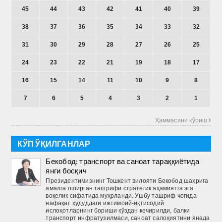
45
44
43
42
41
40
39
38
37
36
35
34
33
32
31
30
29
28
27
26
25
24
23
22
21
19
18
17
16
15
14
11
10
9
8
7
6
5
4
3
2
1
Ҳаммасини кўриш 
КЎП ЎҚИЛГАНЛАР
Бекобод: транспорт ва саноат тараққиётида
янги босқич
Президентимизнинг Тошкент вилояти Бекобод шаҳрига
амалга оширган ташрифи стратегик аҳамиятга эга
воқелик сифатида муҳрланди. Ушбу ташриф чоғида
нафақат ҳудуддаги ижтимоий-иқтисодий
ислоҳотларнинг бориши кўздан кечирилди, балки
транспорт инфратузилмаси, саноат салоҳиятини янада