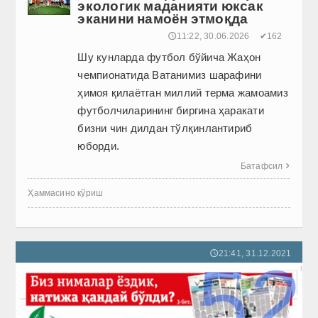
экологик маданияти юксак
эканини намоён этмоқда
🕔11:22, 30.06.2026
✔162
Шу кунларда футбол бўйича Жаҳон
чемпионатида Ватанимиз шарафини
ҳимоя қилаётган миллий терма жамоамиз
футболчиларининг биргина ҳаракати
бизни чин дилдан тўлқинлантириб
юборди.
Батафсил

Ҳаммасино кўриш
21:41, 31.12.2021
🕔
52