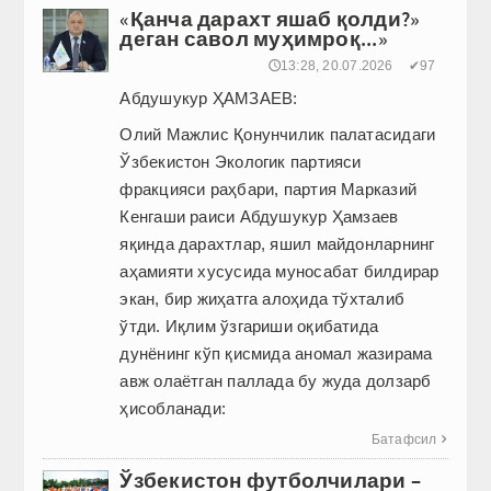
«Қанча дарахт яшаб қолди?»
деган савол муҳимроқ...»
🕔13:28, 20.07.2026
✔97
Абдушукур ҲАМЗАЕВ:
Олий Мажлис Қонунчилик палатасидаги
Ўзбекистон Экологик партияси
фракцияси раҳбари, партия Марказий
Кенгаши раиси Абдушукур Ҳамзаев
яқинда дарахтлар, яшил майдонларнинг
аҳамияти хусусида муносабат билдирар
экан, бир жиҳатга алоҳида тўхталиб
ўтди. Иқлим ўзгариши оқибатида
дунёнинг кўп қисмида аномал жазирама
авж олаётган паллада бу жуда долзарб
ҳисобланади:
Батафсил

Ўзбекистон футболчилари –