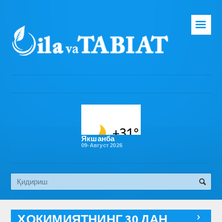
☰
Бош саҳифа
Таҳририят
Газета ҳақида
Раҳбарият
Бўлимлар
Якшанба
09-Август 2026
Обуна
Алоқа
Эко медиа
ҲОКИМИЯТНИНГ 30 ДАН
