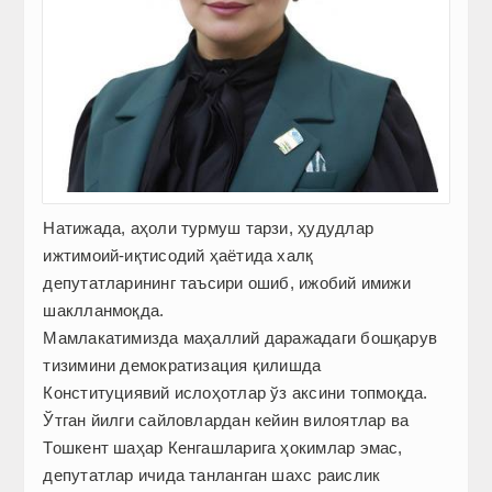
Натижада, аҳоли турмуш тарзи, ҳудудлар
ижтимоий-иқтисодий ҳаётида халқ
депутатларининг таъсири ошиб, ижобий имижи
шаклланмоқда.
Мамлакатимизда маҳаллий даражадаги бошқарув
тизимини демократизация қилишда
Конституциявий ислоҳотлар ўз аксини топмоқда.
Ўтган йилги сайловлардан кейин вилоятлар ва
Тошкент шаҳар Кенгашларига ҳокимлар эмас,
депутатлар ичида танланган шахс раислик