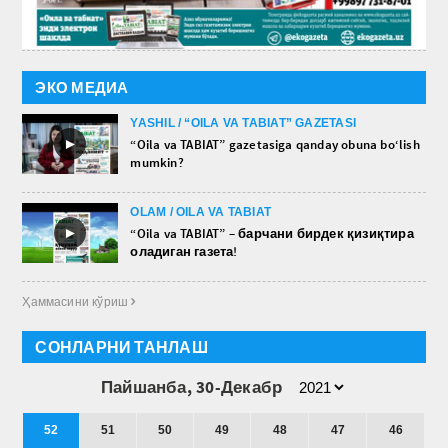
ЭКО МЕДИА
YASHIL / “OILA VA TABIAT” GAZETASI
►
“Oila va TABIAT” gazetasiga qanday obuna bo‘lish
mumkin?
OLAM / OILA VA TABIAT
►
“Oila va TABIAT” – барчани бирдек қизиқтира
оладиган газета!
Ҳаммасини кўриш 
СОНЛАРНИ ТАНЛАШ
Пайшанба, 30-Декабр
52
51
50
49
48
47
46