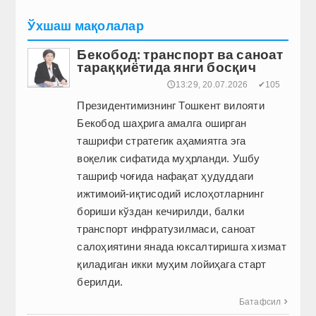
Ўхшаш мақолалар
Бекобод: транспорт ва саноат
тараққиётида янги босқич
🕔13:29, 20.07.2026
✔105
Президентимизнинг Тошкент вилояти
Бекобод шаҳрига амалга оширган
ташрифи стратегик аҳамиятга эга
воқелик сифатида муҳрланди. Ушбу
ташриф чоғида нафақат ҳудуддаги
ижтимоий-иқтисодий ислоҳотларнинг
бориши кўздан кечирилди, балки
транспорт инфратузилмаси, саноат
салоҳиятини янада юксалтиришга хизмат
қиладиган икки муҳим лойиҳага старт
берилди.
Батафсил
