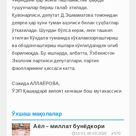
тушунчалар бериш талаб этилади.
Қувонарлиси, депутат Д.Эшмаматова томонидан
деярли ҳар куни туман аҳолиси билан суҳбатлар
ўтказилади. Шундан бўлса керак, янги ташкил
этилган Кўкдала туманида кўкаламзорлаштириш
ва ободонлаштириш ишлари кўнгилдагидек олиб
борилмоқда. Бу ишларда, албатта, Ўзбекистон
Экологик партияси депутатлари, партия
фаолларининг ҳиссаси катта.
Сожида АЛЛАЁРОВА,
ЎЭП Қашқадарё вилоят кенгаши бош мутахассиси
Ўхшаш мақолалар
Аёл – миллат бунёдкори
🕔15:33, 06.03.2026
✔570