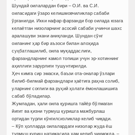
Шундай оилалардан бири – О.И. ва С.И.
оиласидаги ўзаро келишмовчиликлар сабаби
ўрганилди. Икки нафар фарзанди бор оилада юзага
келаётган низоларнинг асосий сабаби учинчи шахс
аралашуви экани аниқланди. Шундан сўнг
оиланинг ҳар бир аъзоси билан алоҳида
суҳбатлашилиб, оила муқаддаслиги,
фарзандларнинг камол топиши учун эр-хотиннинг
аҳиллиги зарурлиги тушунтирилди.
Ҳеч кимга сир эмаски, баъзи ота-оналар ўзлари
билиб-билмай фарзандлари ҳаётига раҳна солиб,
уларнинг соғлиги ва руҳий ҳолати ёмонлашишига
сабаб бўладилар.
Жумладан, ҳали оила қуришга тайёр бўлмаган
йигит ва қизни турмуш қуришга мажбурлаш
ортидан турли кўнгилсизликлар келиб чиқади.
– Кўп ҳолларда оилалардаги низолар жуда ёш
турмуш қуриш натижасида ҳам келиб чиқмоқда, –