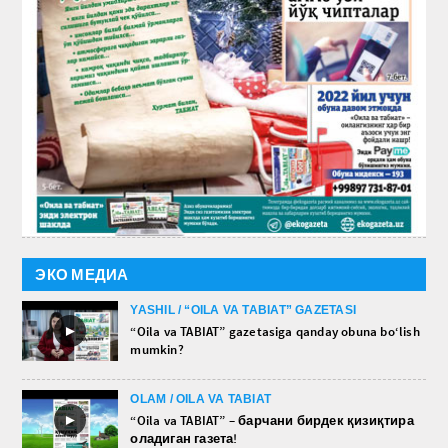
ЭКО МЕДИА
YASHIL / “OILA VA TABIAT” GAZETASI
►
“Oila va TABIAT” gazetasiga qanday obuna bo‘lish
mumkin?
OLAM / OILA VA TABIAT
►
“Oila va TABIAT” – барчани бирдек қизиқтира
оладиган газета!