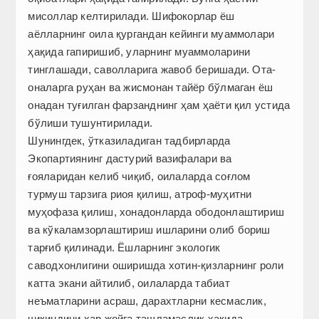
мисоллар келтирилади. Шифокорлар ёш
аёлларнинг оила қургандан кейинги муаммолари
ҳақида гапиришиб, уларнинг муаммоларини
тинглашади, саволларига жавоб беришади. Ота-
оналарга руҳан ва жисмонан тайёр бўлмаган ёш
онадан туғилган фарзанднинг ҳам ҳаёти қил устида
бўлиши тушунтирилади.
Шунингдек, ўтказиладиган тадбирларда
Экопартиянинг дастурий вазифалари ва
ғояларидан келиб чиқиб, оилаларда соғлом
турмуш тарзига риоя қилиш, атроф-муҳитни
муҳофаза қилиш, хонадонларда ободонлаштириш
ва кўкаламзорлаштириш ишларини олиб бориш
тарғиб қилинади. Ёшларнинг экологик
саводхонлигини оширишда хотин-қизларнинг роли
катта экани айтилиб, оилаларда табиат
неъматларини асраш, дарахтларни кесмаслик,
чиқиндини ҳар жойга ташламаслик ҳақида