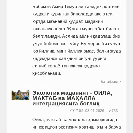
Бобомиз Амир Темур айтганидек, юртнинг
қудрати қурилган биноларда акс этса,
юртда маънавий қудрат, маданий
юксаклик аёлга бўлган муносабат билан
белгиланади. Аслида аёлни қадрлаш биз
учун бобомерос туйғу. Бу мерос биз учун
юз йиллик, минг йиллик эмас, балки жуда
қадимданоқ халқнинг онгу-шуурига
сингиб келаётган юксак қадрият
ҳисобланади.
Батафсил

Экологик маданият – ОИЛА,
МАКТАБ ва МАҲАЛЛА
интеграциясига боғлиқ
🕔17:05, 08.01.2026
✔733
Оила, мактаб ва маҳалла ҳамкорлигида
инновацион экотизим яратиш, яъни барча