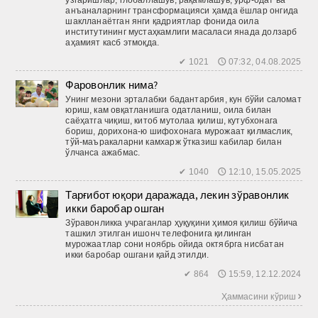
анъаналарнинг трансформацияси ҳамда ёшлар онгида
шакл­ланаётган янги қадриятлар фонида оила
институтининг мустаҳкамлиги масаласи янада долзарб
аҳамият касб этмоқда.
✔ 1021 🕔 07:32, 04.08.2025
Фаровонлик нима?
Унинг мезони эрталабки бадантарбия, кун бўйи саломат
юриш, кам овқатланишга одатланиш, оила билан
саёҳатга чиқиш, китоб мутолаа қилиш, кутубхонага
бориш, дорихона-ю шифохонага мурожаат қилмаслик,
тўй-маъракаларни камхарж ўтказиш кабилар билан
ўлчанса ажабмас.
✔ 1040 🕔 12:10, 15.05.2025
Тарғибот юқори даражада, лекин зўравонлик
икки баробар ошган
Зўравонликка учраганлар ҳуқуқини ҳимоя қилиш бўйича
ташкил этилган ишонч телефонига қилинган
мурожаатлар сони ноябрь ойида октябрга нисбатан
икки баробар ошгани қайд этилди.
✔ 864 🕔 15:59, 12.12.2024
Ҳаммасини кўриш 