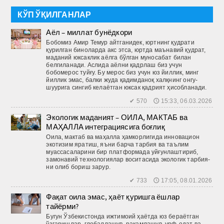
КЎП ЎҚИЛГАНЛАР
Аёл – миллат бунёдкори
Бобомиз Амир Темур айтганидек, юртнинг қудрати
қурилган биноларда акс этса, юртда маънавий қудрат,
маданий юксаклик аёлга бўлган муносабат билан
белгиланади. Аслида аёлни қадрлаш биз учун
бобомерос туйғу. Бу мерос биз учун юз йиллик, минг
йиллик эмас, балки жуда қадимданоқ халқнинг онгу-
шуурига сингиб келаётган юксак қадрият ҳисобланади.
✔ 570 🕔 15:33, 06.03.2026
Экологик маданият – ОИЛА, МАКТАБ ва
МАҲАЛЛА интеграциясига боғлиқ
Оила, мактаб ва маҳалла ҳамкорлигида инновацион
экотизим яратиш, яъни барча тарбия ва таълим
муассасаларини бир платформада уйғунлаштириб,
замонавий технологиялар воситасида экологик тарбия­
ни олиб бориш зарур.
✔ 733 🕔 17:05, 08.01.2026
Фақат оила эмас, ҳаёт қуришга ёшлар
тайёрми?
Бугун Ўзбекистонда ижтимоий ҳаётда юз бераётган
ўзгаришлар, глобаллашув, рақамлашув, урф-одат ва