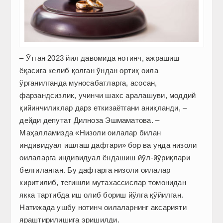
– Ўтган 2023 йил давомида нотинч, ажрашиш
ёқасига келиб қолган ўндан ортиқ оила
ўрганилганда муносабатларга, асосан,
фарзандсизлик, учинчи шахс аралашуви, моддий
қийинчиликлар дарз еткизаётгани аниқланди, –
дейди депутат Дилноза Эшмаматова. –
Маҳалламизда «Низоли оилалар билан
индивидуал ишлаш дафтари» бор ва унда низоли
оилаларга индивидуал ёндашиш йўл-йўриқлари
белгиланган. Бу дафтарга низоли оилалар
киритилиб, тегишли мутахассислар томонидан
якка тартибда иш олиб бориш йўлга қўйилган.
Натижада ушбу нотинч оилаларнинг аксарияти
яраштирилишига эришилди.