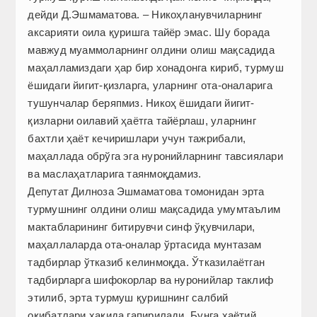
дейди Д.Эшмаматова. – Никоҳланувчиларнинг
аксарияти оила қуришга тайёр эмас. Шу борада
мавжуд муаммоларнинг олдини олиш мақсадида
маҳалламиздаги ҳар бир хонадонга кириб, турмуш
ёшидаги йигит-қизларга, уларнинг ота-оналарига
тушунчалар беряпмиз. Никоҳ ёшидаги йигит-
қизларни оилавий ҳаётга тайёрлаш, уларнинг
бахтли ҳаёт кечиришлари учун тажрибали,
маҳаллада обрўга эга нуронийларнинг тавсиялари
ва маслаҳатларига таянмоқдамиз.
Депутат Дилноза Эшмаматова томонидан эрта
турмушнинг олдини олиш мақсадида умумтаълим
мактабларининг битирувчи синф ўқувчилари,
маҳаллаларда ота-оналар ўртасида мунтазам
тадбирлар ўтказиб келинмоқда. Ўтказилаётган
тадбирларга шифокорлар ва нуронийлар таклиф
этилиб, эрта турмуш қуришнинг салбий
оқибатлари ҳақида гапирилади. Бунга ҳаётий