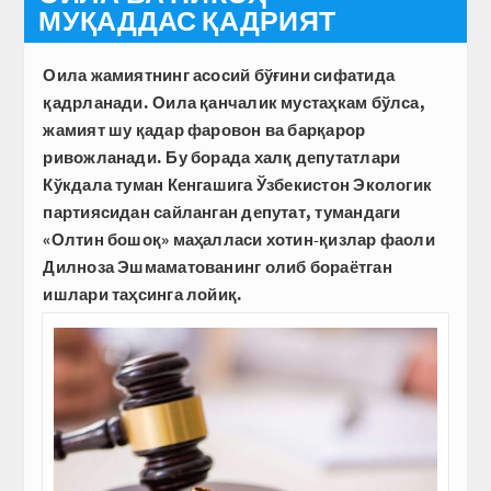
МУҚАДДАС ҚАДРИЯТ
Оила жамиятнинг асосий бўғини сифатида
қадрланади. Оила қанчалик мустаҳкам бўлса,
жамият шу қадар фаровон ва барқарор
ривожланади. Бу борада халқ депутатлари
Кўкдала туман Кенгашига Ўзбекистон Экологик
партиясидан сайланган депутат, тумандаги
«Олтин бошоқ» маҳалласи хотин-қизлар фаоли
Дилноза Эшмаматованинг олиб бораётган
ишлари таҳсинга лойиқ.