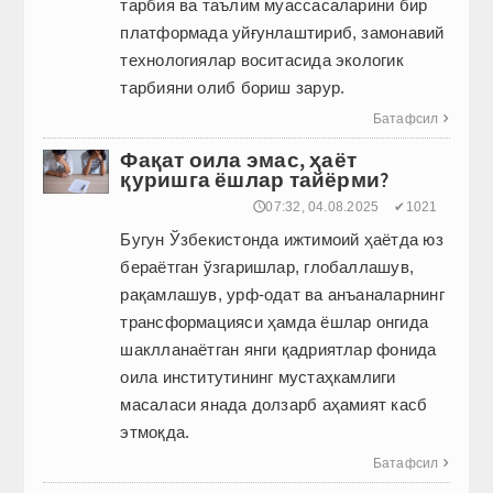
тарбия ва таълим муассасаларини бир
платформада уйғунлаштириб, замонавий
технологиялар воситасида экологик
тарбия­ни олиб бориш зарур.
Батафсил

Фақат оила эмас, ҳаёт
қуришга ёшлар тайёрми?
🕔07:32, 04.08.2025
✔1021
Бугун Ўзбекистонда ижтимоий ҳаётда юз
бераётган ўзгаришлар, глобаллашув,
рақамлашув, урф-одат ва анъаналарнинг
трансформацияси ҳамда ёшлар онгида
шакл­ланаётган янги қадриятлар фонида
оила институтининг мустаҳкамлиги
масаласи янада долзарб аҳамият касб
этмоқда.
Батафсил
