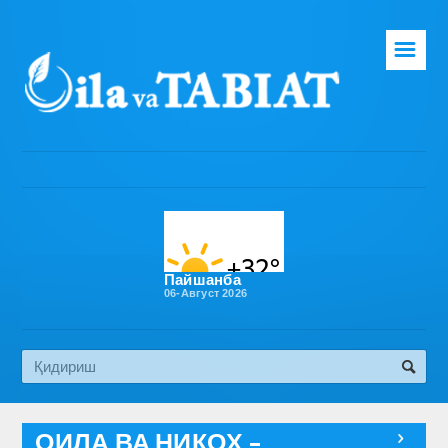
☰
Бош саҳифа
Таҳририят
Газета ҳақида
Раҳбарият
Бўлимлар
Пайшанба
06-Август 2026
Обуна
Алоқа
Эко медиа
ОИЛА ВА НИКОҲ –
