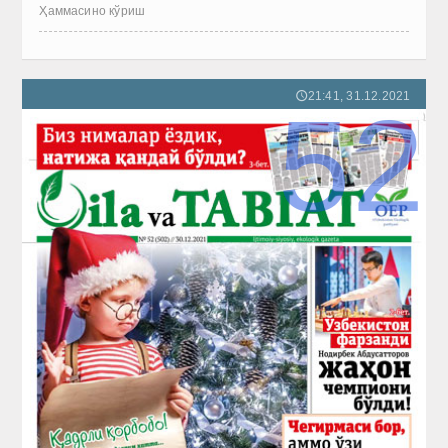
Ҳаммасино кўриш
21:41, 31.12.2021
🕔
52