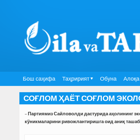
Бош саҳифа
Таҳририят
Обуна
Алоқа
СОҒЛОМ ҲАЁТ СОҒЛОМ ЭКО
– Партиямиз Сайловолди дастурида аҳолининг э
кўникмаларини ривожлантиришга оид аниқ ташаб