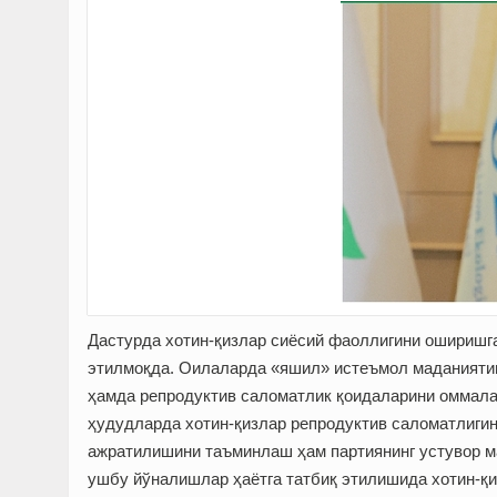
Дастурда хотин-қизлар сиёсий фаоллигини оширишг
этилмоқда. Оилаларда «яшил» истеъмол маданияти
ҳамда репродуктив саломатлик қоидаларини оммала
ҳудудларда хотин-қизлар репродуктив саломатлигин
ажратилишини таъминлаш ҳам партиянинг устувор м
ушбу йўналишлар ҳаётга татбиқ этилишида хотин-қи