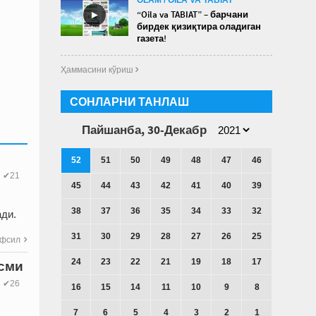
►
“Oila va TABIAT” – барчани
бирдек қизиқтира оладиган
газета!
Ҳаммасини кўриш 
СОНЛАРНИ ТАНЛАШ
Пайшанба, 30-Декабр
52
51
50
49
48
47
46
✔21
45
44
43
42
41
40
39
38
37
36
35
34
33
32
ади.
31
30
29
28
27
26
25
фсил

24
23
22
21
19
18
17
исми
✔26
16
15
14
11
10
9
8
7
6
5
4
3
2
1