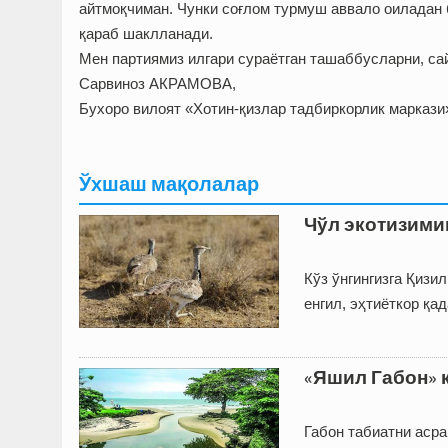
айтмоқчиман. Чунки соғлом турмуш аввало оиладан 
қараб шаклланади.
Мен партиямиз илгари сураётган ташаббусларни, с
Сарвиноз АКРАМОВА,
Бухоро вилоят «Хотин-қизлар тадбиркорлик маркази
Ўхшаш мақолалар
Чўл экотизими
Кўз ўнгингизга Қизи
енгил, эҳтиёткор қа
«Яшил Габон» 
Габон табиатни аср