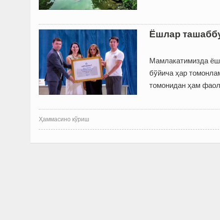
Ёшлар ташаббу
Мамлакатимизда ёшл
бўйича ҳар томонла
томонидан ҳам фаол
Ҳаммасино кўриш