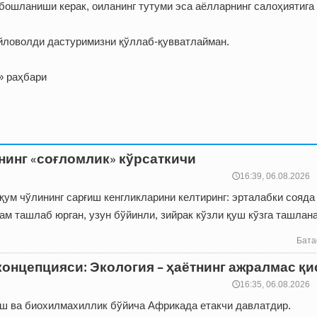
бошланиши керак, оиланинг тутуми эса аёлларнинг салоҳиятига
айловолди дастуримизни қўллаб-қувватлайман.
» раҳбари
нинг «соғломлик» кўрсаткичи
🕔16:39, 06.08.2026
лқум чўлининг сарғиш кенгликларини келтиринг: эрталабки сояда
дам ташлаб юрган, узун бўйинли, зийрак кўзли қуш кўзга ташлан
Бата
концепцияси: Экология – ҳаётнинг ажралмас қ
🕔16:35, 06.08.2026
аш ва биохилмахиллик бўйича Африкада етакчи давлатдир.