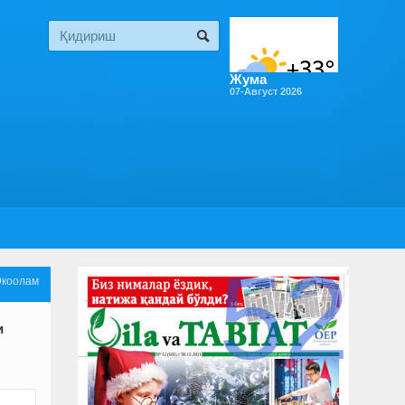
Жума
07-Август 2026
52
Экоолам
и