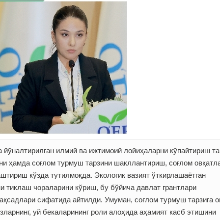
а йўналтирилган илмий ва ижтимоий лойиҳаларни кўпайтириш т
ни ҳамда соғлом турмуш тарзини шакллантириш, соғлом овқатл
штириш кўзда тутилмоқда. Экологик вазият ўткирлашаётган
и тиклаш чораларини кўриш, бу бўйича давлат грантлари
ақсадлари сифатида айтилди. Умуман, соғлом турмуш тарзига о
зларнинг, уй бекаларининг роли алоҳида аҳамият касб этишини