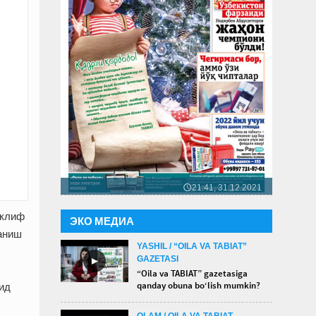
21:41, 31.12.2021
🕔
аклиф
ЭКО МЕДИА
аниш
YASHIL / “OILA VA TABIAT”
GAZETASI
►
“Oila va TABIAT” gazetasiga
qanday obuna bo‘lish mumkin?
ид
OLAM / OILA VA TABIAT