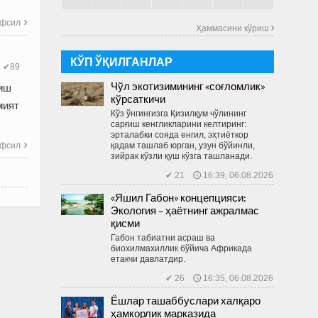
фсил

Ҳаммасини кўриш 
КЎП ЎҚИЛГАНЛАР
✔89
Чўл экотизимининг «соғломлик»
риш
кўрсаткичи
мият
Кўз ўнгингизга Қизилқум чўлининг
сарғиш кенгликларини келтиринг:
эрталабки сояда енгил, эҳтиёткор
қадам ташлаб юрган, узун бўйинли,
фсил

зийрак кўзли қуш кўзга ташланади.
✔ 21 🕔 16:39, 06.08.2026
«Яшил Габон» концепцияси:
Экология – ҳаётнинг ажралмас
қисми
Габон табиатни асраш ва
биохилмахиллик бўйича Африкада
етакчи давлатдир.
✔ 26 🕔 16:35, 06.08.2026
Ёшлар ташаббуслари халқаро
ҳамкорлик марказида