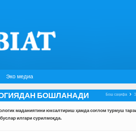
Эко медиа
ЛОГИЯДАН БОШЛАНАДИ

Бош саҳифа
кологик маданиятини юксалтириш ҳамда соғлом турмуш тарз
буслар илгари сурилмоқда.