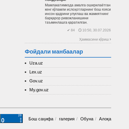
Мамлакатимизда амалга оширилаётган
кенг кўламли ислоҳотларнинг бош ғояси
инсон қадрини улуғлаш ва жамиятнинг
барқарор ривожланишини
таъминлашга қаратилган.
✔ 84 🕔 10:50, 30.07.2026
Ҳаммасини кўриш 
Фойдали манбаалар
Uza.uz
Lex.uz
Gov.uz
My.gov.uz
Бош саҳифа
галерия
Обуна
Алоқа