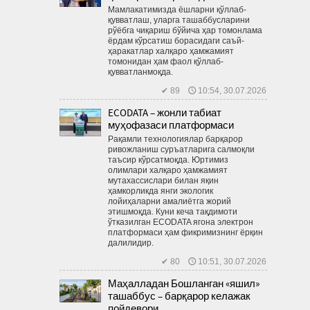
Мамлакатимизда ёшларни қўллаб-
қувватлаш, уларга ташаб­бусларини
рўёбга чиқариш бўйича ҳар томонлама
ёрдам кўрсатиш борасидаги саъй-
ҳаракатлар халқаро ҳамжамият
томонидан ҳам фаол қўллаб-
қувватланмоқда.
✔ 89 🕔 10:54, 30.07.2026
ECODATA – жонли табиат
муҳофазаси платформаси
Рақамли технологиялар барқарор
ривожланиш суръатларига салмоқли
таъсир кўрсатмоқда. Юртимиз
олимлари халқаро ҳамжамият
мутахассислари билан яқин
ҳамкорликда янги экологик
лойиҳаларни амалиётга жорий
этишмоқда. Куни кеча тақдимоти
ўтказилган ECODATA ягона электрон
платформаси ҳам фикримизнинг ёрқин
далилидир.
✔ 80 🕔 10:51, 30.07.2026
Маҳалладан Бошланган «яшил»
ташаббус – барқарор келажак
пойдевори