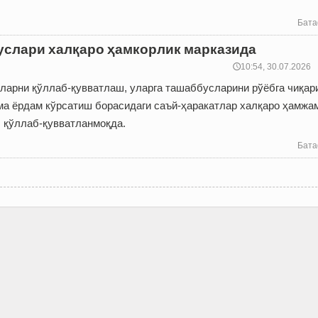
Бата
слари халқаро ҳамкорлик марказида
🕔10:54, 30.07.2026
арни қўллаб-қувватлаш, уларга ташаб­бусларини рўёбга чиқа
ма ёрдам кўрсатиш борасидаги саъй-ҳаракатлар халқаро ҳамжа
 қўллаб-қувватланмоқда.
Бата