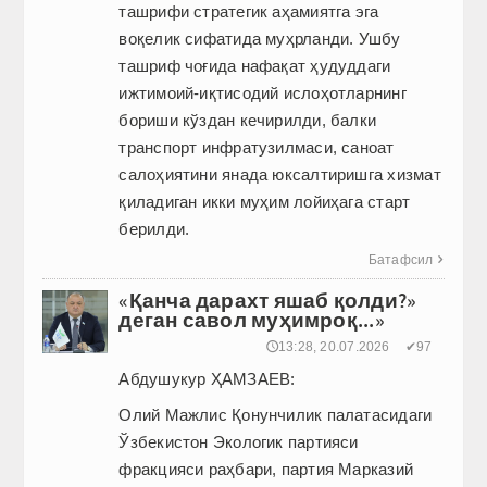
ташрифи стратегик аҳамиятга эга
воқелик сифатида муҳрланди. Ушбу
ташриф чоғида нафақат ҳудуддаги
ижтимоий-иқтисодий ислоҳотларнинг
бориши кўздан кечирилди, балки
транспорт инфратузилмаси, саноат
салоҳиятини янада юксалтиришга хизмат
қиладиган икки муҳим лойиҳага старт
берилди.
Батафсил

«Қанча дарахт яшаб қолди?»
деган савол муҳимроқ...»
🕔13:28, 20.07.2026
✔97
Абдушукур ҲАМЗАЕВ:
Олий Мажлис Қонунчилик палатасидаги
Ўзбекистон Экологик партияси
фракцияси раҳбари, партия Марказий