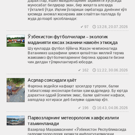
дарахтлар, яшил майдонларнинг аҳамияти хусусида
муносабат билдирар экан, бир жиҳатга алоҳида
тўхталиб ўтди. Иқлим ўзгариши оқибатида дунёнинг кўп
қисмида аномал жазирама авж олаётган паллада бу
жуда долзарб ҳисобланади:
✔ 97 🕔 13:28, 20.07.2026
Ўзбекистон футболчилари – экологик
маданияти юксак эканини намоён этмоқда
Шу кунларда футбол бўйича Жаҳон чемпионатида
Ватанимиз шарафини ҳимоя қилаётган миллий терма
жамоамиз футболчиларининг биргина ҳаракати бизни
чин дилдан тўлқинлантириб юборди.
✔ 162 🕔 11:22, 30.06.2026
Асрлар соясидаги ҳаёт
Фарғона водийси нафақат ҳосилдор тупроғи, балки
табиатсевар инсонлари билан ҳам қадрлидир. Бу юртда
дарахтни оддий ўсимлик эмас, балки ҳаётнинг нафаси,
авлодлар хотираси деб билувчи одамлар кўп.
✔ 196 🕔 16:43, 04.06.2026
Парвозларнинг метеорологик хавфсизлиги
таъминланади
Вазирлар Маҳкамасининг «Ўзбекистон Республикасида
гидрометеорология хизмати инфратузилмасини