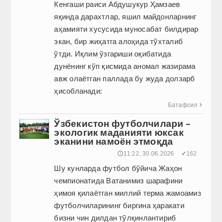
Кенгаши раиси Абдушукур Ҳамзаев
яқинда дарахтлар, яшил майдонларнинг
аҳамияти хусусида муносабат билдирар
экан, бир жиҳатга алоҳида тўхталиб
ўтди. Иқлим ўзгариши оқибатида
дунёнинг кўп қисмида аномал жазирама
авж олаётган паллада бу жуда долзарб
ҳисобланади:
Батафсил

Ўзбекистон футболчилари –
экологик маданияти юксак
эканини намоён этмоқда
🕔11:22, 30.06.2026
✔162
Шу кунларда футбол бўйича Жаҳон
чемпионатида Ватанимиз шарафини
ҳимоя қилаётган миллий терма жамоамиз
футболчиларининг биргина ҳаракати
бизни чин дилдан тўлқинлантириб