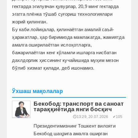
гектарда эгилувчан қувурлар, 20,9 минг гектарда
эгатга плёнка тўшаб суғориш технологиялари
жорий қилинган.
Бу каби лойиҳалар, қилинаётган амалий саъй-
ҳаракатлар, ҳар биримизда мамлакатда, жамиятда
амалга оширилаётган ислоҳотларга,
бажарилаётган кенг кўламли ишларга нисбатан
дахлдорлик ҳиссининг кучайишида муҳим мезон
бўлиб хизмат қилади, деб ишонамиз.
Ўхшаш мақолалар
Бекобод: транспорт ва саноат
тараққиётида янги босқич
🕔13:29, 20.07.2026
✔105
Президентимизнинг Тошкент вилояти
Бекобод шаҳрига амалга оширган