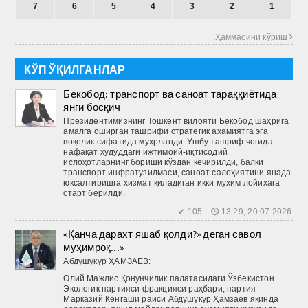
7
6
5
4
3
2
1
Ҳаммасини кўриш 
КЎП ЎҚИЛГАНЛАР
Бекобод: транспорт ва саноат тараққиётида
янги босқич
Президентимизнинг Тошкент вилояти Бекобод шаҳрига
амалга оширган ташрифи стратегик аҳамиятга эга
воқелик сифатида муҳрланди. Ушбу ташриф чоғида
нафақат ҳудуддаги ижтимоий-иқтисодий
ислоҳотларнинг бориши кўздан кечирилди, балки
транспорт инфратузилмаси, саноат салоҳиятини янада
юксалтиришга хизмат қиладиган икки муҳим лойиҳага
старт берилди.
✔ 105 🕔 13:29, 20.07.2026
«Қанча дарахт яшаб қолди?» деган савол
муҳимроқ...»
Абдушукур ҲАМЗАЕВ:
Олий Мажлис Қонунчилик палатасидаги Ўзбекистон
Экологик партияси фракцияси раҳбари, партия
Марказий Кенгаши раиси Абдушукур Ҳамзаев яқинда