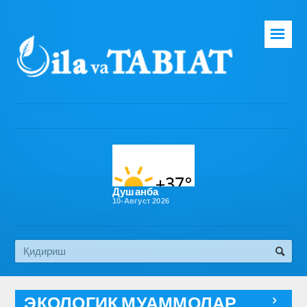
☰
Бош саҳифа
Таҳририят
Газета ҳақида
Раҳбарият
Бўлимлар
Душанба
10-Август 2026
Обуна
Алоқа
Эко медиа
ЭКОЛОГИК МУАММОЛАР
