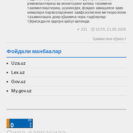
ривожлантириш ва мониторинг қилиш тизимини
такомиллаштириш, шунингдек, фуқаро авиацияси ҳаво
кемалари парвозларининг хавфсизлигини метеорологик
таъминлашга доир қўшимча чора-тадбирлар
тўғрисида»ги қарори қабул қилинди.
✔ 231 🕔 15:55, 21.05.2026
Ҳаммасини кўриш 
Фойдали манбаалар
Uza.uz
Lex.uz
Gov.uz
My.gov.uz
Оила даврасида