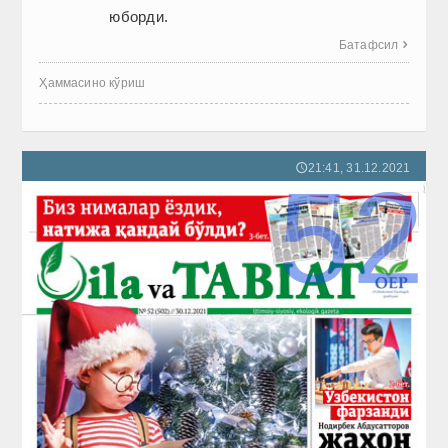
юборди.
Батафсил

Ҳаммасино кўриш
21:41, 31.12.2021
🕔
52