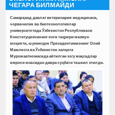
ЧЕГАРА БИЛМАЙДИ
Самарқанд давлат ветеринария медицинаси,
чорвачилик ва биотехнологиялар
университетида Ўзбекистон Республикаси
Конституциясининг янги таҳрири мазмун-
моҳияти, шунингдек Президентимизнинг Олий
Мажлисга ва Ўзбекистон халқига
Мурожаатномасида айтилган эзгу мақсадлар
ижроси юзасидан давра суҳбати ташкил этилди.