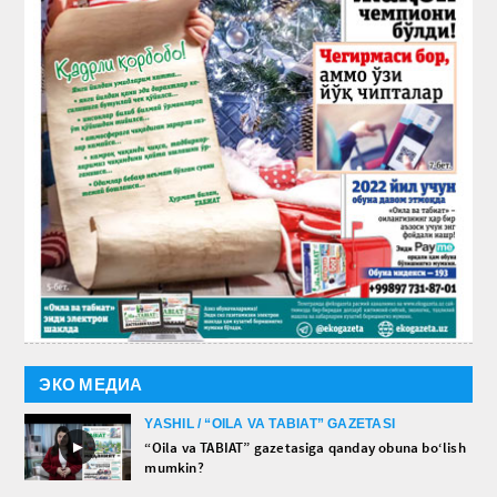
ЭКО МЕДИА
YASHIL / “OILA VA TABIAT” GAZETASI
►
“Oila va TABIAT” gazetasiga qanday obuna bo‘lish
mumkin?