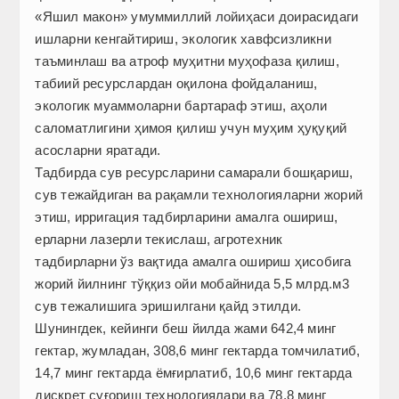
«Яшил макон» умуммиллий лойиҳаси доирасидаги
ишларни кенгайтириш, экологик хавфсизликни
таъминлаш ва атроф муҳитни муҳофаза қилиш,
табиий ресурслардан оқилона фойдаланиш,
экологик муаммоларни бартараф этиш, аҳоли
саломатлигини ҳимоя қилиш учун муҳим ҳуқуқий
асосларни яратади.
Тадбирда сув ресурсларини самарали бошқариш,
сув тежайдиган ва рақамли технологияларни жорий
этиш, ирригация тадбирларини амалга ошириш,
ерларни лазерли текислаш, агротехник
тадбирларни ўз вақтида амалга ошириш ҳисобига
жорий йилнинг тўққиз ойи мобайнида 5,5 млрд.м3
сув тежалишига эришилгани қайд этилди.
Шунингдек, кейинги беш йилда жами 642,4 минг
гектар, жумладан, 308,6 минг гектарда томчилатиб,
14,7 минг гектарда ёмғирлатиб, 10,6 минг гектарда
дискрет суғориш технологиялари ва 78,8 минг