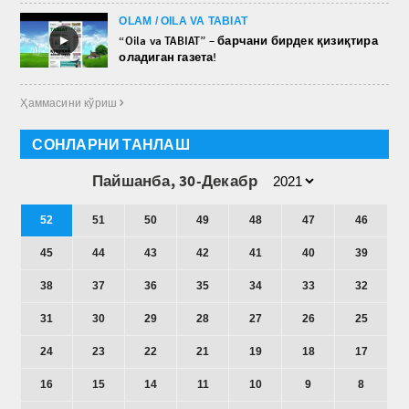
OLAM / OILA VA TABIAT
►
“Oila va TABIAT” – барчани бирдек қизиқтира
оладиган газета!
Ҳаммасини кўриш 
СОНЛАРНИ ТАНЛАШ
Пайшанба, 30-Декабр
52
51
50
49
48
47
46
45
44
43
42
41
40
39
38
37
36
35
34
33
32
31
30
29
28
27
26
25
24
23
22
21
19
18
17
16
15
14
11
10
9
8