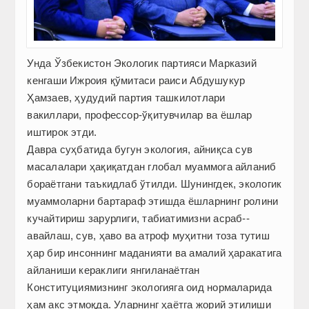
Унда Ўзбекистон Экологик партияси Марказий
кенгаши Ижроия қўмитаси раиси Абдушукур
Ҳамзаев, ҳудудий партия ташкилотлари
вакиллари, профессор-ўқитувчилар ва ёшлар
иштирок этди.
Давра суҳбатида бугун экология, айниқса сув
масалалари ҳақиқатдан глобал муаммога айланиб
бораётгани таъкидлаб ўтилди. Шунинг­дек, экологик
муаммоларни бартараф этишда ёшларнинг ролини
кучайтириш зарурлиги, табиатимизни асраб-­
авайлаш, сув, ҳаво ва атроф муҳитни тоза тутиш
ҳар бир инсоннинг мадания­ти ва амалий ҳаракатига
айланиши кераклиги янгиланаётган
Конституциямизнинг экологияга оид нормаларида
ҳам акс этмоқда. Уларнинг ҳаётга жорий этилиши