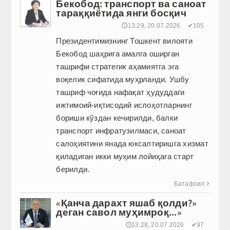
Бекобод: транспорт ва саноат
тараққиётида янги босқич
🕔13:29, 20.07.2026
✔105
Президентимизнинг Тошкент вилояти
Бекобод шаҳрига амалга оширган
ташрифи стратегик аҳамиятга эга
воқелик сифатида муҳрланди. Ушбу
ташриф чоғида нафақат ҳудуддаги
ижтимоий-иқтисодий ислоҳотларнинг
бориши кўздан кечирилди, балки
транспорт инфратузилмаси, саноат
салоҳиятини янада юксалтиришга хизмат
қиладиган икки муҳим лойиҳага старт
берилди.
Батафсил

«Қанча дарахт яшаб қолди?»
деган савол муҳимроқ...»
🕔13:28, 20.07.2026
✔97