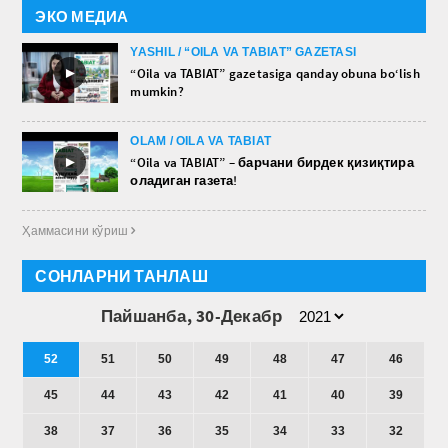
ЭКО МЕДИА
YASHIL / “OILA VA TABIAT” GAZETASI
►
“Oila va TABIAT” gazetasiga qanday obuna bo‘lish
mumkin?
OLAM / OILA VA TABIAT
►
“Oila va TABIAT” – барчани бирдек қизиқтира
оладиган газета!
Ҳаммасини кўриш 
СОНЛАРНИ ТАНЛАШ
Пайшанба, 30-Декабр
52
51
50
49
48
47
46
45
44
43
42
41
40
39
38
37
36
35
34
33
32