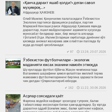
«Қанча дарахт яшаб қолди?» деган савол
муҳимроқ...»
Абдушукур ҲАМЗАЕВ:
Олий Мажлис Қонунчилик палатасидаги Ўзбекистон
Экологик партияси фракцияси раҳбари, партия
Марказий Кенгаши раиси Абдушукур Ҳамзаев яқинда
дарахтлар, яшил майдонларнинг аҳамияти хусусида
муносабат билдирар экан, бир жиҳатга алоҳида
тўхталиб ўтди. Иқлим ўзгариши оқибатида дунёнинг кўп
қисмида аномал жазирама авж олаётган паллада бу
жуда долзарб ҳисобланади:
✔ 97 🕔 13:28, 20.07.2026
Ўзбекистон футболчилари – экологик
маданияти юксак эканини намоён этмоқда
Шу кунларда футбол бўйича Жаҳон чемпионатида
Ватанимиз шарафини ҳимоя қилаётган миллий терма
жамоамиз футболчиларининг биргина ҳаракати бизни
чин дилдан тўлқинлантириб юборди.
✔ 162 🕔 11:22, 30.06.2026
Асрлар соясидаги ҳаёт
Фарғона водийси нафақат ҳосилдор тупроғи, балки
табиатсевар инсонлари билан ҳам қадрлидир. Бу юртда
дарахтни оддий ўсимлик эмас, балки ҳаётнинг нафаси,