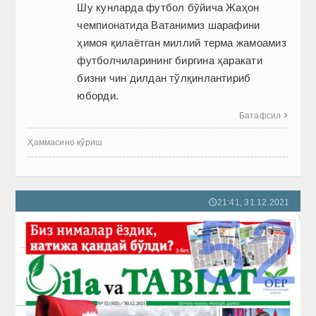
Шу кунларда футбол бўйича Жаҳон
чемпионатида Ватанимиз шарафини
ҳимоя қилаётган миллий терма жамоамиз
футболчиларининг биргина ҳаракати
бизни чин дилдан тўлқинлантириб
юборди.
Батафсил

Ҳаммасино кўриш
21:41, 31.12.2021
🕔
52