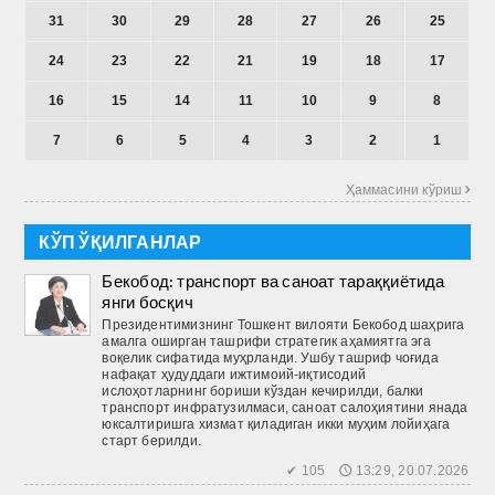
31
30
29
28
27
26
25
24
23
22
21
19
18
17
16
15
14
11
10
9
8
7
6
5
4
3
2
1
Ҳаммасини кўриш 
КЎП ЎҚИЛГАНЛАР
Бекобод: транспорт ва саноат тараққиётида
янги босқич
Президентимизнинг Тошкент вилояти Бекобод шаҳрига
амалга оширган ташрифи стратегик аҳамиятга эга
воқелик сифатида муҳрланди. Ушбу ташриф чоғида
нафақат ҳудуддаги ижтимоий-иқтисодий
ислоҳотларнинг бориши кўздан кечирилди, балки
транспорт инфратузилмаси, саноат салоҳиятини янада
юксалтиришга хизмат қиладиган икки муҳим лойиҳага
старт берилди.
✔ 105 🕔 13:29, 20.07.2026