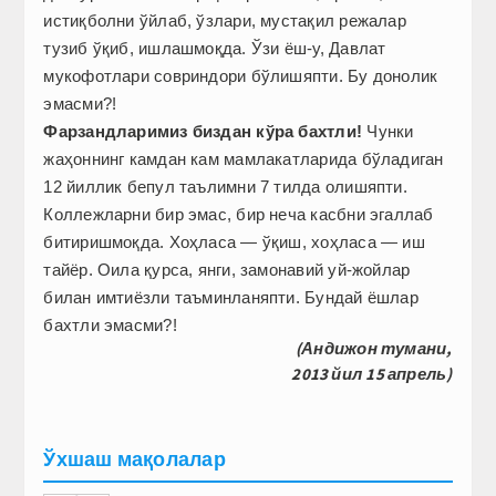
истиқболни ўйлаб, ўзлари, мустақил режалар
тузиб ўқиб, ишлашмоқда. Ўзи ёш-у, Давлат
мукофотлари совриндори бўлиш­япти. Бу донолик
эмасми?!
Фарзандларимиз биздан кўра бахтли!
Чунки
жаҳоннинг камдан кам мамлакатларида бўладиган
12 йиллик бепул таълимни 7 тилда олишяпти.
Коллежларни бир эмас, бир неча касбни эгаллаб
битиришмоқда. Хоҳласа — ўқиш, хоҳласа — иш
тайёр. Оила қурса, янги, замонавий уй-жойлар
билан имтиёзли таъминланяпти. Бундай ёшлар
бахтли эмасми?!
(Андижон тумани,
2013 йил 15 апрель)
Ўхшаш мақолалар