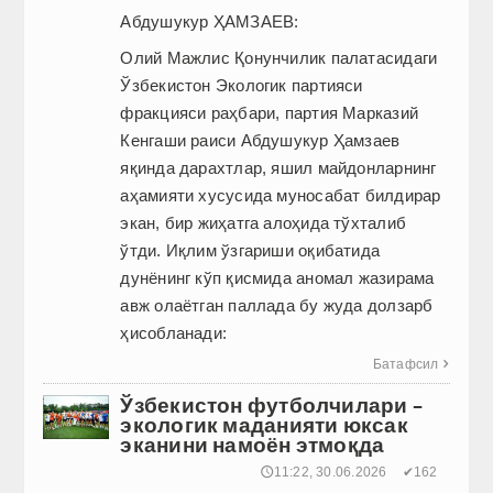
Абдушукур ҲАМЗАЕВ:
Олий Мажлис Қонунчилик палатасидаги
Ўзбекистон Экологик партияси
фракцияси раҳбари, партия Марказий
Кенгаши раиси Абдушукур Ҳамзаев
яқинда дарахтлар, яшил майдонларнинг
аҳамияти хусусида муносабат билдирар
экан, бир жиҳатга алоҳида тўхталиб
ўтди. Иқлим ўзгариши оқибатида
дунёнинг кўп қисмида аномал жазирама
авж олаётган паллада бу жуда долзарб
ҳисобланади:
Батафсил

Ўзбекистон футболчилари –
экологик маданияти юксак
эканини намоён этмоқда
🕔11:22, 30.06.2026
✔162