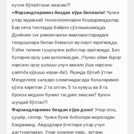
кучли бўлаётгани эмасми?!
«Фарзандларимиз биздан кўра билимли!
Чунки
улар мураккаб технологияларни бошқармоқдалар.
Бир неча тилларда бийрон сўзлашишмоқда.
Дунёнинг энг ривожланган мамлакатларидаги
тенгдошлари билан бемалол мулоқот юритмоқда.
Ўзбек тилини тушунувчи роботлар яратмоқда. Биз
буларни орзу ҳам қилолмасдик.
(Чунки одам бирор
нарсани орзу қилиши учун аввало ўша нарсани
ҳаётда кўриши керак-да!).
Яқинда бўлиб ўтган
Менделеев халқаро олимпиадасида болаларимиз
қўлга киритган 2 та олтин, 5 та кумуш ва 8 та
бронза медали бунинг тасдиғи эмасми? Қачон
шундай бўлган?!
Фарзандларимиз биздан кўра доно!
Улар огоҳ,
ҳушёр, сезгир. Чунки буюк боболари меросидан
баҳраманд. Аждодлари ўгитлари улар учун
дастурил­амал. Улар ҳозирни эмас, эртани,