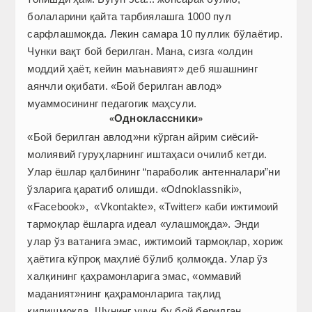
болаларини қайта тарбиялашга 1000 пул
сарфлашмоқда. Лекин самара 10 пуллик бўлаётир.
Чунки вақт бой берилган. Мана, сизга «олдин
моддий ҳаёт, кейин маънавият» деб яшашнинг
аянчли оқибати. «Бой берилган авлод»
муаммосининг педагогик маҳсули.
«Одноклассники»
«Бой берилган авлод»ни кўрган айрим сиёсий-
молиявий гуруҳларнинг иштаҳаси очилиб кетди.
Улар ёшлар қалбининг “параболик антенналари”ни
ўзларига қаратиб олишди. «Odnoklassniki»,
«Facebook», «Vkontakte», «Twitter» каби ижтимоий
тармоқлар ёшларга идеал «улашмоқда». Энди
улар ўз ватанига эмас, ижтимоий тармоқлар, хориж
ҳаётига кўпроқ маҳлиё бўлиб қолмоқда. Улар ўз
халқининг қаҳрамонларига эмас, «оммавий
маданият»нинг қаҳрамонларига тақлид
қилишмоқда. Шунинг учун бу бой берилган