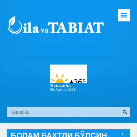
☰
Бош саҳифа
Таҳририят
Газета ҳақида
Раҳбарият
Бўлимлар
Якшанба
09-Август 2026
Обуна
Алоқа
Эко медиа
БОЛАМ БАХТЛИ БЎЛСИН,
