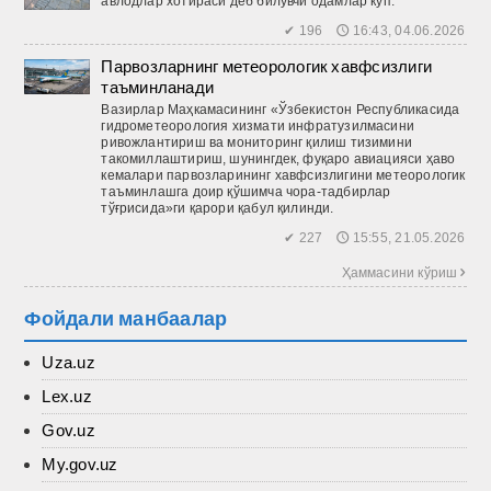
авлодлар хотираси деб билувчи одамлар кўп.
✔ 196 🕔 16:43, 04.06.2026
Парвозларнинг метеорологик хавфсизлиги
таъминланади
Вазирлар Маҳкамасининг «Ўзбекистон Республикасида
гидрометеорология хизмати инфратузилмасини
ривожлантириш ва мониторинг қилиш тизимини
такомиллаштириш, шунингдек, фуқаро авиацияси ҳаво
кемалари парвозларининг хавфсизлигини метеорологик
таъминлашга доир қўшимча чора-тадбирлар
тўғрисида»ги қарори қабул қилинди.
✔ 227 🕔 15:55, 21.05.2026
Ҳаммасини кўриш 
Фойдали манбаалар
Uza.uz
Lex.uz
Gov.uz
My.gov.uz