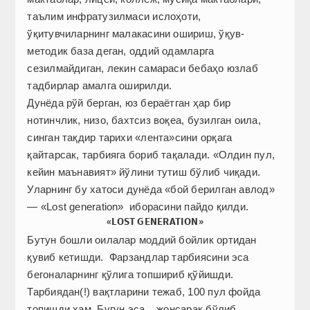
таълим инфратузилмаси ислоҳоти,
ўқитувчиларнинг малакасини ошириш, ўқув-
методик база деган, оддий одамларга
сезилмайдиган, лекин самараси бебаҳо юзлаб
тадбирлар амалга оширилди.
Дунёда рўй берган, юз бераётган ҳар бир
нотинчлик, низо, бахтсиз воқеа, бузилган оила,
синган тақдир тарихи «лента»сини орқага
қайтарсак, тарбияга бориб тақалади. «Олдин пул,
кейин маънавият» йўлини тутиш бўлиб чиқади.
Уларнинг бу хатоси дунёда «бой берилган авлод»
— «Lost generation» иборасини пайдо қилди.
«LOST GENERATION»
Бутун бошли оилалар моддий бойлик ортидан
қувиб кетишди. Фарзандлар тарбиясини эса
бегоналарнинг қўлига топшириб қўйишди.
Тарбиядан(!) вақтларини тежаб, 100 пул фойда
топишди ҳам. Бугун эса... жонсарак бўлиб,