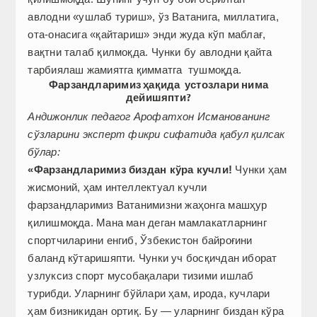
авлодни «ушлаб туриш», ўз Ватанига, миллатига,
ота-онасига «қайтариш» энди жуда кўп маблағ,
вақтни талаб қилмоқда. Чунки бу авлодни қайта
тарбиялаш жамиятга қимматга тушмоқда.
Фарзандларимиз ҳақида устозлари нима
дейишяпти?
Андижонлик педагог Арофатхон Исманованинг
сўзларини эксперт фикри сифатида қабул қилсак
бўлар:
«Фарзандларимиз биздан кўра кучли!
Чунки ҳам
жисмоний, ҳам интеллектуал кучли
фарзандларимиз Ватанимизни жаҳонга машҳур
қилишмоқда. Мана ман деган мамлакатларнинг
спортчиларини енгиб, Ўзбекистон байроғини
баланд кўтаришяпти. Чунки уч босқичдан иборат
узлуксиз спорт мусобақалари тизими ишлаб
турибди. Уларнинг бўйлари ҳам, ирода, кучлари
ҳам бизникидан ортиқ. Бу — уларнинг биздан кўра