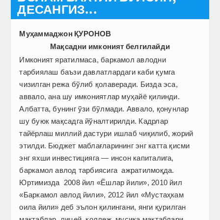
ДЕСАНГИЗ...
Муҳаммаджон ҚУРОНОВ
Мақсадни имконият белгилайди
Имконият яратилмаса, баркамол авлодни
тарбиялаш баъзи давлатлардаги каби қумга
чизилган режа бўлиб қолаверади. Бизда эса,
аввало, ана шу имкониятлар муҳайё қилинди.
Албатта, бунинг ўзи бўлмади. Аввало, қонунлар
шу буюк мақсадга йўналтирилди. Кадрлар
тайёрлаш миллий дастури ишлаб чиқилиб, жорий
этилди. Бюджет маблағларининг энг катта қисми
энг яхши инвестицияга — инсон капиталига,
баркамол авлод тарбиясига ажратилмоқда.
Юртимизда 2008 йил «Ёшлар йили», 2010 йил
«Баркамол авлод йили», 2012 йил «Мустаҳкам
оила йили» деб эълон қилингани, янги қурилган
мактаблар, лицей, коллеж, мусиқа мактаблари,